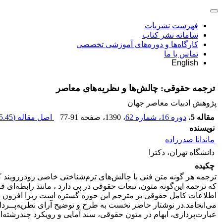
فهرست نشریات
سامانه نشر کتاب
کارگاه‌ها و دوره‌های آموزشی تخصصی
تماس با ما
English
ترجمه حقوقی: چالش‌ها و نظریه‌های معاصر
پژوهش ادبیات معاصر جهان
مقاله 5
،
دوره 16، شماره 62
، 1390
، صفحه
77-91
اصل مقاله (
.45 K
نویسنده
ماندانا صدرزاده
دانشگاه تهران، دکترا
چکیده
ترجمه هر گونه متن فنی با چالش‌های ترم‌شناختی خاصی رودررویند ک
که ترجمه این‌گونه متون، تبعات حقوقی در پی دارد ، مانند رابطه‌ای
اطلاعات کامل حقوقی بر مترجم این حوزه گستره است زیرا افزون بر آثا
می‌انجامد.در نوشتار حاضر نخست به طرح و توضیح آرای نطریه‌پــر
عبارت‌پردازی، ابهام در متون حقوقی، سند آمایی و رویکرد چندرشته‌