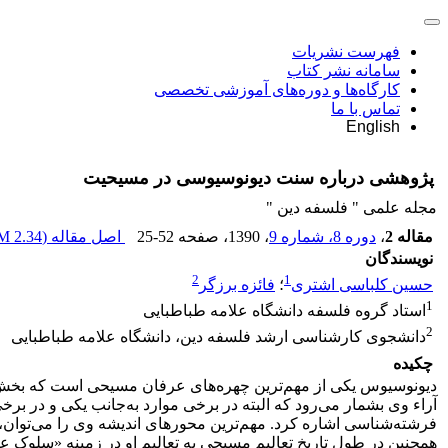
فهرست نشریات
سامانه نشر کتاب
کارگاه‌ها و دوره‌های آموزشی تخصصی
تماس با ما
English
پژوهشی درباره سنت دیونوسیوسی در مسیحیت
مجله علمی " فلسفه دین "
مقاله 2
،
دوره 8، شماره 9
، 1390
، صفحه
25-52
اصل مقاله (
2.34 M
نویسندگان
2
1
حسین کلباسی اشتری
؛
فائزه برزگر
1
استاد گروه فلسفه دانشگاه علامه طباطبایی
2
دانشجوی کارشناسی ارشد فلسفه دین، دانشگاه علامه طباطبایی
چکیده
دیونوسیوس یکی از مهم‌ترین چهره‌های عرفان مسیحی است که بخش‌ها
آراء وی بشمار می‌رود که البته در برخی موارد به‌جانب یکی و در برخ
فرشته‌شناسی اشاره کرد. مهم‌ترین محورهای اندیشه وی را می‌توان، د
همچنین در طول تاریخ تعالیم مسیحی به تعالیم او در زمینه «سلوک ع