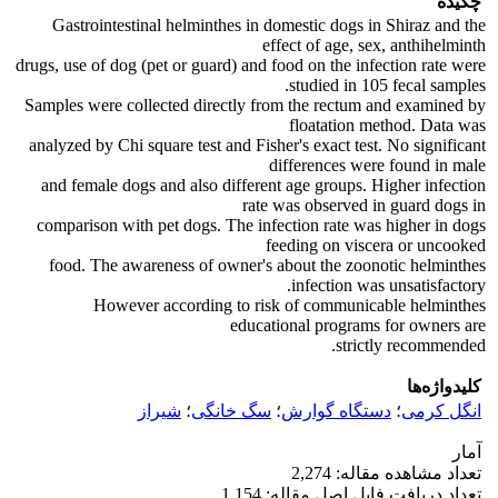
چکیده
Gastrointestinal helminthes in domestic dogs in Shiraz and the
effect of age, sex, anthihelminth
drugs, use of dog (pet or guard) and food on the infection rate were
studied in 105 fecal samples.
Samples were collected directly from the rectum and examined by
floatation method. Data was
analyzed by Chi square test and Fisher's exact test. No significant
differences were found in male
and female dogs and also different age groups. Higher infection
rate was observed in guard dogs in
comparison with pet dogs. The infection rate was higher in dogs
feeding on viscera or uncooked
food. The awareness of owner's about the zoonotic helminthes
infection was unsatisfactory.
However according to risk of communicable helminthes
educational programs for owners are
strictly recommended.
کلیدواژه‌ها
انگل کرمی
؛
دستگاه گوارش
؛
سگ خانگی
؛
شیراز
آمار
تعداد مشاهده مقاله: 2,274
تعداد دریافت فایل اصل مقاله: 1,154