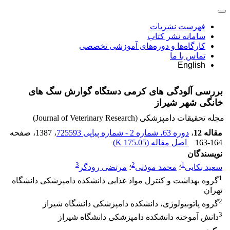
فهرست نشریات
سامانه نشر کتاب
کارگاه‌ها و دوره‌های آموزشی تخصصی
تماس با ما
English
بررسی آلودگی های کرمی دستگاه گوارش سگ های
خانگی شهر شیراز
مجله تحقیقات دامپزشکی (Journal of Veterinary Research)
مقاله 12
،
دوره 63، شماره 2 - شماره پیاپی 725593
، 1387
، صفحه
163-164
اصل مقاله (
175.05 K
)
نویسندگان
3
2
1
سعید بکایی
؛
محمد موذنی
؛
مرتضی رودگر
1
گروه بهداشت و کنترل مواد غذایی دانشکده دامپزشکی دانشگاه
تهران
2
گروه پاتوبیولوژی، دانشکده دامپزشکی دانشگاه شیراز
3
دانش آموخته دانشکده دامپزشکی دانشگاه شیراز