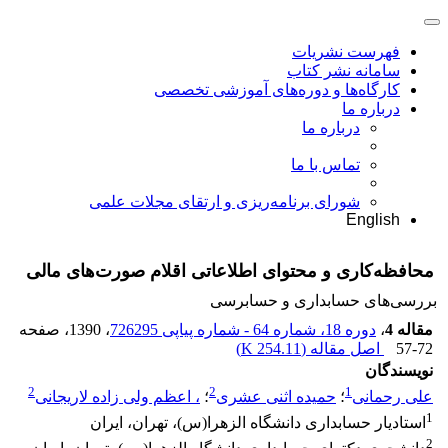
فهرست نشریات
سامانه نشر کتاب
کارگاه‌ها و دوره‌های آموزشی تخصصی
درباره ما
درباره ما
تماس با ما
شورای برنامه‌ریزی و ارتقای مجلات علمی
English
محافظه‌کاری و محتوای اطلاعاتی اقلام صورت‌های مالی
بررسی‏‌های حسابداری و حسابرسی
مقاله 4
،
دوره 18، شماره 64 - شماره پیاپی 726295
، 1390
، صفحه
57-72
اصل مقاله (
254.11 K
)
نویسندگان
2
2
1
علی رحمانی
؛
حمیده اثنی عشری
؛
، اعظم ولی زاده لاریجانی
1
استادیار حسابداری دانشگاه الزهرا(س)، تهران، ایران
2