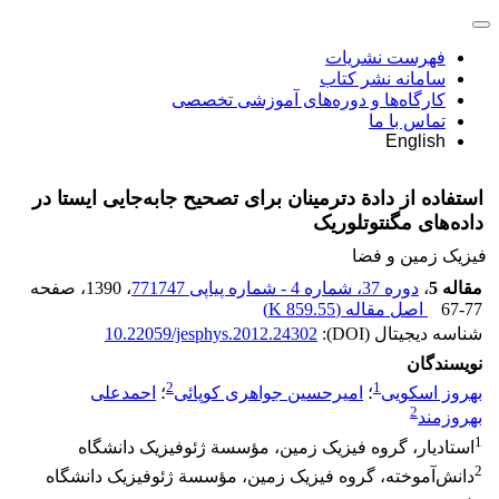
فهرست نشریات
سامانه نشر کتاب
کارگاه‌ها و دوره‌های آموزشی تخصصی
تماس با ما
English
استفاده از دادة دترمینان برای تصحیح جابه‌جایی ‌‌‌ایستا در
داده‌های مگنتوتلوریک
فیزیک زمین و فضا
مقاله 5
،
دوره 37، شماره 4 - شماره پیاپی 771747
، 1390
، صفحه
67-77
اصل مقاله (
859.55 K
)
شناسه دیجیتال (DOI):
10.22059/jesphys.2012.24302
نویسندگان
2
1
بهروز اسکویی
؛
امیرحسین جواهری کوپائی
؛
احمد‌علی
2
بهروزمند
1
استادیار، گروه فیزیک زمین، مؤسسة ژئوفیزیک دانشگاه
2
دانش‌آموخته، گروه فیزیک زمین، مؤسسة ژئوفیزیک دانشگاه