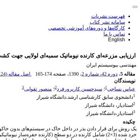
فهرست نشریات
سامانه نشر کتاب
کارگاه‌ها و دوره‌های آموزشی تخصصی
تماس با ما
English
ارزیابی مزرعه‌‌ای کارنده نیوماتیک سمبه‌ای لولایی جهت ک
مهندسی بیوسیستم ایران
مقاله 5
،
دوره 42، شماره 2
، 1390
، صفحه
165-174
اصل مقاله (
24 K
نویسندگان
3
2
1
عباس نساجی
؛
سیدحسین کارپرورفرد
؛
منصور تقوایی
1
دانشجوی سابق کارشناسی ارشد،دانشگاه شیراز
2
استادیار، دانشگاه شیراز
3
استادیار،‌دانشگاه شیراز
چکیده
یک روش برای قرار دادن بذر در داخل خاک در سیستم‌های بدون خاکورزی 