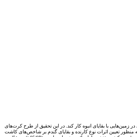
زمین‌هایی با بقایای انبوه کار کند. در این تحقیق از طرح کرت‌های
شامل کارنده در دو سطح (کارنده حفره‌ساز نیوماتیکی لولایی و کارنده مرسوم) و بقایای گندم در سه سطح (0، 30 و 60 %) به منظور تعیین اثرات نوع کارنده و بقایای گندم بر شاخص‌های کاشت