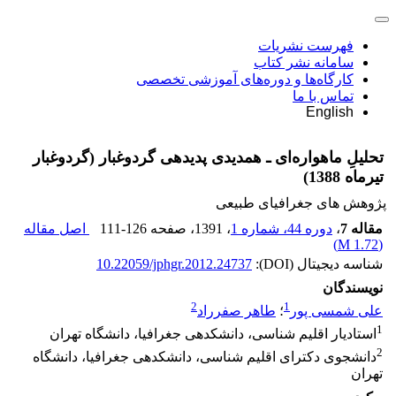
فهرست نشریات
سامانه نشر کتاب
کارگاه‌ها و دوره‌های آموزشی تخصصی
تماس با ما
English
تحلیلِ ماهواره‌ای ـ همدیدی پدیده‎ی‌ گردوغبار (گردوغبار
تیرماه 1388)
پژوهش های جغرافیای طبیعی
مقاله 7
،
دوره 44، شماره 1
، 1391
، صفحه
111-126
اصل مقاله
)
1.72 M
(
شناسه دیجیتال (DOI):
10.22059/jphgr.2012.24737
نویسندگان
2
1
علی شمسی پور
؛
طاهر صفرراد
1
استادیار اقلیم شناسی، دانشکده‎ی جغرافیا، دانشگاه تهران
2
دانشجوی دکترای اقلیم شناسی، دانشکده‎ی جغرافیا، دانشگاه
تهران