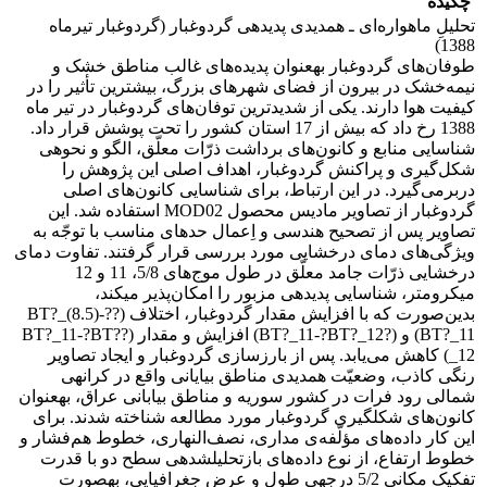
چکیده
تحلیلِ ماهواره‌ای ـ همدیدی پدیده‎ی‌ گردوغبار (گردوغبار تیرماه
1388)
طوفان‌های گردوغبار به‎عنوان پدیده‌های غالب مناطق خشک و
نیمه‌خشک در بیرون از فضای شهرهای بزرگ، بیشترین تأثیر را در
کیفیت هوا‌ دارند. یکی از شدیدترین توفان‌های گردوغبار در تیر ماه
1388 رخ داد که بیش از 17 استان کشور را تحت پوشش قرار داد.
شناسایی منابع و کانون‌های برداشت ذرّات معلّق، الگو و نحوه‎ی
شکل‌گیری و پراکنش گردوغبار، اهداف اصلی این پژوهش را
دربرمی‌گیرد. در این ارتباط، برای شناسایی کانون‌های اصلی
گردوغبار از تصاویر مادیس محصول MOD02 استفاده شد. این
تصاویر پس از تصحیح هندسی و اِعمال حد‌های مناسب با توجّه به
ویژگی‌های دمای درخشایی مورد بررسی قرار گرفتند. تفاوت دمای
درخشایی ذرّات جامد معلّق در طول موج‌های 5/8، 11 و 12
میکرومتر، شناسایی پدیده‎ی مزبور را امکان‌پذیر می‎کند،
بدین‌صورت‌ که با افزایش مقدار گردوغبار، اختلاف (?BT?_(8.5)-?
BT?_11) و (?BT?_11-?BT?_12) افزایش و مقدار (?BT?_11-?BT?
_12) کاهش می‌یابد. پس از بارزسازی گردوغبار و ایجاد تصاویر
رنگی کاذب، وضعیّت همدیدی مناطق بیایانی واقع در کرانه‎ی
شمالی رود فرات در کشور سوریه و مناطق بیابانی عراق، به‎عنوان
کانون‌های شکل‎گیری گردوغبار مورد مطالعه شناخته شدند. برای
این کار داده‌های مؤلّفه‌ی مداری، نصف‌النهاری، خطوط هم‌فشار و
خطوط ارتفاع، از نوع داده‌های بازتحلیل‎شده‎ی سطح دو با قدرت
تفکیک مکانی 5/2 درجه‎ی طول و عرض جغرافیایی، به‎صورت