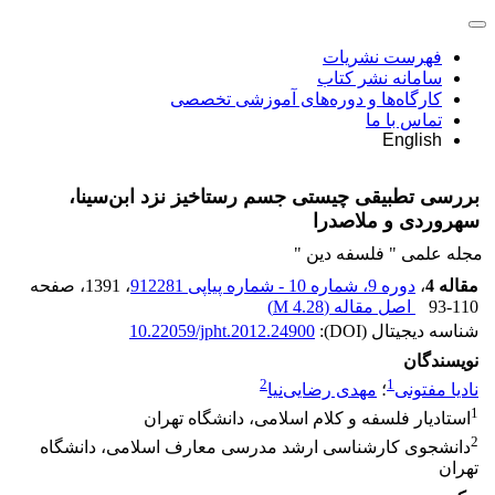
فهرست نشریات
سامانه نشر کتاب
کارگاه‌ها و دوره‌های آموزشی تخصصی
تماس با ما
English
بررسی تطبیقی چیستی جسم رستاخیز نزد ابن‌سینا،
سهروردی و ملاصدرا
مجله علمی " فلسفه دین "
مقاله 4
،
دوره 9، شماره 10 - شماره پیاپی 912281
، 1391
، صفحه
93-110
اصل مقاله (
4.28 M
)
شناسه دیجیتال (DOI):
10.22059/jpht.2012.24900
نویسندگان
2
1
نادیا مفتونی
؛
مهدی رضایی‌نیا
1
استادیار فلسفه و کلام اسلامی، دانشگاه تهران
2
دانشجوی کارشناسی ارشد مدرسی معارف اسلامی، دانشگاه
تهران