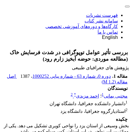
فهرست نشریات
سامانه نشر کتاب
کارگاه‌ها و دوره‌های آموزشی تخصصی
تماس با ما
English
بررسی تأثیر عوامل توپوگرافی در شدت فرسایش خاک
(مطالعه موردی: حوضه آبخیز زارم رود)
پژوهش های جغرافیای طبیعی
مقاله 1
،
دوره 0، شماره 63 - شماره پیاپی 1000252
، 1387
اصل
مقاله (
1.2 M
)
نویسندگان
2
*
1
مجتبی یمانی
؛
احمد مزیدی
1
دانشیار دانشکده جغرافیا، دانشگاه تهران
2
استادیارگروه جغرافیا، دانشگاه یزد
چکیده
بخش وسیعی از استان یزد را نواحی کویری تشکیل می دهد. یکی از
مهمّترین این نواحی در این استان، کویر سیاه کوه می باشد.