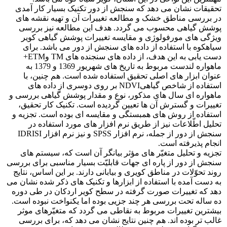
تحقیقات نشان می دهد که سنجش از دور تکنیک بسیار کار آمدی
در بررسی مناطق خشک و مطالعه تغییرات آن و تهیه نقشه های
پوشش گیاهی محسوب می گردد. هدف این مطالعه نیز بررسی
ویژگی های مورفولوژی و مقایسه تغییرات پوشش گیاهی کویر
سیاهکوه با استفاده از داده های سنجش از دور می باشد. برای
دست یابی به این هدف، از داده های سنجنده های TM وETM+
ماهواره لندست مربوط به تاریخ های شهریور 1369 و 1379 به
عنوان ابزار های اصلی تحقیق استفاده شده است. هم چنین، با
استفاده از شاخص گیاهیNDVI بر روی دوسری از داده های
ماهواره ای سال های مذکور، نوع و مقدار پوشش گیاهی بررسی و
تغییرات و گسترش آن ها تعیین گردیده است. تکنیک کار تحقیق،
استفاده از روش های همبستگی و مقایسه ای بوده است. تجزیه و
تحلیل اطّلاعات نیز از طریق نرم افزار های مورد استفاده در
سنجش از دور از جمله، نرم افزار SPSS و نیز نرم افزار IDRISI
انجام پذیرفته است.
تجزیه و تحلیل متغیّر های مؤثر بیانگر آن است که، سیستم های
سنجش از دور از پاره ای جهات قابلیّت بسیار مناسبی برای بررسی
روند تحوّلات در مناطق کویری و بیابانی دارند. بر این اساس، نتایج
به دست آمده با استفاده از ابزارها و تکنیک های ذکر شده نشان می
دهد که تغییرات صورت گرفته در سطح کویر اردکان در طی دوره
ده ساله تحت بررسی هر چند جزیی بوده اما یکنواخت نبوده است.
بیشترین تغییرات مربوط به نقاطی می گردد که متغیّرهای موثر
غالب تر بوده اند. هم چنین نتایج نشان می دهد که، برای بررسی