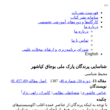
فهرست نشریات
سامانه نشر کتاب
کارگاه‌ها و دوره‌های آموزشی تخصصی
درباره ما
درباره ما
تماس با ما
شورای برنامه‌ریزی و ارتقای مجلات علمی
English
شناسایی پرندگان پارک ملی بوجاق کیاشهر
محیط شناسی
مقاله 13
،
دوره 34، شماره 46
، 1387
اصل مقاله (
457.49 K
)
نویسندگان
*
عباس عاشوری
؛
شعبانعلی نظامی
؛
کامران زلفی نژاد
چکیده
با توجه به اینکه پرندگان از عناصر عمده اغلب اکوسیستم‌های
جهان به شمار می‌روند، هدف از انجام این بررسی، شناسایی