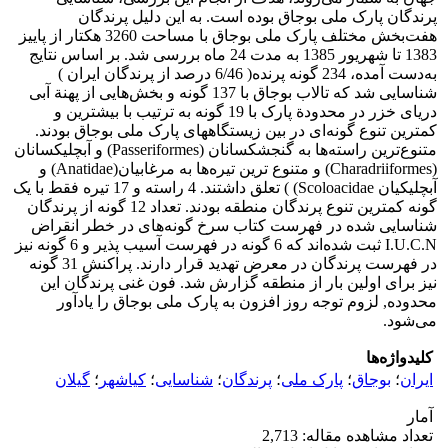
پرندگان پارک ملی بوجاق بوده است. به این دلیل پرندگان
هفت‌بخش مختلف پارک ملی بوجاق با مساحت 3260 هکتار از پاییز
1383 تا شهریور 1385 به مدت 24 ماه بررسی شد. بر اساس نتایج
به‌دست آمده، 234 گونه پرنده( 6/46 درصد از پرندگان ایران )
شناسایی شد که تالاب بوجاق با 137 گونه و بخش‌هایی از پهنة آبی
دریای خزر در محدودة پارک با 19 گونه به ترتیب با بیشترین و
کمترین تنوع گونه‌ای در بین زیستگاههای پارک ملی بوجاق بودند.
متنوع‌ترین راسته‌ها به گنجشکسانان (Passeriformes) و آبچلیکسانان
(Charadriiformes) و متنوع ترین تیره‌ها به مرغابیان(Anatidae) و
آبچلیکیان Scoloacidae) ) تعلق داشتند. 4 راسته و 17 تیره فقط با یک
گونه کمترین تنوع پرندگان منطقه بودند. تعداد 12 گونه از پرندگان
شناسایی شده در فهرست کتاب سرخ گونه‌های در خطر انقراض
I.U.C.N ثبت شده‌اند که 6 گونه در فهرست آسیب پذیر و 6 گونه نیز
در فهرست پرندگان در معرض تهدید قرار دارند. پراکنش 31 گونه
نیز برای اولین بار از منطقه گزارش شد. فون غنی پرندگان این
محدوده, لزوم توجه روز افزون به پارک ملی بوجاق را یادآور
می‌شود.
کلیدواژه‌ها
ایران
؛
بوجاق
؛
پارک ملی
؛
پرندگان
؛
شناسایی
؛
کیاشهر
؛
گیلان
آمار
تعداد مشاهده مقاله: 2,713