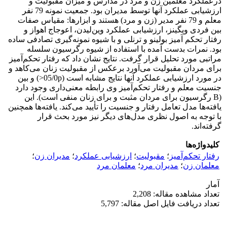
درعملکرد معلمین زن و مرد در مدارس و میزان مقبولیت و
ارزشیابی عملکرد آنها توسط مدیران بود. جمعیت نمونه 79 نفر
معلم و 79 نفر مدیر (زن و مرد) هستند و ابزارها: مقیاس صفات
بین فردی ویگینز، ارزشیابی عملکرد وین‌لیدن، اعوجاج اهواز و
رفتار تحکم آمیز بولینو و ترنلی و با شیوه نمونه‌گیری تصادفی ساده
بود. نمرات بدست آمده با استفاده از شیوه رگرسیون سلسله
مراتبی مورد تحلیل قرار گرفت. نتایج نشان داد که رفتار تحکم‌آمیز
برای مردان مقبولیت می‌آورد برعکس از مقبولیت‌ زنان می‌کاهد و
در مورد ارزشیابی عملکرد آنها نتایج مشابه است (05/0p<) و بین
جنسیت معلم و رفتار تحکم‌آمیز وی رابطه معنی‌داری وجود دارد
(B رگرسیون برای مردان مثبت و برای زنان منفی است). این
یافته‌ها مدل تعامل رفتار و جنسیت را تأیید می‌کند. یافته‌ها همچنین
با توجه به اصول نظری مدل‌های دیگر نیز مورد بحث قرار
گرفته‌اند.
کلیدواژه‌ها
رفتار تحکم‌آمیز
؛
مقبولیت
؛
ارزشیابی عملکرد
؛
مدیران زن
؛
معلمان زن
؛
مدیران مرد
؛
معلمان مرد
آمار
تعداد مشاهده مقاله: 2,208
تعداد دریافت فایل اصل مقاله: 5,797