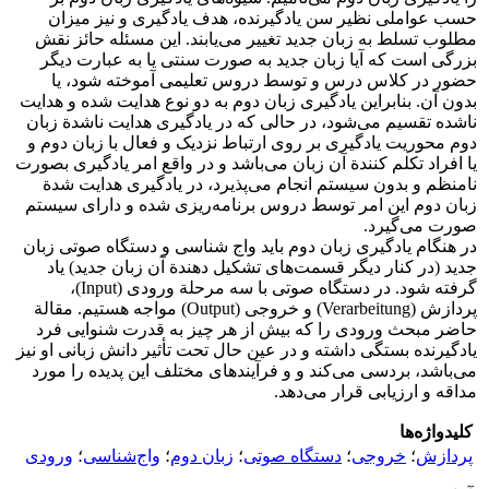
حسب عواملی نظیر سن یادگیرنده، هدف یادگیری و نیز میزان
مطلوب تسلط به زبان جدید تغییر می‌یابند. این مسئله حائز نقش
بزرگی است که آیا زبان جدید به صورت سنتی یا به عبارت دیگر
حضور در کلاس درس و توسط دروس تعلیمی آموخته شود، یا
بدون آن. بنابراین یادگیری زبان دوم به دو نوع هدایت شده و هدایت
ناشده تقسیم می‌شود، در حالی که در یادگیری هدایت ناشدة زبان
دوم محوریت یادگیری بر روی ارتباط نزدیک و فعال با زبان دوم و
یا افراد تکلم کنندة آن زبان می‌باشد و در واقع امر یادگیری بصورت
نامنظم و بدون سیستم انجام می‌پذیرد، در یادگیری هدایت شدة
زبان دوم این امر توسط دروس برنامه‌ریزی شده و دارای سیستم
صورت می‌گیرد.
در هنگام یادگیری زبان دوم باید واج شناسی و دستگاه صوتی زبان
جدید (در کنار دیگر قسمت‌های تشکیل دهندة آن زبان جدید) یاد
گرفته شود. در دستگاه صوتی با سه مرحلة ورودی (Input)،
پردازش (Verarbeitung) و خروجی (Output) مواجه هستیم. مقالة
حاضر مبحث ورودی را که بیش از هر چیز به قدرت شنوایی فرد
یادگیرنده بستگی داشته و در عین حال تحت تأثیر دانش زبانی او نیز
می‌باشد، بردسی می‌کند و و فرآیندهای مختلف این پدیده را مورد
مداقه و ارزیابی قرار می‌دهد.
کلیدواژه‌ها
پردازش
؛
خروجی
؛
دستگاه صوتی
؛
زبان دوم
؛
واج‌شناسی
؛
ورودی