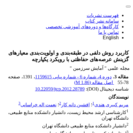
فهرست نشریات
سامانه نشر کتاب
کارگاه‌ها و دوره‌های آموزشی تخصصی
تماس با ما
English
کاربرد روش دلفی در طبقه‌بندی و اولویت‌بندی معیارهای
گزینش عرصه‌های حفاظتی با رویکرد یکپارچه
مجله علمی " آمایش سرزمین "
مقاله 3
،
دوره 4، شماره 6 - شماره پیاپی 1159615
، 1391
، صفحه
55-78
اصل مقاله (
1.86 M
)
شناسه دیجیتال (DOI):
10.22059/jtcp.2012.28789
نویسندگان
3
2
1
مریم کبیری هندی
؛
افشین دانه کار
؛
نعمت اله خراسانی
1
کارشناسی ارشد محیط زیست، دانشیار دانشکده منابع طبیعی،
دانشگاه تهران
2
دانشیار دانشکده منابع طبیعی دانشگاه تهران
3