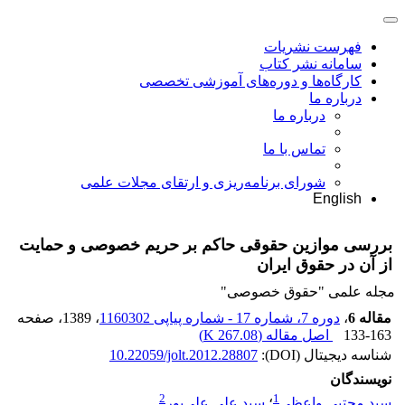
فهرست نشریات
سامانه نشر کتاب
کارگاه‌ها و دوره‌های آموزشی تخصصی
درباره ما
درباره ما
تماس با ما
شورای برنامه‌ریزی و ارتقای مجلات علمی
English
بررسی موازین حقوقی حاکم بر حریم خصوصی و حمایت
از آن در حقوق ایران
مجله علمی "حقوق خصوصی"
مقاله 6
،
دوره 7، شماره 17 - شماره پیاپی 1160302
، 1389
، صفحه
133-163
اصل مقاله (
267.08 K
)
شناسه دیجیتال (DOI):
10.22059/jolt.2012.28807
نویسندگان
2
1
سید مجتبی واعظی
؛
سید علی علی‌پور