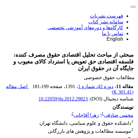
فهرست نشریات
سامانه نشر کتاب
کارگاه‌ها و دوره‌های آموزشی تخصصی
تماس با ما
English
مبحثی از مباحث تحلیل اقتصادی حقوق مصرف کننده:
فلسفه اقتصادی حق تعویض یا استرداد کالای معیوب و
جایگاه آن در حقوق ایران
مطالعات حقوق خصوصی
مقاله 11
،
دوره 42، شماره 1
، 1391
، صفحه
181-199
اصل مقاله
)
301.41 K
(
شناسه دیجیتال (DOI):
10.22059/jlq.2012.29823
نویسندگان
2
1
محسن صادقی
؛
زهرا آقاجانی
1
دانشکده حقوق و علوم سیاسی، دانشگاه تهران
2
موسسه مطالعات و پژوهش های بازرگانی