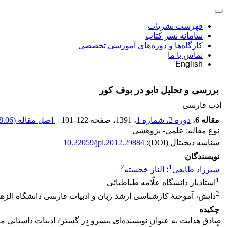
فهرست نشریات
سامانه نشر کتاب
کارگاه‌ها و دوره‌های آموزشی تخصصی
تماس با ما
English
بررسی و تحلیل تابو در بوف کور
ادب فارسی
مقاله 6
،
دوره 2، شماره 1
، 1391
، صفحه
101-122
اصل مقاله (
.06 K
نوع مقاله: علمی- پژوهشی
شناسه دیجیتال (DOI):
10.22059/jpl.2012.29884
نویسندگان
2
1
شیرزاد طایفی
؛
الناز خجسته
1
استادیار دانشگاه علّامه طباطبائی
2
دانش¬آموختۀ کارشناسی ارشد زبان و ادبیات فارسی دانشگاه الزهر
چکیده
صادق هدایت به عنوان نویسنده‌ای پیشرو در گستر? ادبیات داستانی معاص