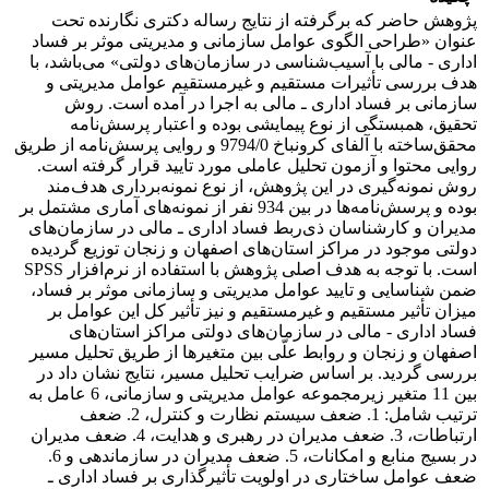
پژوهش حاضر که برگرفته از نتایج رساله دکتری نگارنده تحت
عنوان «طراحی الگوی عوامل سازمانی و مدیریتی موثر بر فساد
اداری - مالی با آسیب‌شناسی در سازمان‌های دولتی» می‌باشد، با
هدف بررسی تأثیرات مستقیم و غیرمستقیم عوامل مدیریتی و
سازمانی بر فساد اداری ـ مالی به اجرا در آمده است. روش
تحقیق، همبستگی از نوع پیمایشی بوده و اعتبار پرسش‌نامه
محقق‌ساخته با آلفای کرونباخ 9794/0 و روایی پرسش‌نامه از طریق
روایی محتوا و آزمون تحلیل عاملی مورد تایید قرار گرفته است.
روش نمونه‌گیری در این پژوهش، از نوع نمونه‌برداری هدف‌مند
بوده و پرسش‌نامه‌ها در بین 934 نفر از نمونه‌های آماری مشتمل بر
مدیران و کارشناسان ذی‌ربط فساد اداری ـ مالی در سازمان‌های
دولتی موجود در مراکز استان‌های اصفهان و زنجان توزیع گردیده
است. با توجه به هدف اصلی پژوهش با استفاده از نرم‌افزار SPSS
ضمن شناسایی و تایید عوامل مدیریتی و سازمانی موثر بر فساد،
میزان تأثیر مستقیم و غیرمستقیم و نیز تأثیر کل این عوامل بر
فساد اداری - مالی در سازمان‌های دولتی مراکز استان‌های
اصفهان و زنجان و روابط علّی بین متغیرها از طریق تحلیل مسیر
بررسی گردید. بر اساس ضرایب تحلیل مسیر، نتایج نشان داد در
بین 11 متغیر زیرمجموعه عوامل مدیریتی و سازمانی، 6 عامل به
ترتیب شامل: 1. ضعف سیستم نظارت و کنترل، 2. ضعف
ارتباطات، 3. ضعف مدیران در رهبری و هدایت، 4. ضعف مدیران
در بسیج منابع و امکانات، 5. ضعف مدیران در سازماندهی و 6.
ضعف عوامل ساختاری در اولویت تأثیرگذاری بر فساد اداری ـ