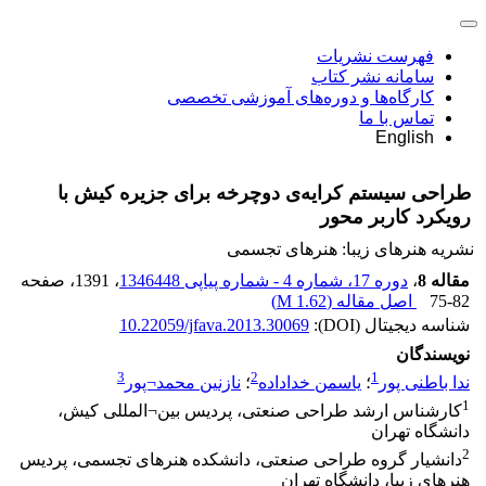
فهرست نشریات
سامانه نشر کتاب
کارگاه‌ها و دوره‌های آموزشی تخصصی
تماس با ما
English
طراحی سیستم کرایه‌ی دوچرخه برای جزیره کیش با
رویکرد کاربر محور
نشریه هنرهای زیبا: هنرهای تجسمی
مقاله 8
،
دوره 17، شماره 4 - شماره پیاپی 1346448
، 1391
، صفحه
75-82
اصل مقاله (
1.62 M
)
شناسه دیجیتال (DOI):
10.22059/jfava.2013.30069
نویسندگان
3
2
1
ندا باطنی پور
؛
یاسمن خداداده
؛
نازنین محمد¬پور
1
کارشناس ارشد طراحی صنعتی، پردیس بین¬المللی کیش،
دانشگاه تهران
2
دانشیار گروه طراحی صنعتی، دانشکده هنرهای تجسمی، پردیس
هنرهای زیبا، دانشگاه تهران