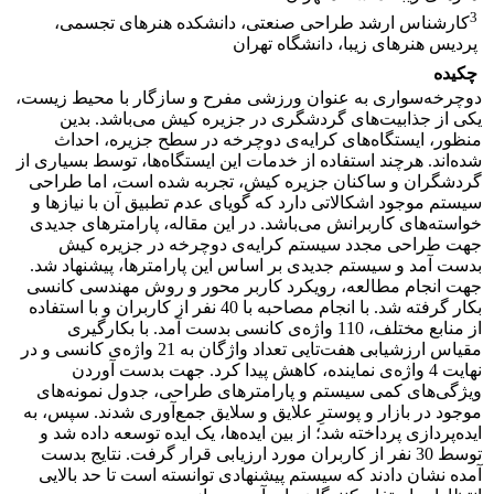
3
کارشناس ارشد طراحی صنعتی، دانشکده هنرهای تجسمی،
پردیس هنرهای زیبا، دانشگاه تهران
چکیده
دوچرخه‌سواری به عنوان ورزشی مفرح و سازگار با محیط زیست،
یکی از جذابیت‌های گردشگری در جزیره کیش می‌باشد. بدین
منظور، ایستگاه‌های کرایه‌ی دوچرخه در سطح جزیره، احداث
شده‌اند. هرچند استفاده از خدمات این ایستگاه‌ها، توسط بسیاری از
گردشگران و ساکنان جزیره‌ کیش، تجربه شده است، اما طراحی
سیستم موجود اشکالاتی دارد که گویای عدم تطبیق آن با نیازها و
خواسته‌های کاربرانش می‌باشد. در این مقاله، پارامترهای جدیدی
جهت طراحی مجدد سیستم کرایه‌ی دوچرخه در جزیره‌ کیش
بدست آمد و سیستم جدیدی بر اساس این پارامترها، پیشنهاد شد.
جهت انجام مطالعه، رویکرد کاربر محور و روش مهندسی کانسی
بکار گرفته شد. با انجام مصاحبه با 40 نفر از کاربران و با استفاده
از منابع مختلف، 110 واژه‌ی کانسی بدست آمد. با بکارگیری
مقیاس ارزشیابی هفت‌تایی تعداد واژگان به 21 واژه‌ی کانسی و در
نهایت 4 واژه‌ی نماینده، کاهش پیدا کرد. جهت بدست آوردن
ویژگی‌های کمی سیستم و پارامترهای طراحی، جدول نمونه‌های
موجود در بازار و پوسترِ علایق و سلایق جمع‌آوری شدند. سپس، به
ایده‌پردازی پرداخته شد؛ از بین ایده‌ها، یک ایده توسعه داده شد و
توسط 30 نفر از کاربران مورد ارزیابی قرار گرفت. نتایج بدست
آمده نشان دادند که سیستم پیشنهادی توانسته است تا حد بالایی