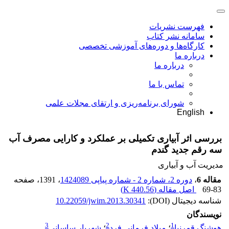
فهرست نشریات
سامانه نشر کتاب
کارگاه‌ها و دوره‌های آموزشی تخصصی
درباره ما
درباره ما
تماس با ما
شورای برنامه‌ریزی و ارتقای مجلات علمی
English
بررسی اثر آبیاری تکمیلی بر عملکرد و کارایی مصرف آب
سه رقم جدید گندم
مدیریت آب و آبیاری
مقاله 6
،
دوره 2، شماره 2 - شماره پیاپی 1424089
، 1391
، صفحه
69-83
اصل مقاله (
440.56 K
)
شناسه دیجیتال (DOI):
10.22059/jwim.2013.30341
نویسندگان
3
2
1
هوشنگ قمرنیا
؛
میلاد فرمانی فرد
؛
شهریار ساسانی