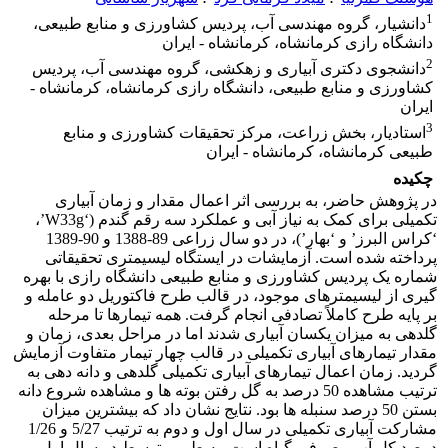
1
دانشیار، گروه مهندسی آب، پردیس کشاورزی و منابع طبیعی،
دانشگاه رازی کرمانشاه، کرمانشاه - ایران
2
دانشجوی دکتری آبیاری و زهکشی، گروه مهندسی آب، پردیس
کشاورزی و منابع طبیعی، دانشگاه رازی کرمانشاه، کرمانشاه -
ایران
3
استادیار، بخش زراعت، مرکز تحقیقات کشاورزی و منابع
طبیعی کرمانشاه، کرمانشاه - ایران
چکیده
در پژوهش حاضر، به بررسی اثر اعمال مقدار و زمان آبیاری
تکمیلی برای کمک به نیاز آبی و عملکرد سه رقم گندم (‘W33g’،
‘کراس البرز’ و ‘بهار’)، در دو سال زراعی 89-1388 و 90-1389
پرداخته شده است. آزمایشات در ایستگاه لیسیمتری تحقیقاتی
شماره یک پردیس کشاورزی و منابع طبیعی دانشگاه رازی با بهره
گیری از لیسیمترهای موجود، در قالب طرح فاکتوریل دو عامله و
بر پایه طرح کاملاً تصادفی انجام گرفت. همه تیمارها تا مرحله
گلدهی به میزان یکسان آبیاری شدند اما در مراحل بعدی، زمان و
مقدار تیمارهای آبیاری تکمیلی در قالب چهار تیمار متفاوت آزمایش
گردید. زمان اعمال تیمارهای آبیاری تکمیلی گلدهی و دانه دهی به
ترتیب مشاهده 50 درصد به گل رفتن بوته ها و مشاهده شروع دانه
بستن 50 درصد سنبله ها بود. نتایج نشان داد که بیشترین میزان
مشارکت آبیاری تکمیلی در سال اول و دوم به ترتیب 5/27 و 1/26
درصد کل آب مصرفی گیاه است. به طور متوسط در سال اول و