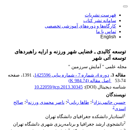
فهرست نشریات
سامانه نشر کتاب
کارگاه‌ها و دوره‌های آموزشی تخصصی
تماس با ما
English
توسعه کالبدی ـ فضایی شهر ورزنه و ارایه راهبردهای
توسعه آتی شهر
مجله علمی " آمایش سرزمین "
مقاله 3
،
دوره 4، شماره 7 - شماره پیاپی 1425596
، 1391
، صفحه
53-74
اصل مقاله (
984.74 K
)
شناسه دیجیتال (DOI):
10.22059/jtcp.2013.30345
نویسندگان
3
2
1
حسین حاتمی‌نژاد
؛
طاها ربانی
؛
ناصر محمدی ورزنه
؛
صالح
2
اسدی
1
استادیار دانشکده جغرافیای دانشگاه تهران
2
دانشجوی ارشد جغرافیا و برنامه‌ریزی شهری دانشگاه تهران