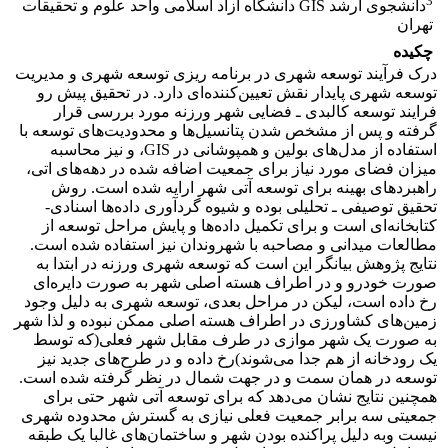
3
دانشجوی ارشد GIS دانشگاه آزاد اسلامی واحد علوم و تحقیقات
تهران
چکیده
درک فرآیند توسعه شهری در برنامه ریزی توسعه شهری و مدیریت
توسعه شهری پایدار نقش تعیین‌کننده‌ای دارد. در تحقیق پیش رو
فرایند توسعه کالبدی ـ فضایی شهر ورزنه مورد بررسی قرار
گرفته و پس از مشخص شدن پتانسیل‌ها و محدودیت‌های توسعه با
استفاده از مدل‌های بولین و همپوشانی در GIS، و نیز محاسبه
میزان فضای مورد نیاز برای جمعیت اضافه شده در دهه‌های اتی،
راهبردهای بهینه برای توسعه آتی شهر ارایه شده است. روش
تحقیق توصیفی ـ تحلیلی بوده و شیوه گردآوری داده‌ها اسنادی-
کتابخانه‌ای است و برای تکمیل داده‌ها و پایش مراحل توسعه از
مطالعات میدانی و مصاحبه با شهروندان نیز استفاده شده است.
نتایج پژوهش بیانگر این است که توسعه شهری ورزنه در ابتدا به
صورت خودرو و در اطراف هسته اصلی شهر به صورت دایره‌ای
رخ داده است، لیکن در مراحل بعدی، توسعه شهری به دلیل وجود
زمین‌های کشاورزی در اطراف هسته اصلی ممکن نبوده و لذا شهر
به صورت یک شهر موازی در طرف مقابل شهر فعلی(که توسط
یک رودخانه از هم جدا می‌شوند)رخ داده و در طرح‌های جدید نیز
توسعه در همان سمت و در جهت شمال در نظر گرفته شده است.
همچنین نتایج نشان می‌دهد که برای توسعه آتی شهر حتی برای
جمعیتی سه برابر جمعیت فعلی نیازی به گسترش محدوده شهری
نیست وبه دلیل پراکنده بودن شهر و ساختمان‌های غالبا یک طبقه