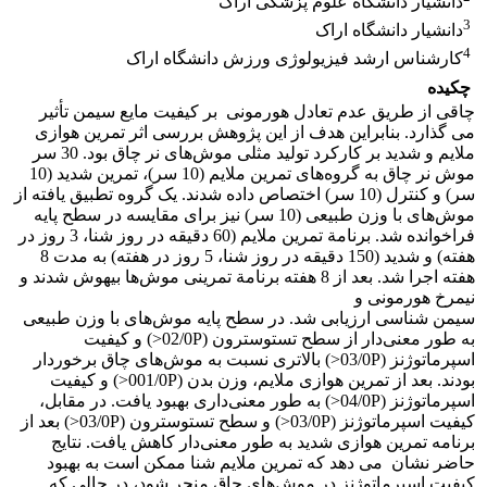
دانشیار دانشگاه علوم پزشکی اراک
3
دانشیار دانشگاه اراک
4
کارشناس ارشد فیزیولوژی ورزش دانشگاه اراک
چکیده
چاقی از طریق عدم تعادل هورمونی بر کیفیت مایع سیمن تأثیر
می گذارد. بنابراین هدف از این پژوهش بررسی اثر تمرین هوازی
ملایم و شدید بر کارکرد تولید مثلی موش‌های نر چاق بود. 30 سر
موش نر چاق به گروه‌های تمرین ملایم (10 سر)، تمرین شدید (10
سر) و کنترل (10 سر) اختصاص داده شدند. یک گروه تطبیق یافته از
موش‌های با وزن طبیعی (10 سر) نیز برای مقایسه در سطح پایه
فراخوانده شد. برنامة تمرین ملایم (60 دقیقه در روز شنا، 3 روز در
هفته) و شدید (150 دقیقه در روز شنا، 5 روز در هفته) به مدت 8
هفته اجرا شد. بعد از 8 هفته برنامة تمرینی موش‌ها بیهوش شدند و
نیمرخ هورمونی و
سیمن شناسی ارزیابی شد. در سطح پایه موش‌های با وزن طبیعی
به طور معنی‌دار از سطح تستوسترون (02/0P<) و کیفیت
اسپرماتوژنز (03/0P<) بالاتری نسبت به موش‌های چاق برخوردار
بودند. بعد از تمرین هوازی ملایم، وزن بدن (001/0P<) و کیفیت
اسپرماتوژنز (04/0P<) به طور معنی‌داری بهبود یافت. در مقابل،
کیفیت اسپرماتوژنز (03/0P<) و سطح تستوسترون (03/0P<) بعد از
برنامه تمرین هوازی شدید به طور معنی‌دار کاهش یافت. نتایج
حاضر نشان می دهد که تمرین ملایم شنا ممکن است به بهبود
کیفیت اسپرماتوژنز در موش‌های چاق منجر شود، در حالی که