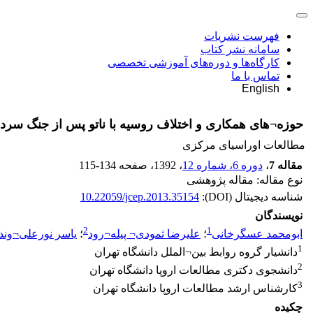
فهرست نشریات
سامانه نشر کتاب
کارگاه‌ها و دوره‌های آموزشی تخصصی
تماس با ما
English
حوزه¬های همکاری و اختلاف روسیه با ناتو پس از جنگ سرد
مطالعات اوراسیای مرکزی
مقاله 7
،
دوره 6، شماره 12
، 1392
، صفحه
115-134
نوع مقاله: مقاله پژوهشی
شناسه دیجیتال (DOI):
10.22059/jcep.2013.35154
نویسندگان
2
1
ابومحمد عسگرخانی
؛
علیرضا ثمودی¬ پیله¬رود
؛
یاسر نورعلی¬وند
1
دانشیار گروه روابط بین¬الملل دانشگاه تهران
2
دانشجوی دکتری مطالعات اروپا دانشگاه تهران
3
کارشناس ارشد مطالعات اروپا دانشگاه تهران
چکیده