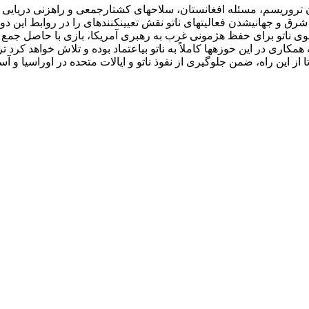
تروریسم، مسئله افغانستان، سلا­ح­های کشتارجمعی و راهزنی دریایی همک
 و جهانی­شدن فعالیت­های ناتو نقش تعیین­کننده­­ای را در روابط این دو 
 ناتو برای حفظ هژمونی غرب به رهبری آمریکا، بازی با حاصل جمع ص
همکاری در این حوزه­ها کاملاً به ناتو بی­اعتماد بوده و تلاش خواهد ک
ز این راه، ضمن جلوگیری از نفوذ ناتو و ایالات متحده در اوراسیا و 