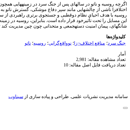
اگرچه روسیه و ناتو در سال­های پس از جنگ سرد در زمینه­هایی همچون 
اختلاف­زا ناشی از چالش­هایی مانند سپر دفاع موشکی، گسترش ناتو به شرق
روسیه با هدف احیای نظام دوقطبی و جستجوی برتری راهبردی از سوی
این مسایل را تحت تأثیرخود قرار داده است. بنابراین، روسیه در زمینه 
شانگهای، پیمان امنیت دسته­جمعی و متحدانی چون چین مدیریت کند تا ا
کلیدواژه‌ها
جنگ سرد
؛
منافع اختلاف¬زا
؛
نوواقع‌گرایی
؛
روسیه
؛
ناتو
آمار
تعداد مشاهده مقاله: 2,981
تعداد دریافت فایل اصل مقاله: 10
سامانه مدیریت نشریات علمی.
طراحی و پیاده سازی از
سیناوب