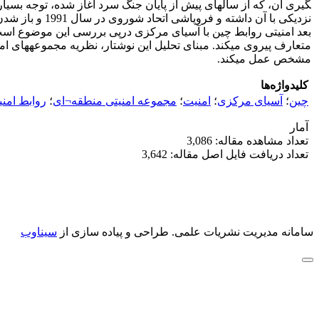
گیری آن، که از سال­های پیش از پایان جنگ سرد آغاز شده، توجه بسی
نزدیکی با آن 
بعد امنیتی روابط چین با آسیای مرکزی درپی بررسی این موضوع است ک
متعارف پیروی می­کند. مبنای تحلیل این نوشتار، نظریه مجموعه­های 
مشخص عمل می­کند.
کلیدواژه‌ها
چین
؛
آسیای مرکزی
؛
امنیت
؛
مجموعه امنیتی منطقه¬ای
؛
روابط امنی
آمار
تعداد مشاهده مقاله: 3,086
تعداد دریافت فایل اصل مقاله: 3,642
سامانه مدیریت نشریات علمی.
طراحی و پیاده سازی از
سیناوب