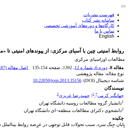
فهرست نشریات
سامانه نشر کتاب
کارگاه‌ها و دوره‌های آموزشی تخصصی
تماس با ما
English
روابط امنیتی چین با آسیای مرکزی: از پیوندهای امنیتی تا 
مطالعات اوراسیای مرکزی
مقاله 8
،
دوره 6، شماره 12
، 1392
، صفحه
135-154
اصل مقاله (
87 K
نوع مقاله: مقاله پژوهشی
شناسه دیجیتال (DOI):
10.22059/jcep.2013.35156
نویسندگان
2
1
*
جهانگیر کرمی
؛
حمیدرضا عزیزی
1
دانشیار گروه مطالعات روسیه دانشگاه تهران
2
دانشجوی دکترای مطالعات منطقه¬ای دانشگاه تهران
چکیده