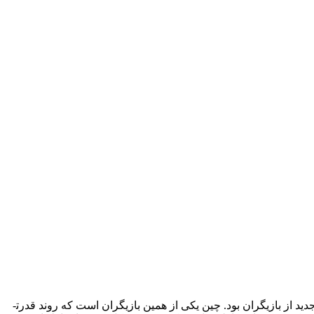
پایان جنگ سرد، سبب تحولات قابل توجهی در عرصه روابط بین­الملل شد که از مهم‌ترین نمونه آنها، ورود و قدرت­گیری روزافزون مجموعه­ای جدید از بازیگران بود. چین یکی از همین بازیگران است که روند قدرت­