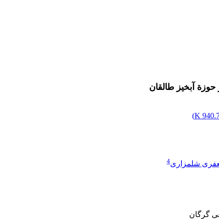
 حوزة آبخیز طالقان
)
940.73
4
فری شلمزاری
عی گرگان