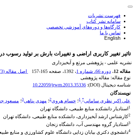
فهرست نشریات
سامانه نشر کتاب
کارگاه‌ها و دوره‌های آموزشی تخصصی
تماس با ما
English
تاثیر تغییر کاربری اراضی و تغییرات بارش بر تولید رسوب در
نشریه علمی - پژوهشی مرتع و آبخیزداری
مقاله 12
،
دوره 66، شماره 1
، 1392
، صفحه
157-165
اصل مقاله (
 K
نوع مقاله: مقاله پژوهشی
شناسه دیجیتال (DOI):
10.22059/jrwm.2013.35336
نویسندگان
3
2
1
*
علی اکبر نظری سامانی
؛
حسام هروی
؛
مهدی پناهی
؛
مسعود جع
1
استادیار دانشکده منابع طبیعی، دانشگاه تهران
2
کارشناس ارشد آبخیزداری، دانشکده منابع طبیعی، دانشگاه تهران
3
استادیار گروه مهندسی آب، دانشگاه زنجان
4
دانشجوی دکتری بیابان زدایی دانشگاه علوم کشاورزی و منابع طبی