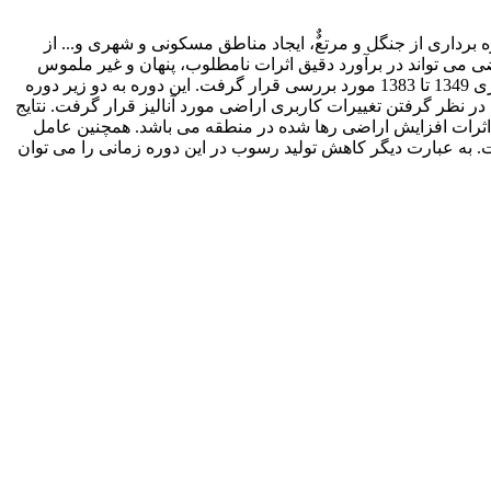
تغییر در نوع استفاده از عرصه های طبیعی کشور مشکلی است که از گذشته های دور مطرح بوده است. شیوه های بهره برداری اراضی، بهره برداری از جنگل و مرتع‏‏ٌٌ‎‏‏، ایجاد مناطق مسکونی و شهری و... از
 می تواند در برآورد دقیق اثرات نامطلوب، پنهان و غیر ملموس
فرسایش موثر عمل نموده و این امر به برنامه ریزی های استراتژیک در جهت مدیریت پایدار اراضی کمک می‌کند. در مطالعه حاضر دوره آماری 1349 تا 1383 مورد بررسی قرار گرفت. این دوره به دو زیر دوره
(دبی) با در نظر گرفتن تغییرات کاربری اراضی مورد آنالیز قرار گرفت. نتایج
ثرات افزایش اراضی رها شده در منطقه می باشد. همچنین عامل
از 1366 و بعد از 1366 با سطح معنی داری معادل 98/0 با احتمال 99 درصد معنی¬دار نیست. به عبارت دیگر کاهش تولید رسوب در این دوره زمانی را می توان