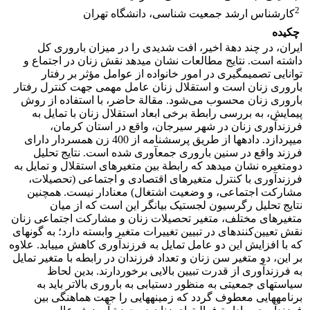
2
کارشناس ارشد جمعیت شناسی، دانشگاه تهران
چکیده
ایران، در چند دهة اخیر، افت شدیدی را در میزان باروری کل
داشته است. نتایج مطالعات نشان می‏دهد نقش زنان در اجتماع و
توانایی تصمیم‏گیری در امور خانواده از عوامل مؤثر بر رفتار
باروری زنان است و استقلال زنان عامل مهمی جهت کنترل رفتار
باروری زنان محسوب می‌شود. مقالة حاضر، با استفاده از روش
پیمایش، به بررسی رابطة برخی ابعاد استقلال زنان با تمایل به
فرزندآوری زنان در شهر سیرجان، واقع در استان کرمان،
می‏پردازد. داده‏ها از طریق پرسشنامه از 400 زن همسردار دارای
فرزند واقع در سنین باروری جمع‏آوری شده است. نتایج تحلیل
دومتغیره نشان می‏دهد که رابطة بین متغیرهای استقلال و تمایل به
فرزندآوری با کنترل متغیرهای اقتصادی و اجتماعی (تحصیلات،
مشارکت اجتماعی، و وضعیت اشتغال) معنادار نیست. همچنین
نتایج تحلیل رگرسیون لجستیک بیانگر این است که از میان
متغیرهای مختلف، متغیر تحصیلات زنان و مشارکت اجتماعی زنان
نقش تعیین‌کننده‏ای در تبیین تغییرات متغیر وابسته دارد؛ به گونه‏ای
که با افزایش این دو عامل تمایل به فرزندآوری کاهش می‏یابد. علاوه
بر این، دو متغیر سن زنان و تعداد فرزندان در رابطه با متغیر تمایل
به فرزندآوری از قدرت تبیین بالایی برخوردارند. بدین لحاظ
سیاست‏های جمعیتی به منظور دستیابی به باروری بالاتر باید به
برنامه‏هایی معطوف گردد که زمینه‏هایی را جهت هماهنگی بین