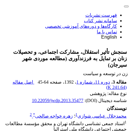
فهرست نشریات
سامانه نشر کتاب
کارگاه‌ها و دوره‌های آموزشی تخصصی
تماس با ما
English
سنجش تأثیر استقلال، مشارکت اجتماعی، و تحصیلات
زنان بر تمایل به فرزندآوری (مطالعه موردی شهر
سیرجان)
زن در توسعه و سیاست
مقاله 3
،
دوره 11، شماره 1
، 1392
، صفحه
45-64
اصل مقاله
)
241.64 K
(
نوع مقاله: پژوهشی
شناسه دیجیتال (DOI):
10.22059/jwdp.2013.35477
نویسندگان
2
*
1
محمدجلال عباسی شوازی
؛
زهره خواجه صالحی
1
استاد جمعی تشناسی دانشگاه تهران و محقق مؤسسة مطالعات
جمعیتی اجتماعی دانشگاه ملی استرالیا