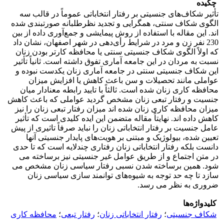
چکیده
تأثیر شکاف‌های جنسیتی بر رفتار انتخاباتی عموماً در قالب سه
الگوی شکاف سنتی، همگرایی و تجدید نظرطلبانه صورتبندی شده
اند. این مقاله با استفاده از روش پیمایشی و جمع‌آوری داده از بین
230 نفر زن و مرد در شرایط رأی‌دهی در شهر اصفهان، نشان داد
که اولاً الگوی شکاف جنسیتی سنتی یا محافظه کارتر بودن زنان
نسبت به مردان در این جامعه آماری تفوق داشته است. ثانیاً تأثیر
این شکاف جنسیتی سنتی در جامعه آماری زنان یکدست نبوده و
عواملی مانند تحصیلات و سن باعث کاهش یا افزایش میزان
محافظه کاری زنان شده است. ثالثاً با تایید رابطه معنادار میان
جنسیت و رفتار تبعی زنان مشخص گردید عواملی که باعث کاهش
میزان محافظه کاری زنان شده اند میزان رفتار تبعی زنان را نیز
کاهش داده اند. نهایتاً مقاله متضمن این ایده کلیدی است که تأثیر
عامل جنسیت بر رفتار انتخاباتی زنان را نباید صرفاً تاثیری از پیش
تعیین شده، بیولوژیک و مبتنی بر هویت‌های پایدار جنسیتی آنها
دانست بلکه رفتار انتخاباتی زنان رفتاری چندلایه است که تا حدی
در متن اجتماع و از طریق عوامل غیر جنسیتی نیز برساخته می
شود. همین برساخته شدن نسبی رفتار سیاسی زنان مشخص می
سازد تا چه حد توجه به شیوه‌های توانمند سازی سیاسی زنان
ضروری به نظر می رسد.
کلیدواژه‌ها
شکاف جنسیتی
؛
رفتار انتخاباتی زنان
؛
رفتار تبعی
؛
محافظه کاری