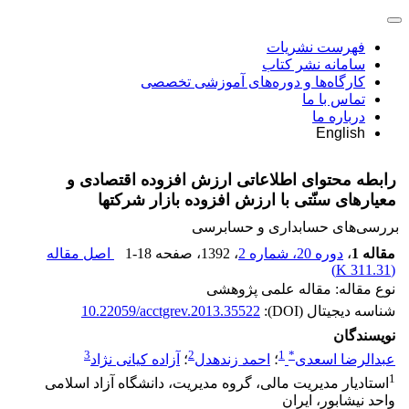
فهرست نشریات
سامانه نشر کتاب
کارگاه‌ها و دوره‌های آموزشی تخصصی
تماس با ما
درباره ما
English
رابطه محتوای اطلاعاتی ارزش افزوده اقتصادی و
معیارهای سنّتی با ارزش افزوده بازار شرکت‎ها
بررسی‏‌های حسابداری و حسابرسی
مقاله 1
،
دوره 20، شماره 2
، 1392
، صفحه
1-18
اصل مقاله
)
311.31 K
(
نوع مقاله: مقاله علمی پژوهشی
شناسه دیجیتال (DOI):
10.22059/acctgrev.2013.35522
نویسندگان
3
2
1
*
عبدالرضا اسعدی
؛
احمد زنده‎دل
؛
آزاده کیانی نژاد
1
استادیار مدیریت مالی، گروه مدیریت، دانشگاه آزاد اسلامی
واحد نیشابور، ایران