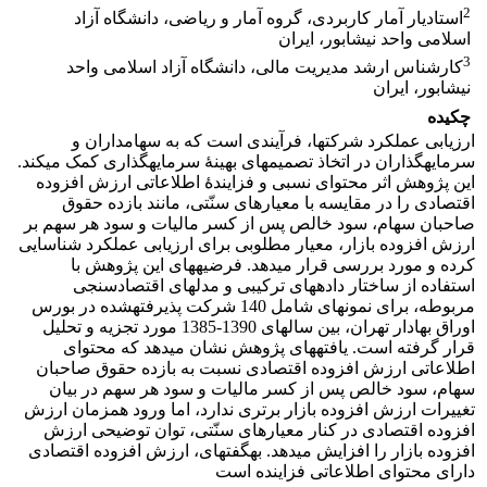
2
استادیار آمار کاربردی، گروه آمار و ریاضی، دانشگاه آزاد
اسلامی واحد نیشابور، ایران
3
کارشناس ارشد مدیریت مالی، دانشگاه آزاد اسلامی واحد
نیشابور، ایران
چکیده
ارزیابی عملکرد شرکت‎ها، فرآیندی است که به سهامداران و
سرمایه‎گذاران در اتخاذ تصمیم‎های بهینۀ سرمایه‎گذاری کمک می‎کند.
این پژوهش اثر محتوای نسبی و فزایندۀ اطلاعاتی ارزش افزوده
اقتصادی را در مقایسه با معیارهای سنّتی، مانند بازده حقوق
صاحبان سهام، سود خالص پس از کسر مالیات و سود هر سهم بر
ارزش افزوده بازار، معیار مطلوبی برای ارزیابی عملکرد شناسایی
کرده و مورد بررسی قرار می‎دهد. فرضیه‎ها‎ی این پژوهش با
استفاده از ساختار داده‎ها‎ی ترکیبی و مدل‎ها‎ی اقتصادسنجی
مربوطه، برای نمونه‎ای شامل 140 شرکت پذیرفته‎شده در بورس
اوراق بهادار تهران، بین سال‎ها‎ی 1390-1385 مورد تجزیه و تحلیل
قرار گرفته است. یافته‎ها‎ی پژوهش نشان می‎دهد که محتوای
اطلاعاتی ارزش افزوده اقتصادی نسبت به بازده حقوق صاحبان
سهام، سود خالص پس از کسر مالیات و سود هر سهم در بیان
تغییرات ارزش افزوده بازار برتری ندارد، اما ورود همزمان ارزش
افزوده اقتصادی در کنار معیارهای سنّتی، توان توضیحی ارزش
افزوده بازار را افزایش می‎دهد. به‎گفته‎ای، ارزش افزوده اقتصادی
دارای محتوای اطلاعاتی فزاینده است