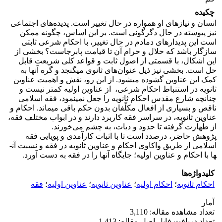
چکیده
انسان و نیازهای او همواره در حال تغییر است. پدیده‌های اجتماعی
نیز پیوسته در حال دگرگونی است. بر این اساس، چگونه ممکن
است این پدیدارهای دمادم در حال تغییر، با احکام شرعی ثابتی
سازگار باشد که حلال و حرام آن تا قیامت پابرجاست؟ بخشی از
این اشکال، با قسمتی از اصول ثابت و قواعد کلی شریعت قابل
حل است. بخشی نیز ذیل عنوان‌های ثانوی می­گنجد و گره آن­ها به
کمک این عناوین گشوده می­شود. از این رو، نقش و اهمیت عناوین
ثانویه در استنباط احکام شرعی، از عناوین اولیه کم­تر نیست و
چنانچه شارع مقدس احکام ثانویه را جعل نمی­نمود، فقه اسلامی
ناقص و بسیاری از افعال مکلّفان بدون حکم باقی می­ماند. احکام و
عناوین ثانویه، در سراسر فقه کاربرد دارند و در ابواب مختلف فقه،
از طهارت گرفته تا حدود و دیات، به چشم می‌خورند.
پژوهش حاضر، درصدد است تا با اثبات کارآمدی و پویایی فقه
اسلامی از طریق واکاوی احکام و عناوین ثانویه در فقه و نسبت آن­
ها با احکام و عناوین اولیه؛ جایگاه آن­ها را در فقه به دست آورد.
کلیدواژه‌ها
احکام ثانویه
؛
احکام اولیه
؛
عناوین ثانویه
؛
عناوین اولیه
؛
فقه
آمار
تعداد مشاهده مقاله: 3,110
تعداد دریافت فایل اصل مقاله: 1,413