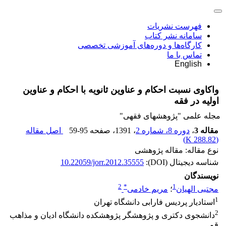
فهرست نشریات
سامانه نشر کتاب
کارگاه‌ها و دوره‌های آموزشی تخصصی
تماس با ما
English
واکاوی نسبت احکام و عناوین ثانویه با احکام و عناوین
اولیه در فقه
مجله علمی "پژوهشهای فقهی"
مقاله 3
،
دوره 8، شماره 2
، 1391
، صفحه
59-95
اصل مقاله
)
288.82 K
(
نوع مقاله: مقاله پژوهشی
شناسه دیجیتال (DOI):
10.22059/jorr.2012.35555
نویسندگان
2
*
1
مجتبی الهیان
؛
مریم خادمی
1
استادیار پردیس فارابی دانشگاه تهران
2
دانشجوی دکتری و پژوهشگر پژوهشکده دانشگاه ادیان و مذاهب
قم