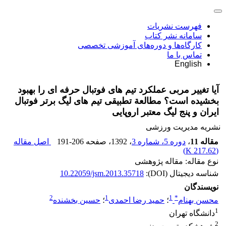
فهرست نشریات
سامانه نشر کتاب
کارگاه‌ها و دوره‌های آموزشی تخصصی
تماس با ما
English
آیا تغییر مربی عملکرد تیم های فوتبال حرفه ای را بهبود
بخشیده است؟ مطالعة تطبیقی تیم های لیگ برتر فوتبال
ایران و پنج لیگ معتبر اروپایی
نشریه مدیریت ورزشی
مقاله 11
،
دوره 5، شماره 3
، 1392
، صفحه
191-206
اصل مقاله
)
217.62 K
(
نوع مقاله: مقاله پژوهشی
شناسه دیجیتال (DOI):
10.22059/jsm.2013.35718
نویسندگان
2
1
1
*
محسن بهنام
؛
حمید رضا احمدی
؛
حسین بخشنده
1
دانشگاه تهران
2