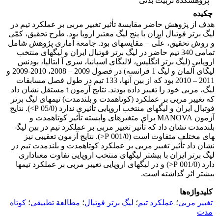
پژوهشکده تربیت بدنی
چکیده
هدف از پژوهش حاضر مقایسة تأثیر تغییر مربی بر عملکرد تیم در
لیگ برتر فوتبال ایران با پنج لیگ معتبر اروپا بود. طرح تحقیق، کمّی
و روش تحقیق، علّی – مقایسه­ای بود. جامعة آماری پژوهش شامل
تمامی 340 تیم حاضر در لیگ برتر فوتبال ایران و لیگ­های منتخب
اروپایی (لیگ برتر انگلیس، لالیگای اسپانیا، سری آ ایتالیا، بودنس
لیگای آلمان و لیگ 1 فرانسه) در فصول 2009 – 2008، 2010-2009 و
2011 – 2010 بود که از بین آنها، 133 تیم در طول فصل مسابقات
لیگ، مربی خود را تغییر داده بودند. نتایج آزمون t مستقل نشان داد
که تغییر مربی بر عملکرد (کوتاه­مدت و بلندمدت) تیم­های لیگ برتر
فوتبال ایران و لیگ­های منتخب اروپایی تأثیری ندارد (05/0 P>). نتایج
آزمون MANOVA برای متغیرهای وابسته تأثیر کوتاه­مدت و
بلندمدت نشان داد که تأثیر تغییر مربی بر عملکرد تیم در بین لیگ­
های مختلف متفاوت است (001/0 P<). نتایج آزمون تعقیبی نیز
نشان داد تأثیر تغییر مربی بر عملکرد کوتاه­مدت و بلندمدت تیم در
لیگ برتر ایران با بیشتر لیگ­های منتخب اروپایی تفاوت معناداری
دارد (001/0 P<) و در لیگ­های اروپایی تغییر مربی بر عملکرد تیم­ها
بیشتر اثر گذاشته است.
کلیدواژه‌ها
تغییر مربی
؛
عملکرد تیم
؛
لیگ برتر فوتبال
؛
مطالعة تطبیقی
؛
کوتاه
مدت