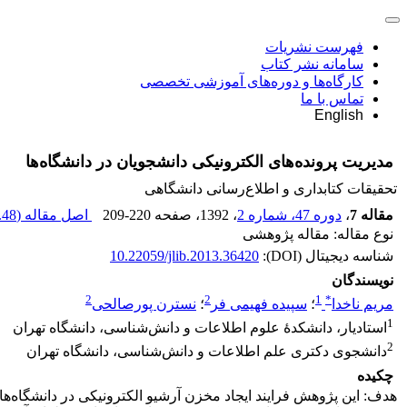
فهرست نشریات
سامانه نشر کتاب
کارگاه‌ها و دوره‌های آموزشی تخصصی
تماس با ما
English
مدیریت پرونده‌های الکترونیکی دانشجویان در دانشگاه‌ها
تحقیقات کتابداری و اطلاع‌رسانی دانشگاهی
مقاله 7
،
دوره 47، شماره 2
، 1392
، صفحه
209-220
اصل مقاله (
48 K
نوع مقاله: مقاله پژوهشی
شناسه دیجیتال (DOI):
10.22059/jlib.2013.36420
نویسندگان
2
2
1
*
مریم ناخدا
؛
سپیده فهیمی فر
؛
نسترن پورصالحی
1
استادیار، دانشکدۀ علوم اطلاعات و دانش‌شناسی، دانشگاه تهران
2
دانشجوی دکتری علم اطلاعات و دانش‌شناسی، دانشگاه تهران
چکیده
هدف: این پژوهش فرایند ایجاد مخزن آرشیو الکترونیکی در دانشگاه‌ه