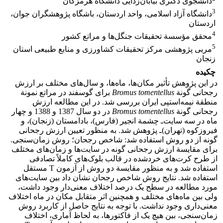
دانشجوی دکتری بیابان‌زدایی دانشگاه هرمزگان
3
دانشگاه آزاد اسلامی، واحد اردستان، باشگاه پژوهشگران جوان،
اردستان
4
محقق مؤسسة تحقیقات جنگل‌ها و مراتع کشور
5
مربی پژوهشی مرکز تحقیقات کشاورزی و منابع طبیعی استان
زنجان
چکیده
در این پژوهش تأثیر مکان‌ها، ماه‌ها، و سال‌های مختلف بر ارزش
رجحانی گونة
tomentellus
Bromus
برای گوسفند در مراتع نمونة
منطقة نیمه‌استپی ایران بررسی شد. در این مطالعه ارزش
رجحانی گونة
tomentellus
Bromus
در دو سال‌ 1387 و 1388‌ و چهار
ماه در سه سایت‌ـ چشمة انجیر (فارس)، بادامستان (زنجان)، و
فیروزکوه (تهران)‌ـ پژوهش شد. به منظور تعیین ارزش رجحانی
گونه از دو روش استفاده شد: شاخص رجحان؛ روش زمان‌سنجی.
برای مقایسة ارزش رجحانی گونه در سایت‌‌ها و زمان‌های مختلف
از طرح کرت‌های خردشده در قالب بلوک‌های کاملاً تصادفی
استفاده شد و به منظور مقایسة دو روش از آزمون T مستقل
استفاده شد. نتایج روش شاخص رجحان نشان داد بین سایت‌های
مورد مطالعه در سطح یک درصد اختلاف معنی‌دار وجود داشت،
ولی بین ماه‌های مختلف و همچنین اثر متقابل مکان در ماه اختلاف
معنی‌داری وجود نداشت. با توجه به نتایج حاصل از کاربرد روش
زمان‌سنجی، بین هیچ یک از فاکتور‌‌ها، به لحاظ آماری، اختلاف