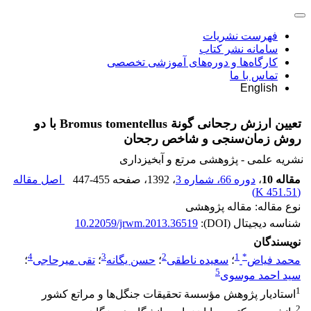
فهرست نشریات
سامانه نشر کتاب
کارگاه‌ها و دوره‌های آموزشی تخصصی
تماس با ما
English
تعیین ارزش رجحانی گونة Bromus tomentellus با دو
روش زمان‌سنجی و شاخص رجحان
نشریه علمی - پژوهشی مرتع و آبخیزداری
مقاله 10
،
دوره 66، شماره 3
، 1392
، صفحه
447-455
اصل مقاله
)
451.51 K
(
نوع مقاله: مقاله پژوهشی
شناسه دیجیتال (DOI):
10.22059/jrwm.2013.36519
نویسندگان
4
3
2
1
*
محمد فیاض
؛
سعیده ناطقی
؛
حسن یگانه
؛
تقی میرحاجی
؛
5
سید احمد موسوی
1
استادیار پژوهش مؤسسة تحقیقات جنگل‌ها و مراتع کشور
2