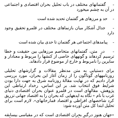
- گفتمان­های مختلف در باب تحلیل بحران اقتصادی و اجتماعی
در آن به چشم می­خورد
- حد و مرزهای هر گفتمان تحدید شده ­است
- جدال آشکار میان بازنماهای مختلف در قلمرو تحقیق وجود
دارد
- پیامدهای اجتماعی هر گفتمان تا حدی بیان شده است
- در متن، گفتمان­های متخاصم مرزهایی بین حقیقت و خطا
ترسیم کرده­اند و گونه­های خاصی از کنش­ها را مربوط و معنا­دار و
سایرین را نامربوط و خارج از موضوع قرار داده­اند.
برای دستیابی به متن مدنظر مقالات و گزارش­های تحلیلی
روزنامه­های گوناگون را از زمان آغاز این بحران، مورد بررسی
قرار دادیم که در نهایت مقالۀ روزنامه شرق به جهت دارا بودن
شرایط فوق انتخاب شد. بر این اساس، رخداد ارتباطی این
پژوهش، مقاله­ای است در قلمرو عنوان بحران اقتصادی دنیای
غرب با نام « نگاه به ایده­هایی که بحران را به اقتصاد جهانی تزریق
کرد شاخص­های افراطی و اقتصاد قمارخانه­ای». لازم است برای
تحلیل ابتدا کل متن آورده شود:
«جهان هنوز درگیر بحران اقتصادی است که در مقیاسی بی­سابقه