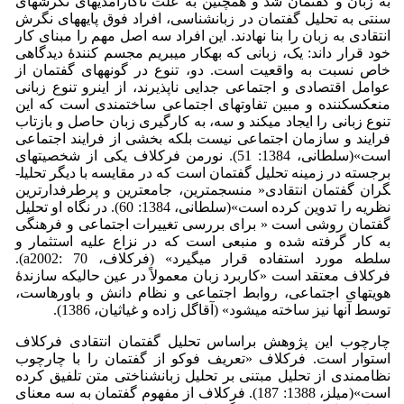
به زبان و گفتمان شد و همچنین به علت ناکارآمدی­های نگرش­های
سنتی به تحلیل گفتمان در زبان­شناسی، افراد فوق پایه­های نگرش
انتقادی به زبان را بنا نهادند. این افراد سه اصل مهم را مبنای کار
خود قرار داند: یک، زبانی که به­کار می­بریم مجسم کنندۀ دیدگاهی
خاص نسبت به واقعیت است. دو، تنوع در گونه­های گفتمان از
عوامل اقتصادی و اجتماعی جدایی ناپذیرند، از این­رو تنوع زبانی
منعکس­کننده و مبین تفاوت­های اجتماعی ساختمندی است که این
تنوع زبانی را ایجاد می­کند و سه، به کارگیری زبان حاصل و بازتاب
فرایند و سازمان اجتماعی نیست بلکه بخشی از فرایند اجتماعی
است»(سلطانی، 1384: 51). نورمن فرکلاف یکی از شخصیت­های
برجسته در زمینه تحلیل گفتمان است که در مقایسه با دیگر تحلیل­
گران گفتمان انتقادی« منسجم­ترین، جامع­ترین و پرطرفدار­ترین
نظریه را تدوین کرده است»(سلطانی، 1384: 60). در نگاه او تحلیل
گفتمان روشی است « برای بررسی تغییرات اجتماعی و فرهنگی
به کار گرفته شده و منبعی است که در نزاع علیه استثمار و
سلطه مورد استفاده قرار می‏گیرد» (فرکلاف، a2002: 70).
فرکلاف معتقد است «کاربرد زبان معمولاً در عین حالی­که سازندۀ
هویت­های اجتماعی، روابط اجتماعی و نظام دانش و باورهاست،
توسط آنها نیز ساخته می‏شود» (آقاگل زاده و غیاثیان، 1386).
چارچوب این پژوهش براساس تحلیل گفتمان انتقادی فرکلاف
استوار است. فرکلاف «تعریف فوکو از گفتمان را با چارچوب
نظام­مندی از تحلیل مبتنی بر تحلیل زبان­شناختی متن تلفیق کرده
است»(میلز، 1388: 187). فرکلاف از مفهوم گفتمان به سه معنای