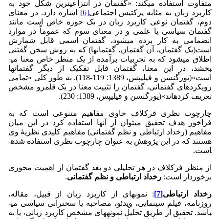
متفاوت استفاده می­کند: «گفتمان در انتزاعی­ترین شکل خود به
کاربرد زبان به مثابه پرکتیس اجتماعی
[6]
اشاره دارد. در معنای
دوم، گفتمان نوعی کاربرد زبان در یک حوزه خاص است مانند
گفتمان سیاسی یا علمی و در معنای سوم که عموماً در موارد
انضمامی به کار برده می­شود، گفتمان اسمی قابل شمارش
است(یک گفتمان، آن گفتمان، گفتمان­ها) که به روش سخن گفتنی
اطلاق می­شود که به تجربیات برآمده از یک منظر خاص معنا می­
بخشد، در این معنا، گفتمان قابل تفکیک از دیگر گفتمان­ها
است»(یورگنسن و فیلیپس، 1389: 119-118). به طور کلی «تمامی
رویکردهای گفتمانی، گفتمان را تثبیت معنا در یک قلمرو مشخص
تعریف کرده­اند»(یورگنسن و فیلیپس، 1389: 230).
چارچوب نظری فرکلاف حاوی مفاهیم متنوعی است که به
فراخور هدف تحقیق می­توان از آنها استفاده کرد در این میان
مفاهیم (رخداد ارتباطی و نظم گفتمانی) مفاهیم کلیدی نظریۀ وی
هستند که در این پژوهش به عنوان چارچوب نظری استفاده شده­
است.
از منظر فرکلاف در هر تحلیلی دو بعد گفتمان از اهمیت محوری
برخوردار است:
رخداد ارتباطی و نظم گفتمانی
.
رخداد ارتباطی
[7]
: نمونه­ای از کاربرد زبان از قبیل، مقاله،
روزنامه، فیلم سینمایی، ویدئو، مصاحبه یا سخنرانی سیاسی می­
باشد. تحقیق از طریق تحلیل نمونه­های مشخص کاربرد زبانی، یا به