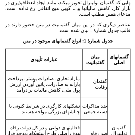
هایی که گفتمان نولیبرال تجویز می­کند، مانند ایجاد انعطاف­پذیری در
بازار کار، کاهش مالیات­ها و.... گویی هیچ اتفاقی رخ نداده است،
مدعای همین مطلب است.
عناصر دیگری که در این میان گفتمانیت در متن حضور دارند در
قالب جدول شمارۀ 1 بیان شده است.
جدول شمارۀ 1: انواع گفتمان­های موجود در متن
گفتمان­های
میان
عبارات تأییدی
اصلی
گفتمانیت
مازاد تجاری، صادرات بیشتر، پرداخت
گفتمان
یارانه به صادرات، پائین آوردن ارزش
رقابت
پول ملی، کاهش مالیات بر درآمد
ضد مذاکرات
تشکل­های کارگری در شرایط کنونی با
دسته جمعی
چالش­های بزرگی مواجه هستند.
گفتمان
فعالیت­های دولتی و در کل دولت رفاه
نولیبرال
ضد رفاه
هدف اصلی طرح استحکام بودجه قرار