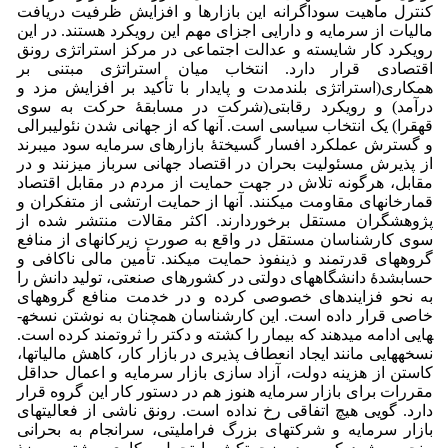
کنترل ماهیت سوداگرانه این بازارها و افزایش ظرفیت دریافت
مالیات از سرمایه و دارایی اجزای مهم این رویکرد هستند. در این
رویکرد کار شایسته و عدالت اجتماعی در مرکز استراتژی رونق
اقتصادی قرار دارد. انتخاب میان استراتژی مبتنی بر
همکاری(استراتژی بلندمدت و پایدار با تأکید بر افزایش مزد و
درآمد) و رویکرد رقابتی(شرکت در مسابقۀ حرکت به سوی
قهقرا) یک انتخاب سیاسی است. آنها که از جهانی شدن نئولیبرالی
و گسترش عملکرد افسار گسیختۀ بازارهای سرمایه سود می­برند
از پذیرش مسئولیت بحران در اقتصاد جهانی سرباز می­زنند و در
مقابل، هرگونه تلاش در جهت حمایت از مردم در مقابل اقتصاد
قمارخانه­ای مقاومت می­کنند. آنها از حمایت ارتشی از متفکران و
پژوهشگران مستقل برخوردارند. اکثر مقالات منتشر شده از
سوی کارشناسان مستقل در واقع به صورت زیرکانه­ای از منافع
گروه­های قدرتمند و ذی­نفوذ حمایت می­کند. تأمین مالی ناکافی و
حساب­شدۀ دانشگاه­های دولتی در کشورهای صنعتی، تولید دانش را
به نحو فزاینده­ای خصوصی کرده و در خدمت منافع گروه­های
خاصی قرار داده است. این کارشناسان همچنان به نوشتن نسخه­
هایی ادامه می­دهند که بیمار را کشته و دکتر را ثروتمند کرده است.
نسخه­هایی مانند ایجاد انعطاف پذیری در بازار کار، کاهش مالیات­ها،
کاستن از هزینه دولت، آزاد سازی بازار سرمایه و اعمال حداقل
مقررات برای بازار سرمایه هنوز هم در دستور کار این گروه قرار
دارد. گویی هیچ اتفاقی رخ نداده است. رونق ناشی از فعالیت­های
بازار سرمایه و شرکت­های بزرگ فراملیتی، سرانجام به بحرانی