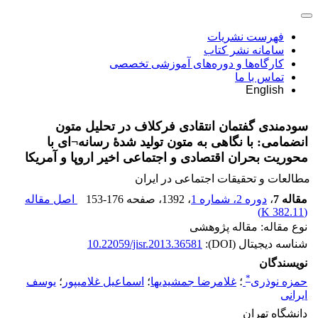
فهرست نشریات
سامانه نشر کتاب
کارگاه‌ها و دوره‌های آموزشی تخصصی
تماس با ما
English
سودمندی گفتمان انتقادی فرکلاف در تحلیل متون
انضمامی: با نگاهی به متون تولید شدۀ رسانه¬ای با
محوریت بحران اقتصادی و اجتماعی اخیر اروپا و آمریکا
مطالعات و تحقیقات اجتماعی در ایران
مقاله 7
،
دوره 2، شماره 1
، 1392
، صفحه
153-176
اصل مقاله
)
382.11 K
(
نوع مقاله: مقاله پژوهشی
شناسه دیجیتال (DOI):
10.22059/jisr.2013.36581
نویسندگان
*
حمزه نوذری
؛
غلامرضا جمشیدیها
؛
اسماعیل غلامیپور
؛
یوسف
ایرانی
دانشگاه تهران