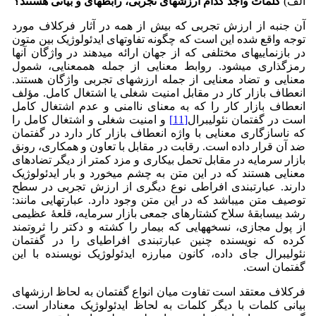
الف)
کلمات واجد کدام ارزش­های تجربی، رابطه­ای و بیانی هستند؟
آن جنبه از ارزش تجربی که بیش از همه در آثار فرکلاف مورد
توجه واقع شده این است که چگونه تفاوت­های ایدئولوژیک بین متون
در بازنمایی­های مختلفی که از جهان ارائه می­دهند در واژگان آنها
رمزگذاری می­شود. روابط معنایی از جمله هم­معنایی، شمول
معنایی و تضاد معنایی از جمله ارزش­های تجربی واژگان هستند.
انعطاف بازار کار در مقابل امنیت شغلی یا اشتغال کامل. مؤلف
انعطاف بازار کار را که به معنای ناامنی و عدم اشتغال کامل
است در گفتمان نئولیبرال
[11]
و امنیت شغلی و اشتغال کامل را
که ناسازگاری معنایی با واژه انعطاف بازار کار دارد در گفتمان
ضد آن قرار داده است. رقابت در مقابل با تعاون و همکاری، رونق
بازار سرمایه در مقابل تحمل بیکاری و مزد کمتر از دیگر تضادهای
معنایی هستند که در این متن به چشم می‏خورد و بار ایدئولوژیک
دارند. عبارت­بندی افراطی نوع دیگری از ارزش تجربی در سطح
توصیف متن می­باشد که در این متن وجود دارد. عبارت­هایی مانند:
رشد بی­سابقۀ سلاح کشتارهای جمعی بازار سرمایه، قلعۀ عظیمی
از پول مجازی، نسخه­هایی که بیمار را کشته و دکتر را ثروتمند
کرده که نویسنده چنین عبارت­بندی افراطی­ای را در گفتمان
نئولیبرال جای داده، کانون مبارزه ایدئولوژیک نویسنده با این
گفتمان است.
فرکلاف معتقد است تفاوت میان انواع گفتمان به لحاظ ارزش­های
بیانی کلمات با دیگر کلمات به لحاظ ایدئولوژیک معنادار است.