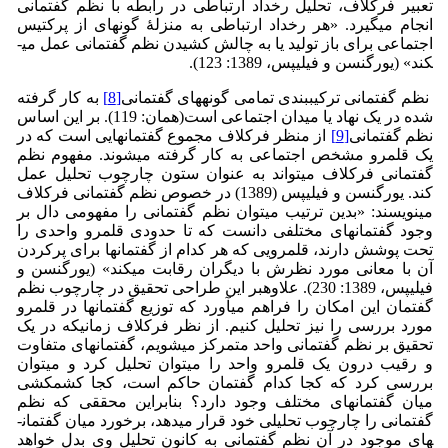
تعبیر فرکلاف، تحلیل رخداد ارتباطی در رابطه با نظم گفتمانی
انجام می­گیرد. «هر رخداد ارتباطی به منزلۀ گونه­ای از پرکتیس
اجتماعی برای باز تولید یا به چالش کشیدن نظم گفتمانی عمل می­
کند» (یورگنسن و فیلیپس، 1389: 123).
نظم گفتمانی ترکیب­بندی تمامی گونه­های گفتمانی
[8]
به کار گرفته
شده در یک نهاد یا میدان اجتماعی است(همان: 119). بر این اساس
نظم گفتمانی
[9]
از منظر فرکلاف مجموع گفتمان­هایی است که در
یک قلمرو مشخص اجتماعی به کار گرفته می­شوند. مفهوم نظم
گفتمانی فرکلاف می­تواند به عنوان ستون چارچوب تحلیل عمل
کند. یورگنسن و فیلیپس (1389) در خصوص نظم گفتمانی فرکلاف
می­نویسند: «بدین ترتیب می­توان نظم گفتمانی را مفهومی دال بر
وجود گفتمان­های مختلفی دانست که تا حدودی قلمرو واحدی را
تحت پوشش دارند، قلمرویی که هر کدام از گفتمان­ها برای پرکردن
آن با معانی مورد نظرش با دیگران رقابت می­کند» (یورگنسن و
فیلیپس، 1389: 230). علاوه­بر این طراحی تحقیق در چارچوب نظم
گفتمان این امکان را فراهم می­آورد که توزیع گفتمان­ها در قلمرو
مورد بررسی را نیز تحلیل کنیم. از نظر فرکلاف زمانی­که در یک
تحقیق بر نظم گفتمانی واحد متمرکز می­شویم، گفتمان­های متفاوت
و رقیب درون یک قلمرو واحد را می­توان تحلیل کرد و می­توان
بررسی کرد که کجا کدام گفتمان حاکم است، کجا کشمکشی
میان گفتمان­های مختلف وجود دارد؟ بنابراین محققی که نظم
گفتمانی را چارچوب تحلیلی خود قرار می­دهد، برخورد میان گفتمان­
های موجود در آن نظم گفتمانی به کانون تحلیل وی بدل خواهد