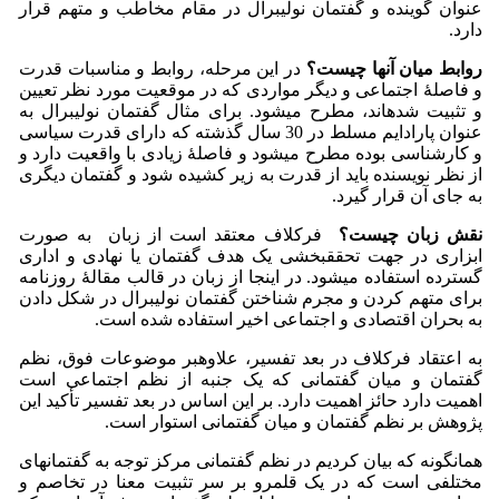
عنوان گوینده و گفتمان نولیبرال در مقام مخاطب و متهم قرار
دارد.
روابط میان آنها چیست؟
در این مرحله، روابط و مناسبات قدرت
و فاصلۀ اجتماعی و دیگر مواردی که در موقعیت مورد نظر تعیین
و تثبیت شده­اند، مطرح می­شود. برای مثال گفتمان نولیبرال به
عنوان پارادایم مسلط در 30 سال گذشته که دارای قدرت سیاسی
و کارشناسی بوده مطرح می­شود و فاصلۀ زیادی با واقعیت دارد و
از نظر نویسنده باید از قدرت به زیر کشیده شود و گفتمان دیگری
به جای آن قرار گیرد.
نقش زبان چیست؟
فرکلاف معتقد است از زبان به صورت
ابزاری در جهت تحقق­بخشی یک هدف گفتمان یا نهادی و اداری
گسترده استفاده می­شود. در این­جا از زبان در قالب مقالۀ روزنامه
برای متهم کردن و مجرم شناختن گفتمان نولیبرال در شکل دادن
به بحران اقتصادی و اجتماعی اخیر استفاده شده است.
به اعتقاد فرکلاف در بعد تفسیر، علاوه­بر موضوعات فوق، نظم
گفتمان و میان گفتمانی که یک جنبه از نظم اجتماعی است
اهمیت دارد حائز اهمیت دارد. بر این اساس در بعد تفسیر تأکید این
پژوهش بر نظم گفتمان و میان گفتمانی استوار است.
همان­گونه که بیان کردیم در نظم گفتمانی مرکز توجه به گفتمان­های
مختلفی است که در یک قلمرو بر سر تثبیت معنا در تخاصم و