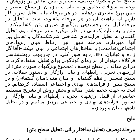
سطح انجام می­شود: توصیف، تفسیر و تبیین. ما در این پژوهش با
توجه به سؤالات تحقیق و به تناسب نیازمان از سطح تفسیر و
تبیین بهرۀ بیشتری برده­ایم. در هر مرحله ما با تحلیل سر و کار
داریم اما ماهیت آن در هر مرحله متفاوت است « تحلیل در
مرحله اول، به برچسپ­دهی ویژگی­های صوری متن اکتفا می­کند و
متن را به مثابه یک شی در نظر می­گیرد و در مرحله دوم، تحلیل
گفتمان به تحلیل فرایندهای شناختی شرکت­کنندگان و تعامل بین
آنها می­پردازد. مرحله تبیین نیز ارتباط میان رویدادهای
اجتماعی(تعاملات) با ساختارهای اجتماعی را بیان می­کند»(آقا گل
زاده و غیاثیان، 1386). به طور کلی، در چارچوب روش­شناسی
فرکلاف می­توان از ابزارهای گوناگونی برای تحلیل استفاده کرد. ما
در این مقاله در سطح توصیف (مجموع ویژگی­های صوری متن) از:
ارزش­های تجربی، رابطه­ای و بیانی واژگان و دستور جملات، در
سطح تفسیر از نظم گفتمانی و میان متنی(میان گفتمانی) و در
سطح تبیین از فرایندهای نهادی و اجتماعی استفاده کرده­ایم. در
اینجا به جهت حجیم شدن مقاله و بخش روش از تشریح مستقیم
عناصری از قبیل ارزش­های تجربی، رابطه­ای و بیانی واژگان و
دستور، فرایندهای نهادی و اجتماعی پرهیز می­کنیم و در تحلیل
داده­ها به آن می­پردازیم.
نتایج
مرحلۀ توصیف (تحلیل ساختار زبانی- تحلیل سطح متن)