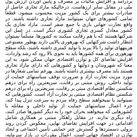
بردرآمد و افزایش مالیات بر مصرف و پایین آوردن ارزش پول
ملی در مقابل سایر ارزهاست. در­حالی­که مازاد تجاری حاصل از
صادرات بیشتر برای یک کشور مزیت محسوب می­شود، قطعاً
تمامی کشورهای جهان نمی­توانند مازاد تجاری داشته باشند. در
واقع تجارت جهانی بازی با جمع صفر است. مازاد تجاری یک
کشور معادل کسری تجاری کشوری دیگر است. در عمل این
شرکت­ها هستند که با هم رقابت می­کنند نه کشورها. مسلماً نمی­توان
انتظار داشت شرکت­هایی که بهره­وری بالایی دارند به­طور مصنوعی
هزینه­های تولید را بالا ببرند یا تولید کمتری داشته باشند، بلکه سطح
بهره­وری برای همه کشورها باید به نحوی بالا رود که رشد واردات،
افزایش تقاضای کل و توازن اقتصادی جهان ممکن شود. به این
معنا که شهروندان و دولت­ها و کشورهایی که دارای مازاد تجاری
هستند باید مصرف بیشتری داشته باشند. به­رغم تمامی شعارها در
مورد مزیت تجارت آزاد و ضرورت توقف سیاست­های حمایت از
تولید داخلی، روش مبتنی بر رقابت، سریع­ترین راه برای درهم
شکستن نظام اقتصادی مبتی بر رقابت، سریع­ترین راه برای درهم
شکستن نظام اقتصادی مبتنی بر تجارت آزاد است. کشورهایی که
نمی­توانند یا نمی­خواهند سطح رفاه مردم به سرعت تنزل پیدا کند،
جزء اعمال سیاست­های حمایت از تولید داخلی و مقابله با
کشورهایی که می­خواهند بحران خود را به دیگر کشورها صادر کنند،
راه دیگری ندارند. در مقابل راهکار مبتنی بر همکاری شامل
اقداماتی در جهت افزایش تقاضای نهایی، معکوس کردن روند
نزولی دسمتزدها و گسترش چتر حمایتی تأمین اجتماعی و ایجاد
توازن در اقتصاد جهانی است. اعمال مقررات در بازار سرمایه،