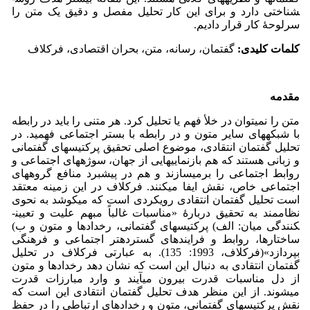
شناختی دارد و برای این کار تحلیل مفصل و دقیق یک متن را
سرلوحۀ کار قرار دادیم.
کلمات کلیدی:
گفتمان، رسانه، متن، بحران اقتصادی، فرکلاف
مقدمه
متن را نمی­توان در خلأ فهم یا تحلیل کرد. هر متنی را باید در رابطه
با شبکه­های سایر متون و در رابطه با بستر اجتماعی فهمید. در
تحلیل گفتمان انتقادی، موضوع اصلی تحقیق پرکتیس­های گفتمانی
و زبانی هستند که هم بازنمایی­هایی از جهان، سوژه­های اجتماعی و
روابط اجتماعی را برمی­سازند و هم در پیشبرد منافع گروه­های
اجتماعی خاص، نقش ایفا می­کنند. فرکلاف در این زمینه معتقد
است تحلیل گفتمان انتقادی رویکردی است که می­کوشد به نحوی
نظام­مند به تحقیق دربارۀ «مناسبات غالباً مبهم علیت و تعیین­
کنندگی میان: الف) پرکتیس­های گفتمانی، رخدادها و متون و ب)
ساختارها، روابط و فرایندهای گسترده­تر اجتماعی و فرهنگی
بپردازد»(فرکلاف، 1993: 135). به عبارتی فرکلاف در تحلیل
گفتمان انتقادی به دنبال این است که نشان دهد رخدادها و متون
از دل مناسبات قدرت بیرون می­آیند و وارد مبارزات قدرت
می‏شوند. از این منظر هدف تحلیل گفتمان انتقادی این است که
نقش پرکتیس­های گفتمانی، متون و رخدادهای ارتباطی را در حفظ