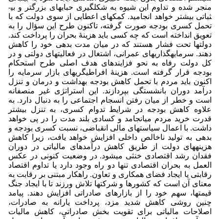
منجر شده و تداوم این شیوه به شکل­گیری حباب­های بزرگ­تر و بی­
ثباتی بیشتر خواهد انجامید. کمک­های اعطایی از سوی دولت که با
تحمل کسری بودجه صورت گرفته، تاکنون طرح این سؤال را به
تعویق انداخته است که چه کسی باید هزینۀ بحران را پرداخت کند.
دولت­ها تحت فشار هستند که در میان مدت بدهی خود را کاهش
دهند. سرمایه­گذاری­های عمرانی، اشتغال در فعالیت­های دولتی و در
کل دولت رفاه به نحو فزاینده­ای هدف اصلی طرح استحکام
بودجه قرار گرفته است. هزینۀ افراطی­گری­­های بازار سرمایه را
اکنون باید مردم با تحمل کاهش بودجه بهداشت و درمان و تنزل
درآمد دوران بانشستگی بپردازند. این استراتژی غیر منصفانه
است و خطر از میان رفتن انسجام اجتماعی را به دنبال دارد. به
علاوه کاهش بودجه در شرایط تدوام کسری، به تنزل بیشتر
قدرت خرید مردم می­انجامد و کسادی بلند مدت را در پی خواهد
داشت. با اعمال سیاست­های مالی انقباضی، نسبت کسری بودجه و
بدهی به تولید ناخالص داخلی افزایش خواهد یافت، زیرا کاهش
هزینه­های دولت از طریق کاهش­ درآمد­های مالیاتی در دوران
فقدان رشد اقتصادی خنثی می­شود. در وضعیت کنونی در عکس
العمل به بحران اقتصادی تنها دو راه وجود دارد یا تداوم اقتصاد
رقابتی یا ایجاد فضای همکاری و تعاون. راهکار مبتنی بر رقابت به
معنای آن است که کشورها و شرکت­ها تلاش ورزند تا با ایجاد جنگ
قیمت­ها، سهم خود را از بازارهای صادراتی افزایش دهند. پیامد
چنین روشی کاهش شدید مزد، پرداخت یارانه به صادرات،
اصلاحات مالیاتی برای تقویت بخش صادراتی، کاهش مالیات