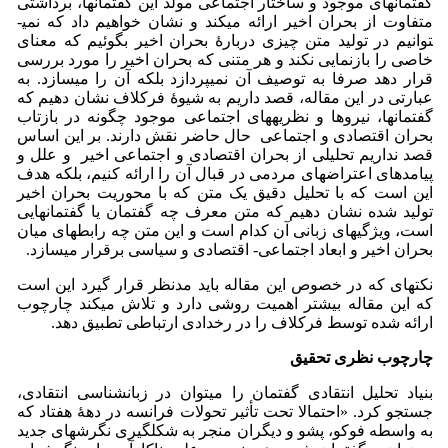
گفتمان­های موجود و ساختار اجتماعی مولد این گفتمان­ها، برداشتی
متفاوت از بحران اخیر ارائه می­کند و نشان خواهیم داد که نمی­
توانیم در تولید متن چیزی دربارۀ بحران اخیر بگوئیم که معنای
خاصی را بازنمایی نکند و هر متنی که بحران اخیر را مورد بررسی
قرار دهد صرفا به توصیف آن نمی‏پردازد بلکه آن را می­سازد. به
عبارتی در این مقاله، قصد داریم به شیوۀ فرکلاف نشان دهیم که
گفتمان­ها، نیروها و نظریه­های اجتماعی موجود چگونه در بازتاب
بحران اقتصادی و اجتماعی حال حاضر نقش دارند. بر این اساس
قصد نداریم تحلیلی از بحران اقتصادی و اجتماعی اخیر و علل و
پیامدهای اعتراض­های مردمی در قبال آن را ارائه کنیم، بلکه هدف
این است که با تحلیل دقیق یک متن که با محوریت بحران اخیر
تولید شده نشان دهیم که متن معرف چه گفتمان یا گفتمان­هایی
است، ویژگی­های زبانی آن کدام است و این متن چه رابطه­­ای میان
بحران اخیر و ابعاد اجتماعی- اقتصادی و سیاسی برقرار می­سازد.
نکته­ای که در خصوص این مقاله باید مدنظر قرار گیرد این است
که این مقاله بیشتر اهمیت روشی دارد و تلاش می­کند چارچوب
ارائه شده توسط فرکلاف را در رخدادی ارتباطی تطبیق دهد.
چارچوب نظری تحقیق
بنیاد تحلیل انتقادی گفتمان را می­توان در زبانشناسی انتقادی،
جستجو کرد. «احتمالا تحت تأثیر تحولات فرانسه در دهۀ هفتاد که
به واسطه فوکو، پشو و دیگران منجر به شکل­گیری نگرش­های جدید