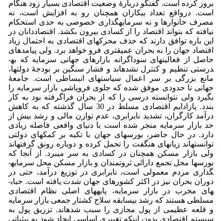
بروز کرده است. گفتگو دربارۀ وضعیت اقتصادی بسیار زود هنگام
است. درواقع تعداد بیکاران همچنان رو به افزایش است، نه
مصرف خانوارها و نه سرمایه­گذاری خصوصی به حدی استحکام
نیافته که بتواند اقتصاد را از کسادی بیرون بکشد. اقتصاددانان در
این باره توافق دارند که حذف محرک­های اقتصادی به احتمال زیاد
اقتصاد جهان را به بحران عمیق­تری فرو خواهد برد. ولی پیامدهای
حاصل از فعالیت­های سوداگرانه بازارهای جهانی سرمایه که به­
درستی تنظیم و کنترل نشده­اند و فشار سنگین بر بودجۀ دولت­ها،
مانع بزرگی بر سر اعمال سیاست­های انبساطی است. جامعۀ
جهانی تا حدودی موفق شده که جلوی فروپاشی بازار سرمایه را
بگیرد ولی نتوانسته درسی را که از بحران فراگرفته بود به کار
بندد. پارادایم اقتصادی مسلط در 30 سال گذشته که به کاهش
درآمد کارگران، تشدید نابرابری، عدم توازن مالی و رشد بیش از
حد بازار سرمایه منجر شده است با دنیای واقعی فاصله زیادی
دارد. در حال حاضر، بورس­های جهان با تکیه بر کمک­های دولتی
توانسته­اند زیان­های هنگفت را تحمل کرده و دوباره رونق گرفته­اند
ولی بازار مسکن همچنان در کسادی به سر می­برد. از آنجا که
بورس­ها محل تجمع دارائی ثروتمندان و بازار مسکن محل سرمایه­
گذاری مردم معمولی است، نابرابری در توزیع درآمد، حتی در
دوران بحران نیز در اکثر کشورهای جهان شدت یافته­ است. حباب­
های مخرب در بازار سرمایه، پایه­های اصلی نظام اقتصادی
مسلطی هستند که رشد بی­سابقه سلاح کشتار جمعی بازار سرمایه
و قلعه عظیمی از پول مجازی را سبب شده­اند. تزریق پول به
سیستم اقتصادی بدون اینکه تغییری اساسی ایجاد شود به بی­ثباتی