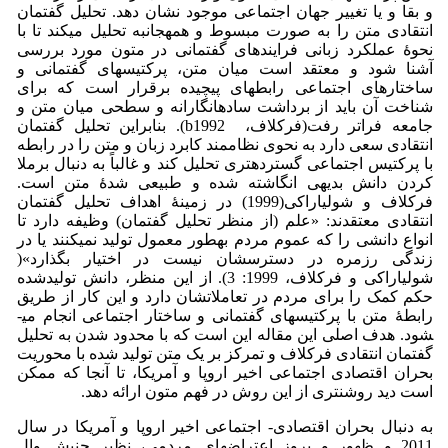
و بقا و یا تغییر جهان اجتماعی موجود نشان دهد. تحلیل گفتمان
انتقادی متن را به صورت مبسوط و همه­جانبه تحلیل می­کند تا با
نحوۀ عملکرد زبانی فرایندهای گفتمانی در متون مورد بررسی
آشنا شود و معتقد است میان متن، پرکتیس­های گفتمانی و
ساختارهای اجتماعی رابطه­ای پیچیده برقرار است که برای
شناخت آن باید از برداشت ساده‏انگارانه و سطحی میان متن و
جامعه فراتر رفت(فرکلاف، b1992). بنابراین تحلیل گفتمان
انتقادی سعی دارد به نحوی نظام­مند کابرد زبان و متن را در رابطه
با پرکتیس اجتماعی گسترده‏تری تحلیل کند و غالباً به دنبال برملا
کردن دانش بدیهی انگاشته شده و طبیعی شدۀ متن است.
فرکلاف و شولیاراکی(1999) در زمینۀ اهداف تحلیل گفتمان
انتقادی معتقدند: «علم (از منظر تحلیل گفتمان) وظیفه دارد تا
انواع دانشی را که عموم مردم به­طور معمول تولید نمی­کنند یا در
زندگی رزمره در دسترسشان نیست در اختیار بگذارد»(
شولیاراکی و فرکلاف، 1999: 3). از این منظر، دانش تولید­شده
حکم کمک را برای مردم در تعاملاتشان دارد و این کار از طریق
رابطۀ متن با پرکتیس­های گفتمانی و ساختار اجتماعی انجام می­
شود. هدف اصلی این مقاله این است که با محدود شدن به تحلیل
گفتمان انتقادی فرکلاف و تمرکز بر یک متن تولید شده با محوریت
بحران اقتصادی اجتماعی اخیر اروپا و آمریکا، تا آنجا که ممکن
است دید روشن­تری از این روش در فهم متون ارائه دهد.
به دنبال بحران اقتصادی- اجتماعی اخیر اروپا و آمریکا در سال
2011 و ظهور و بروز اعتراض­های مردمی، نظیر جنبش وال