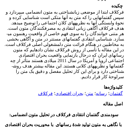
چکیده
فرکلاف ابتدا از موضعی زبان­شناختی به متون انضمامی می­پردازد و
سپس گفتمان­هایی را که متن به آنها متکی­ است شناسایی کرده و
نحوۀ وابستگی آنها به نظریه­های کلان اجتماعی را توضیح می­دهد.
هدف فرکلاف آگاهی زبانی انتقادی به مصرف­کنندگان متون است.
هر متنی خوانندگان را به سوی فهم خاصی از واقعیت رهنمون می­
سازد. شناسایی انتقادی گفتمان­های مستتر در متن و آگاهی بخشی
به مخاطبین در هنگام قرائت متن دل­مشغولی اصلی فرکلاف است.
در این مقاله با تأسی از روش فرکلاف نشان داده­ایم که متون
رسانه­ای ایران که درحال بازنمایی واقعیت بحران اقتصادی
اجتماعی اروپا و آمریکا در سال 2011 میلادی هستند متأثر از چه
گفتمان­ها و نظریه­های کلانی هستند. این مقاله بیشتر هدف روش­
شناختی دارد و برای این کار تحلیل مفصل و دقیق یک متن را
سرلوحۀ کار قرار دادیم.
کلیدواژه‌ها
گفتمان
؛
رسانه
؛
متن
؛
بحران اقتصادی
؛
فرکلاف
اصل مقاله
سودمندی گفتمان انتقادی فرکلاف در تحلیل متون انضمامی:
با نگاهی به متون تولید شدۀ رسانه­ای با محوریت بحران اقتصادی