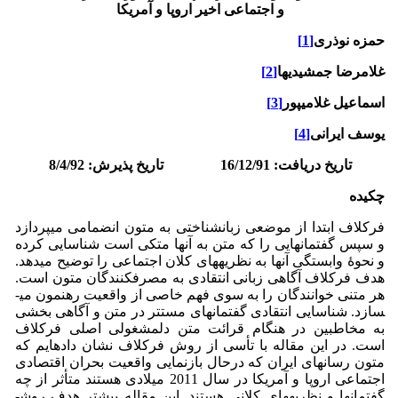
و اجتماعی اخیر اروپا و آمریکا
حمزه نوذری
[1]
غلامرضا جمشیدیها
[2]
اسماعیل غلامیپور
[3]
یوسف ایرانی
[4]
تاریخ دریافت: 16/12/91 تاریخ پذیرش: 8/4/92
چکیده
فرکلاف ابتدا از موضعی زبان­شناختی به متون انضمامی می­پردازد
و سپس گفتمان­هایی را که متن به آنها متکی­ است شناسایی کرده
و نحوۀ وابستگی آنها به نظریه­های کلان اجتماعی را توضیح می­دهد.
هدف فرکلاف آگاهی زبانی انتقادی به مصرف­کنندگان متون است.
هر متنی خوانندگان را به سوی فهم خاصی از واقعیت رهنمون می­
سازد. شناسایی انتقادی گفتمان­های مستتر در متن و آگاهی بخشی
به مخاطبین در هنگام قرائت متن دل­مشغولی اصلی فرکلاف
است. در این مقاله با تأسی از روش فرکلاف نشان داده­ایم که
متون رسانه­ای ایران که درحال بازنمایی واقعیت بحران اقتصادی
اجتماعی اروپا و آمریکا در سال 2011 میلادی هستند متأثر از چه
گفتمان­ها و نظریه­های کلانی هستند. این مقاله بیشتر هدف روش­