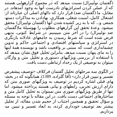
(گفتمان نولیبرال) نسبت می­دهد که در مجموع گزاره­هایی هستند
که از عملی کردن استراتژی­های نادرست آنها به وجود آمده­اند. در
مقابل، ما (گفتمان ضد) قرار دارد که دال­های اصلی آن عبارت­اند از:
اشتغال کامل، امنیت شغلی، همکاری، بهادادن به مذاکرات دسته­
جمعی و... که با به زیر کشیده شدن آنها (گفتمان نولیبرال) محقق
می­شود. وعدۀ تحقق این گزاره­های مطلوب را به­وسیلۀ ما(گفتمان
ضد نولیبرال) را در آخر متن می­بینیم. در شرایط کنونی، بدیهی
فرض شده است که شرط رسیدن به جامعه­ای عادلانه بازنگری
در استراتژی و سیاست­های اقتصادی و اجتماعی حاکم و تدوین
چشم­اندازی است که مبتنی بر واقعیت باشد و نویسنده همۀ اینها
را به مای پنهان نسبت می­دهد. بنابراین تحلیل فوق نشان می‏دهد که
با استفاده از بررسی ویژگی­های دستوری و تحلیل متن و واژگان
می­توان به توصیفی از یک رخداد ارتباطی دست یافت.
در الگوی سه مرحله­ای تحلیل گفتمان فرکلاف «توصیف پیش­فرض
تفسیر و تبیین قرار دارد» (آقا گل­زاده، 1389). همان­گونه که در بخش­
های قبلی اشاره کردیم در توصیف به ویژگی‏های صوری متن که
دارای ارزش تجربی، رابطه­ای و بیانی هستند پرداخته می­شود. اما
تنها از طریق ویژگی­های صوری متن نمی­توان به تحلیل کامل متن و
ساختارهای اجتماعی دست یافت. در این مقاله با توجه به مسئله
و سؤال تحقیق و همچنین اجتناب از حجیم شدن مقاله، از تحلیل
بیشتر بعد توصیف خودداری کرده، به ابعاد تفسیر و تبیین می­
پردازیم.