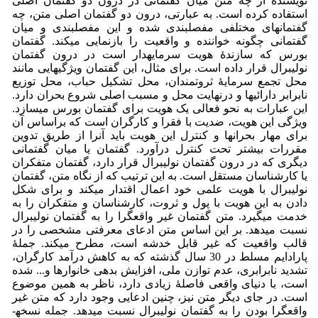
نویسنده از چه متن میان گفتمانی در درون دو گفتمان اصلی
استفاده کرده است. به عبارتی، درون دو گفتمان اصلی متن، چه
گفتمان­های مختلفی مفصل­بندی شده­ و این مفصل­بندی و میان
گفتمانی چگونه خواننده و واقعیت را بازنمایی می­کند. گفتمان
بورس که سازندۀ هویت سرمایه­دار است در درون گفتمان
نولیبرال قرار داده است. برای مثال، این گفتمان ویژگی­هایی مانند
محل تجمع سرمایۀ ثروتمندان، محل تشکیل حباب، محل توزیع
نابرابر دارائی­ها و در­نهایت محل و مسبب اصلی شروع بحران دارد.
این عبارات به نحو فعالی یک هویت برای گفتمان بورس می­سازد.
ویژگی این هویت، ضدیت با فقرا و کارگران است که براساس آن
برای مهار بحران­ها و کنترل این هویت باید آن­را از طریق تدوین
مقررات بیشتر تحت کنترل درآورد. گفتمان یا میان گفتمانی
دیگری که در درون گفتمان نولیبرال قرار دارد، گفتمان متفکران
یا کارشناسان مستقل است. به این ترتیب که از نگاه متن، گفتمان
نولیبرال با هویت علمی خود اعمال اقتدار می­کند و برای شکل
دادن به این هویت با پول و ثروت، کارشناسان و متفکران را به
خدمت می­گیرد. متن گفتمان غیر واقع­گرا را به گفتمان نولیبرال
نسبت می­دهد. بر این اساس متن ادعای معرفتی مشخصی را در
قالب واقعیت که غیر قابل خدشه است، مطرح می­کند. جملۀ
پارادایم مسلط در 30 سال گذشته که به کاهش درآمد کارگران،
تشدید نابرابری، عدم توازن ملی، افزایش بدهی خانوارها و... شده
است، با دنیای واقعی فاصلۀ زیادی دارد، ناظر به همین موضوع
است. در جای دیگر متن نیز، چنین ادعایی وجود دارد که متن غیر
واقع­گرا بودن را به گفتمان نولیبرال نسبت می­دهد. جمله نسخه­