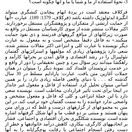
3- نحوۀ استفاده از ما و شما یا ما و آنها چگونه است؟
فرکلاف معتقد است در پردۀ ابهام پیچاندن کنش­گری می­تواند
انگیزۀ ایدئولوژیک داشته باشد (فرکلاف، 1379: 189). عبارت «آنها
از حمایت ارتشی از متفکران و پژوهشگران مستقل برخوردارند.
اکثر مقالات منتشر شده از سوی کارشناسان مستقل در واقع به
صورت زیرکانه­ای از منافع گروه­های قدرتمند و ذی نفوذ حمایت
می­کنند.» نه فاعل دقیقاً مشخص است و نه مفعول. به عبارت
دیگر نویسنده با عبارت کلی و انتزاعی اکثر مقالات منتشر شده،
سعی دارد پژوهش­های زیادی که مؤلفه­ها و استراتژی­های گفتمان
نئولیبرال را در رشد اقتصادی و فائق آمدن بر بحران­ها کارآمد و
راهگشا می­دانند زیر سؤال ببرد و چنین تحقیقاتی را دور از واقع و
در خدمت ثروتمندان قلمداد کند. نمونۀ دیگر را می­توان در همان
جملات آغازین متن یافت. عبارت: پارادایم مسلط در 30 سال
گذشته که . . . با دنیای واقعی فاصله زیادی دارد، را بر همین
اساس می­توان تحلیل کرد. استفاده از فاعل و مفعول غیر جاندار
در اینجا برای تحت تأثیر قراردادن مخاطب است. نویسنده سعی
دارد با این جملۀ انتزاعی و کلی که فاعل و مفعول مشخص و
واضحی ندارد خواننده را به سمت گفتمان خود ترغیب کند. در این
متن به مجموعه­ای از گزاره­های درست و غلط که در ورای متن
پنهان هستند و مبتنی بر دو قطب ما و آنها شکل گرفته­اند اشاره
شده است. نویسنده شکل­گیری بحران اقتصادی و اجتماعی، فشار
بر اتحادیه­های کارگری، بی­کاری، کاهش درآمد خانواده­ها و خطر از
دست رفتن انسجام اجتماعی با رقابت پوچ­گرایانه را به آنها