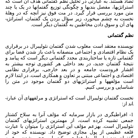
تضاد هستند. به عبارتی در تحلیل نظم گفتمانی هدف آن است که
استراتژی­ها، مفصل بندی­ها و چگونگی توزیع گفتمان­ها در یک یا چند
متن مورد بررسی قرار گیرد. در مت فوق نیز آنچه که در وهلۀ
نخست به چشم می­خورد، زیر سؤال بردن یک گفتمان، استراتژی­
های آن و سوق دادن مخاطبین به گفتمان دیگر است.
نظم گفتمانی
نویسنده معتقد است مغلوب شدن گفتمان نئولیبرال در برقراری
یک نظام اقتصادی و اجتماعی منصفانه باعث باز شدن فضا برای
گفتمانی تازه یا ساختاربندی مجدد گفتمانی دیگر است که پیامد و
نتیجۀ گفتمان جدید، در بعد داخلی هر کشوری توجه بیشتر به
اقشار فرودست جامعه و در بعد خارجی، برقراری نظامی
اقتصادی و اجتماعی مبتنی بر تعاون و همکاری است. در ابتدا لازم
است مؤلفه­ها و استراتژی­های دو گفتمان موجود در متن را
شناسایی و بررسی کنیم.
نخست گفتمان نولیبرال است که استراتژی و م­رلفه­های آن عبارت­
اند از:
1- افراطی­گری در بازار سرمایه که مؤلف آن­را به سلاح کشتار
جمعی تشبیه کرده است، از مهم­ترین استراتژی­های گفتمان
نئولیبرال است. به­زعم مؤلف این استراتژی را می­توان با عبارت
قلعه عظیمی از پول مجازی توضیح داد. نویسنده که خود از
گفتمان ضد نولیبرال طرفداری می‏کند، این حجیم شدن و فربه