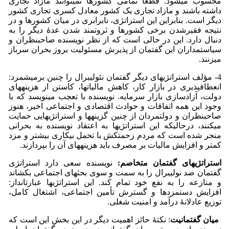
محسوب می­شود. قطعاً تمامی کشورها نمی­توانند مازاد تجاری
داشته باشند و مازاد تجاری یک کشور معادل کسری تجاری کشور
دیگر است. بنابراین این استراتژی، نابرابری در میان کشورها و در
نتیجه فقیرشدن برخی کشورها و ثروتمند شدن عدۀ دیگر را به
دنبال دارد. این در حالی است که از نظر نویسنده صاحبنظران و
سیاستمداران این گفتمان از پذیرش مسئولیت بروز بحران سرباز
می­زنند.
4- مؤلف استراتژی­های دیگر گفتمان نئولیبرال را چنین برمی­شمرد:
انعطاف­پذیری در بازار کار، کاهش مالیات­ها، کاستن از هزینه­های
دولت، آزادسازی بازار سرمایه. نویسنده با تعجب می­نویسد که با
وجود این همه اتفاقات و حوادث اقتصادی و اجتماعی اخیر، هنوز
صاحبنظران و دولتمردان از چنین گزینه­ها و استراتژی­هایی حمایت
می­کنند، در­حالی­که این استراتژی­ها به اعتقاد نویسنده به بحرانی
منجر شده است که مردم زحمتکش با تحمل بیکاری بیشتر و مزد
کمتر و افزایش مالیات بر مصرف باید هزینه­های آن را بپردازند.
استراتژی­های گفتمان متخاصم:
نویسنده سعی دارد استراتژی
گفتمان ضد نولیبرال را به سمت و سوی بحث­های اجتماعی بکشاند
و منازعه را به نفع خود تمام کند. این استراتژی­ها عبارت­انداز:
افزایش دستمزدها و گسترش تأمین اجتماعی، اشتغال کامل،
توزیع عادلانۀ درآمد و امنیت شغلی.
میان گفتمانیت
: نکتۀ حائز اهمیت دیگر در این بخش این است که