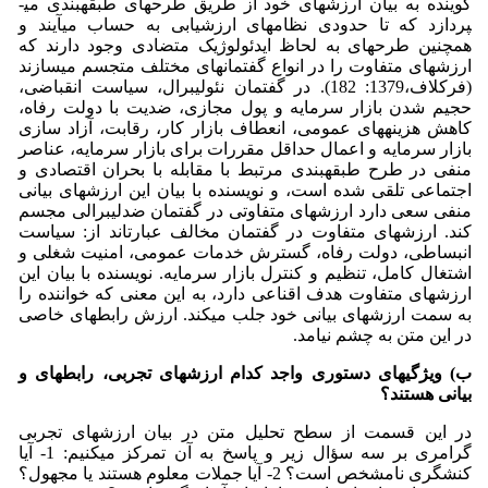
گوینده به بیان ارزش­های خود از طریق طرح­های طبقه­بندی می­
پردازد که تا حدودی نظام­های ارزشیابی به حساب می­آیند و
همچنین طرح­های به لحاظ ایدئولوژیک متضادی وجود دارند که
ارزش­های متفاوت را در انواع گفتمان­های مختلف متجسم می­سازند
(فرکلاف،1379: 182). در گفتمان نئولیبرال، سیاست انقباضی،
حجیم شدن بازار سرمایه و پول مجازی، ضدیت با دولت رفاه،
کاهش هزینه­های عمومی، انعطاف بازار کار، رقابت، آزاد سازی
بازار سرمایه و اعمال حداقل مقررات برای بازار سرمایه، عناصر
منفی در طرح طبقه­بندی مرتبط با مقابله با بحران اقتصادی و
اجتماعی تلقی شده است، و نویسنده با بیان این ارزش­های بیانی
منفی سعی دارد ارزش­های متفاوتی در گفتمان ضدلیبرالی مجسم
کند. ارزش­های متفاوت در گفتمان مخالف عبارت­اند از: سیاست
انبساطی، دولت رفاه، گسترش خدمات عمومی، امنیت شغلی و
اشتغال کامل، تنظیم و کنترل بازار سرمایه. نویسنده با بیان این
ارزش­های متفاوت هدف اقناعی دارد، به این معنی که خواننده را
به سمت ارزش­های بیانی خود جلب می­کند. ارزش رابطه­ای خاصی
در این متن به چشم نیامد.
ب) ویژگی­های دستوری واجد کدام ارزش­های تجربی، رابطه­ای و
بیانی هستند؟
در این قسمت از سطح تحلیل متن در بیان ارزش­های تجربی
گرامری بر سه سؤال زیر و پاسخ به آن تمرکز می­کنیم: 1- آیا
کنشگری نامشخص است؟ 2- آیا جملات معلوم هستند یا مجهول؟