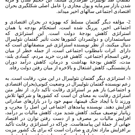
شدن بازار سرمایه و پول مجازی را عامل اصلی شکل­گیری بحران
اقتصادی اجتماعی سال­های اخیر می­داند.
2- مؤلفه دیگر گفتمان مسلط که به­ویژه در بحران اقتصادی و
اجتماعی اخیر، پررنگ شده است، استحکام بودجه یا همان
استراتژی کاهش بودجۀ دولت است. این استراتژی که
سیاستمداران و دولتمردان کشورها تحت تأثیر گفتمان نئولیبرال
دنبال می­کنند، از نظر نویسنده استراتژی غیر منصفانه­ای است که
دارای اثرات نامطلوب اجتماعی است، از جمله خطر از میان
رفتن انسجام اجتماعی، کاهش قدرت خرید مردم، کسادی بلند­
مدت، کاهش بودجۀ بهداشت و درمان، کاهش درآمد دوران
بازنشستگی، کاهش اشتغال و بالاخره از میان رفتن دولت رفاه.
3- استراتژی دیگر گفتمان نئولیبرال در این متن، رقابت است. به
زعم نویسنده گفتمان نئولیبرال در وضعیت کنونی(بحران اقتصادی
و اجتماعی) باز هم بر استراتژی رقابت تأکید دارد. از نظر متن
استراتژی رقابت به معنای آن است که کشورها و شرکت­ها تلاش
ورزند تا با ایجاد جنگ قیمت­ها، سهم خود را در بازارهای صادراتی
افزایش دهند. نویسنده پیامدهای اجتماعی این اصل را مخرب و
زیانبار توصیف می­کند. کاهش شدید مزد، کاهش مالیات بر درآمد،
افزایش مالیات بر مصرف و از دست رفتن توازن در اقتصاد
جهانی از جملۀ این پیامدهاست. چراکه در استراتژی رقابت تأکید
بر افزایش مازاد تجاری و صادرات است که برای یک کشور مزیت