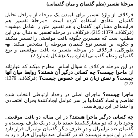
مرحلۀ تفسیر (نظم گفتمان و میان گفتمانی)
فرکلاف از واژۀ تفسیر برای نامیدن یک مرحله از مراحل تحلیل
گفتمان انتقادی استفاده کرده است. «مرحلۀ تفسیر هم
فرایندهای مشارکین گفتمان و هم تفسیر متن را شامل می‏شود»
(فرکلاف، 1379: 215). فرکلاف در مرحله تفسیر به دنبال بیان این
مطلب است که مفسرین چگونه بافت موقعیتی را تفسیر می­کنند
و چگونه این تفسیر نوع گفتمان مربوطه را مشخص می‏کند. به­
طور­کلی، فرکلاف در مرحله تفسیر به بافت موقعیتی و نوع
گفتمان و نظم گفتمانی اشاره می­کند(شکل شمارۀ 2).
در این مرحله فرکلاف 4 سؤال اساس مطرح می­کند که عبارت­اند
از:
ماجرا چیست؟ چه کسانی درگیر آن هستند؟ روابط میان آنها
چیست؟ و نقش زبان در این خصوص چیست؟
(فرکلاف، 1379:
222).
ماجرا چیست؟
ماجرای اصلی در رخداد ارتباطی انتخاب شده
تخاصم و تضاد گفتمان­ها بر سر عوامل ایجادکنندۀ بحران اقتصادی
و اجتماعی این روزهاست.
چه کسانی درگیر ماجرا هستند؟
در این مقاله دو بافت موقعیتی
وجود دارد که دو مشارکت­کنندۀ عمده دارد. در یک طرف نویسنده و
گفتمان ضد نولیبرال و در طرف دیگر گفتمان نولیبرال قرار دارد
که در این نمونه نویسنده که در گفتمان ضد نولیبرال قرار دارد به