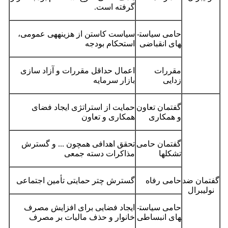
گرفته است.
حامی سیاست­
سیاست کاستن از هزینه­هی عمومی،
های انقباضی
استحکام بودجه
مقررات
اعمال حداقل مقررات و آزاد سازی
زدایی
بازار سرمایه
گفتمان تعاون
حمایت از استراتژی ایجاد فضای
و همکاری
همکاری و تعاون
گفتمان حامی
تحقق اهدافی همچون ... و گسترش
تشکلها
مذاکرات دسته جمعی
گفتمان ضد
حامی رفاه
گسترش چتر حمایتی تأمین اجتماعی
نولیبرال
حامی سیاست­
ایجاد فضایی برای افزایش مصرف
های انبساطی
خانوار و حذف مالیات بر مصرف