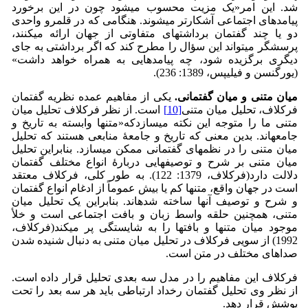
شد. این امر«یک مزیت محسوب می­شود چون در این برخورد
پیامدهای اجتماعی آشکارتر می­شوند. هنگامی که در قلمرو واحدی
دو یا چند گفتمان برداشت­های متفاوتی از جهان ارائه می­کنند،
پرسشگر می­تواند این سؤال را مطرح کند که اگر برداشتی به جای
دیگری برگزیده شود، چه پیامدهایی به همراه خواهد داشت»
(یورگنسن و فیلیپس، 1389: 236).
میان متنی و میان گفتمانی.
یکی از مفاهیم عمده نظریه گفتمان
فرکلاف، تحلیل میان متنی
[10]
است. از نظر فرکلاف تحلیل میان
متنی ما را متوجه این نکته می­­سازدکه«متن­ها وابسته به تاریخ و
جامعه­اند. بدین معنی که تاریخ و جامعۀ منابعی هستند که تحلیل
میان متنی را در نظم­های گفتمانی ممکن می­سازد. بنابراین تحلیل
میان متنی بر شرح و توصیف­هایی دربارۀ انواع مختلف گفتمان
دلالت دارد(فرکلاف، 1379: 122). به طور کلی، فرکلاف معتقد
است در جهان واقع، متن­ها کم یا بیش عموماً از ادغام انواع گفتمان
و شرح و توصیف آنها ساخته شده­اند. بنابراین یک تحلیل میان
متنی، همچنین حلقه واسط زبان و بافت اجتماعی است و خلأ
موجود میان متن­ها و بافت­ها را به شایستگی پر می­کند(فرکلاف،
1992) از سویی فرکلاف در تحلیل میان متنی به دنبال شنیده شدن
صداهای مختلف در متن است.
فرکلاف این مفاهیم را در مدل سه بعدی تحلیل قرار داده است.
از نظر وی تحلیل گفتمان رخداد ارتباطی باید هر سه بعد را تحت
پوشش قرار دهد.