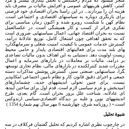
منجر می­شود که مردم زحمتکش با تحمل بیکاری بیشتر و مزذ
کمتر، کاهش هزینه­های عمومی و افزایش مالیات بر مصرف باید
هزینه آن را بپردازند... در این راستا بحران اقتصادی خود فرصتی
برای بازنگری دوباره به سیاست­های اقتصادی و اجتماعی است.
نظام کهن با شکست روبرو شده و اکنون زمان مناسبی برای
تفکری فراتر از کسب و کار همیشگی است. در عکس­العمل
نسبت به بحران اقتصاد جهانی، اعمال سیاست­هایی ضروری است
که به تحقق اهدافی چون اشتغال کامل، توزیع عادلانۀ درآمد،
گسترش خدمات عمومی با کیفیت، امنیت شغلی و سرمایه­گذاری­
های بلند مدت برای فعالیت­های اقتصادی پایدار و حامی محیط
زیست اولویت دهد. دستیابی به این اهداف بدون مالیات تصاعدی
بر درآمد، مالیات بر معاملات در بازارهای سرمایه و اعمال
مقررات شدید کنترل­کننده در بازارهای مالی، نظام تجاری توسعه­
گرا، سیاست­هایی صنعتی سبز، گسترش پوشش مذاکرات دسته
جمعی و اجرای دقیق قانون کار و نظام تأمین اجتماعی امکان­پذیر
نیست. برای چنین تحولی اندیشه­های جدید، چشم­انداز­های
امیدبخش و عزم سیاسی لازم است. قدم اول برای ساختن آینده­
ای عادلانه، شناخت علل بروز بحران است. گام بعدی، طرح
اندیشه­های نوین و غلبه بر دیدگاه اقتصادی-سیاسی ارتدوکس
است.» ( روزنامه شرق، چهارشنبه 6 مهر سال نهم شمارۀ 1354 )
شیوۀ تحلیل
در چارچوب نظری اشاره کردیم که تحلیل گفتمان فرکلاف در سه