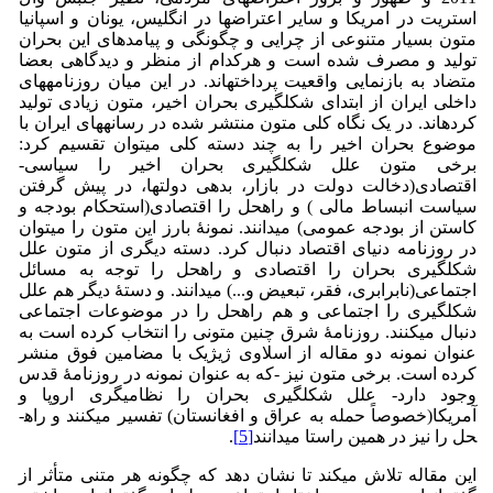
استریت در امریکا و سایر اعتراض­ها در انگلیس، یونان و اسپانیا
متون بسیار متنوعی از چرایی و چگونگی و پیامدهای این بحران
تولید و مصرف شده است و هرکدام از منظر و دیدگاهی بعضا
متضاد به بازنمایی واقعیت پرداخته­اند. در این میان روزنامه­های
داخلی ایران از ابتدای شکل­گیری بحران اخیر، متون زیادی تولید
کرده­اند. در یک نگاه کلی متون منتشر شده در رسانه­های ایران با
موضوع بحران اخیر را به چند دسته کلی می‏توان تقسیم کرد:
برخی متون علل شکل­گیری بحران اخیر را سیاسی-
اقتصادی(دخالت دولت در بازار، بدهی دولت­ها، در پیش گرفتن
سیاست انبساط مالی ) و راه­حل را اقتصادی(استحکام بودجه و
کاستن از بودجه عمومی) می­دانند. نمونۀ بارز این متون را می­توان
در روزنامه دنیای اقتصاد دنبال کرد. دسته دیگری از متون علل
شکل­گیری بحران را اقتصادی و راه­حل را توجه به مسائل
اجتماعی(نابرابری، فقر، تبعیض و...) می­دانند. و دستۀ دیگر هم علل
شکل­گیری را اجتماعی و هم راه­حل را در موضوعات اجتماعی
دنبال می­کنند. روزنامۀ شرق چنین متونی را انتخاب کرده است به
عنوان نمونه دو مقاله از اسلاوی ژیژیک با مضامین فوق منشر
کرده است. برخی متون نیز -که به عنوان نمونه در روزنامۀ قدس
وجود دارد- علل شکل­گیری بحران را نظامی­گری اروپا و
آمریکا(خصوصاً حمله به عراق و افغانستان) تفسیر می­کنند و راه­
حل را نیز در همین راستا می­دانند
[5]
.
این مقاله تلاش می­کند تا نشان دهد که چگونه هر متنی متأثر از