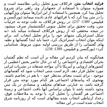
فرایند انتخاب متن
: فرکلاف پیرو تحلیل زبانی نظام­مند است و
همواره می­توان با استفاده از جعبه­ابزار وی راهی برای شروع
تحلیل پیدا کرد. همچنین با استفاده از این ابزارها می­توان ویژگی­هایی
را در متن پیدا کرد که با قرائت­های عادی نادیده می­مانند (یورگنسن و
فیلیپس، 1389: 237). در روش فرکلاف به علت توجه به جزئیات
متن، وقت تحقیق برای تحلیل متونی انگشت­شمار صرف می­شود.
در نتیجه محققی که از روش فرکلاف استفاده می­کند باید «به
شکل استراتژیکی متن­های خود را برای تحلیل انتخاب کند. برای
اینکه بتوان انتخاب استراتژیک کرد، حتماً باید ابتدا گفتمان­ها و نظم­
های گفتمانی را از طریق بررسی اولیه متون مربوط، شناسایی
کرد» (یورگنسن و فیلیپس، 1389: 238).
همان­گونه که بیان کردیم این مقاله بر آن است که نظم گفتمان
بحران اقتصادی و اجتماعی را که در حال حاضر بخش اعظمی از
کشورهای اروپایی و آمریکا با آن مواجه شده­اند در نشریات ایرانی
مورد تحلیل قرار دهد، لازم است متنی انتخاب شود که گفتمان­های
موجود - برای تثبیت معنای مدنظر خود – با هم در تخاصم باشند،
به­نحوی که پیامدهای اجتماعی هر کدام مورد توجه متن قرار
گرفته باشد. به عبارتی صداهای محتلف و متضادی در یک متن
وجود داشته باشد تا بتوان براساس آنها بافت اجتماعی و زمینۀ
اجتماعی هر گفتمان را تحلیل کرد. با توجه به ملاحظات فوق،
رخداد ارتباطی انتخاب شده مقاله­ای است که از روزنامه شرق
انتخاب شده است در این مقاله: