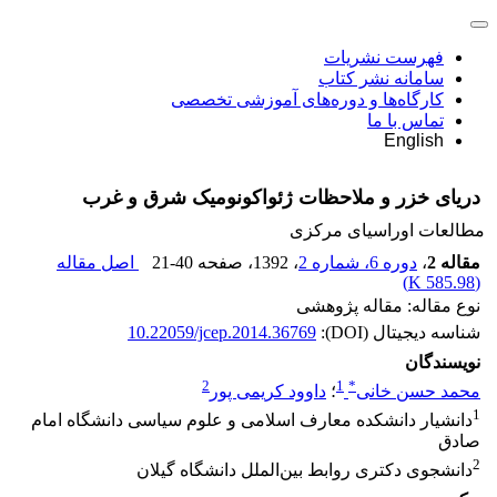
فهرست نشریات
سامانه نشر کتاب
کارگاه‌ها و دوره‌های آموزشی تخصصی
تماس با ما
English
دریای خزر و ملاحظات ژئواکونومیک شرق و غرب
مطالعات اوراسیای مرکزی
مقاله 2
،
دوره 6، شماره 2
، 1392
، صفحه
21-40
اصل مقاله
)
585.98 K
(
نوع مقاله: مقاله پژوهشی
شناسه دیجیتال (DOI):
10.22059/jcep.2014.36769
نویسندگان
2
1
*
محمد حسن خانی
؛
داوود کریمی پور
1
دانشیار دانشکده معارف اسلامی و علوم سیاسی دانشگاه امام
صادق
2
دانشجوی دکتری روابط بین‌الملل دانشگاه گیلان