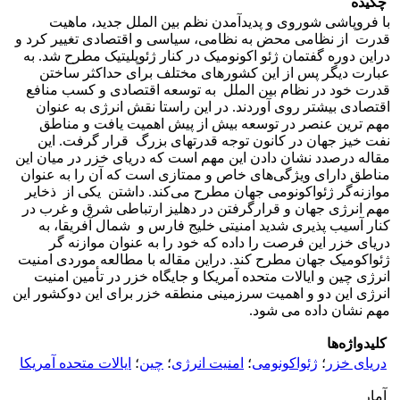
چکیده
با فروپاشی شوروی و پدیدآمدن نظم بین الملل جدید، ماهیت
قدرت از نظامی محض به نظامی، سیاسی و اقتصادی تغییر کرد و
دراین دوره گفتمان ژئو اکونومیک در کنار ژئوپلیتیک مطرح شد. به
عبارت دیگر پس از این کشورهای مختلف برای حداکثر ساختن
قدرت خود در نظام بین الملل به توسعه اقتصادی و کسب منافع
اقتصادی بیشتر روی آوردند. در این راستا نقش انرژی به عنوان
مهم ترین عنصر در توسعه بیش از پیش اهمیت یافت و مناطق
نفت خیز جهان در کانون توجه قدرتهای بزرگ قرار گرفت. این
مقاله درصدد نشان دادن این مهم است که دریای خزر در میان این
مناطق دارای ویژگی‌های خاص و ممتازی است که آن را به عنوان
موازنه‌گر ژئواکونومی جهان مطرح می‌کند. داشتن یکی از ذخایر
مهم انرژی جهان و قرارگرفتن در دهلیز ارتباطی شرق و غرب در
کنار آسیب پذیری شدید امنیتی خلیج فارس و شمال آفریقا، به
دریای خزر این فرصت را داده که خود را به عنوان موازنه گر
ژئواکومیک جهان مطرح کند. دراین مقاله با مطالعه موردی امنیت
انرژی چین و ایالات متحده آمریکا و جایگاه خزر در تأمین امنیت
انرژی این دو و اهمیت سرزمینی منطقه خزر برای این دوکشور این
مهم نشان داده می شود.
کلیدواژه‌ها
دریای خزر
؛
ژئواکونومی
؛
امنیت انرژی
؛
چین
؛
ایالات متحده آمریکا
آمار