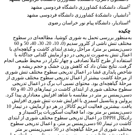
2
استاد، دانشکدۀ کشاورزی دانشگاه فردوسی مشهد
3
دانشیار، دانشکدۀ کشاورزی دانشگاه فردوسی مشهد
4
استادیار، دانشگاه پیام نور خراسان رضوی
چکیده
به‌منظور بررسی تحمل به شوری کوشیا، مطالعه‌ای در سطوح
مختلف تنش ناشی از کلرور سدیم (0، 10، 20، 30، 40، 50 و 60
دسی‌زیمنس بر متر)، مراحل رشدی ابتدای کاشت و گیاهچه‌ای با
اعمال تنش به‌صورت تدریجی در دو آزمایش گلدانی جداگانه با
استفاده از طرح کاملاً تصادفی و چهار تکرار در محیط طبیعی انجام
گرفت. نتایج نشان داد که کاهش وزن خشک و حجم ریشه و
شاخص پایداری غشا در اعمال تدریجی سطوح مختلف تنش شوری
از مرحلۀ کاشت بیشتر از اعمال تدریجی سطوح مختلف شوری از
مرحلۀ گیاهچه‌ای بود. محتوای نسبی آب برگ در اعمال تدریجی
سطوح مختلف شوری از ابتدای کاشت در تیمارهای 20، 40 و 60
دسی‌زیمنس بر متر در مقایسه با شاهد افزایش معنا‌داری پیدا کرد.
پرولین و پتانسیل اسمزی با افزایش شدت تنش شوری افزایش
یافت. بیشترین فعالیت آنزیم‌ کاتالاز در هر دو آزمایش، در تیمار 10
دسی‌زیمنس بر متر بود، اما فعالیت آسکوربات پراکسیداز و
رادیکال DPPH در اعمال تدریجی سطوح مختلف شوری از ابتدای
کاشت در تیمار 60 دسی‌زیمنس بر متر، و اعمال تدریجی سطوح
مختلف شوری از مرحلۀ گیاهچه‌ای در 50 دسی‌زیمنس بر متر
مشاهده شد. غلظت سدیم و نسبت سدیم به پتاسیم در اندام هوایی