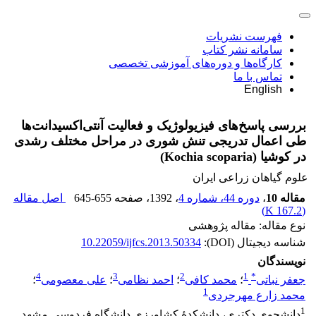
فهرست نشریات
سامانه نشر کتاب
کارگاه‌ها و دوره‌های آموزشی تخصصی
تماس با ما
English
بررسی پاسخ‌های فیزیولوژیک و فعالیت آنتی‌اکسیدانت‌ها
طی اعمال تدریجی تنش شوری در مراحل مختلف رشدی
در کوشیا (Kochia scoparia)
علوم گیاهان زراعی ایران
مقاله 10
،
دوره 44، شماره 4
، 1392
، صفحه
645-655
اصل مقاله
)
167.2 K
(
نوع مقاله: مقاله پژوهشی
شناسه دیجیتال (DOI):
10.22059/ijfcs.2013.50334
نویسندگان
4
3
2
1
*
جعفر نباتی
؛
محمد کافی
؛
احمد نظامی
؛
علی معصومی
؛
1
محمد زارع مهرجردی
1
دانشجوی دکتری، دانشکدۀ کشاورزی دانشگاه فردوسی مشهد