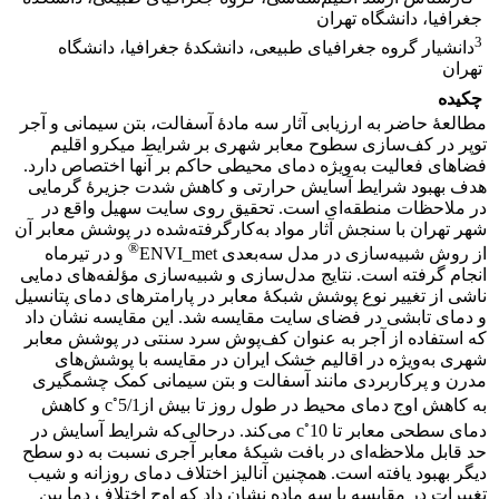
جغرافیا، دانشگاه تهران
3
دانشیار گروه جغرافیای طبیعی، دانشکدۀ جغرافیا، دانشگاه
تهران
چکیده
مطالعۀ حاضر به ارزیابی آثار سه مادۀ آسفالت، بتن سیمانی و آجر
توپر در کف‌سازی سطوح معابر شهری بر شرایط میکرو اقلیم
فضاهای فعالیت به‌ویژه دمای محیطی حاکم بر آنها اختصاص دارد.
هدف بهبود شرایط آسایش حرارتی و کاهش شدت جزیرۀ گرمایی
در ملاحظات منطقه‌ای است. تحقیق روی سایت سهیل واقع در
شهر تهران با سنجش آثار مواد به‌کارگرفته‌شده در پوشش معابر آن
®
از روش شبیه‌سازی در مدل سه‌بعدی ENVI_met
و در تیرماه
انجام گرفته است. نتایج مدل‌سازی و شبیه‌سازی مؤلفه‌های دمایی
ناشی از تغییر نوع پوشش شبکۀ معابر در پارامترهای دمای پتانسیل
و دمای تابشی در فضای سایت مقایسه شد. این مقایسه نشان داد
که استفاده از آجر به عنوان کف‌پوش سرد سنتی در پوشش معابر
شهری به‌ویژه در اقالیم خشک ایران در مقایسه با پوشش‌های
مدرن و پرکاربردی مانند آسفالت و بتن سیمانی کمک چشمگیری
◦
به کاهش اوج دمای محیط در طول روز تا بیش ازс
5/1 و کاهش
◦
دمای سطحی معابر تا с
10 می‌کند. درحالی‌که شرایط آسایش در
حد قابل ملاحظه‌ای در بافت شبکۀ معابر آجری نسبت به دو سطح
دیگر بهبود یافته است. همچنین آنالیز اختلاف دمای روزانه و شیب
تغییرات در مقایسه با سه ماده نشان داد که اوج اختلاف دما بین