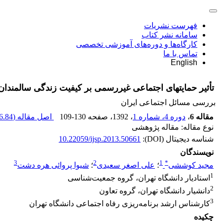
فهرست نشریات
سامانه نشر کتاب
کارگاه‌ها و دوره‌های آموزشی تخصصی
تماس با ما
English
تأثیر حمایت‏های اجتماعی غیر‌رسمی بر کیفیت زندگی سالمند
بررسی مسائل اجتماعی ایران
مقاله 6
،
دوره 4، شماره 1
، 1392
، صفحه
109-130
اصل مقاله (
.84 K
نوع مقاله: مقاله پژوهشی
شناسه دیجیتال (DOI):
10.22059/ijsp.2013.50661
نویسندگان
3
2
1
*
مجید کوششی
؛
علی اصغر سعیدی
؛
شیوا پروائی هره دشت
1
استادیار دانشگاه تهران، گروه جمعیت‌شناسی
2
دانشیار دانشگاه تهران، گروه تعاون
3
کارشناس ارشد برنامه‌ریزی رفاه اجتماعی دانشگاه تهران
چکیده