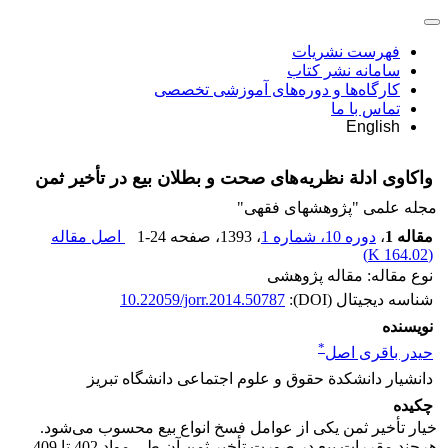
فهرست نشریات
سامانه نشر کتاب
کارگاه‌ها و دوره‌های آموزشی تخصصی
تماس با ما
English
واکاوی ادلة نظریه‌های صحت و بطلان بیع در تأخیر ثمن
مجله علمی "پژوهشهای فقهی"
مقاله 1
،
دوره 10، شماره 1
، 1393
، صفحه
1-24
اصل مقاله
)
164.02 K
(
نوع مقاله: مقاله پژوهشی
شناسه دیجیتال (DOI):
10.22059/jorr.2014.50787
نویسنده
*
حیدر باقری اصل
دانشیار دانشکدة حقوق و علوم اجتماعی دانشگاه تبریز
چکیده
خیار تأخیر ثمن یکی از عوامل فسخ انواع بیع محسوب می‌شود.
هرچند مقررات بیع در صورت تأخیر ثمن آن طی مواد 402 تا 409