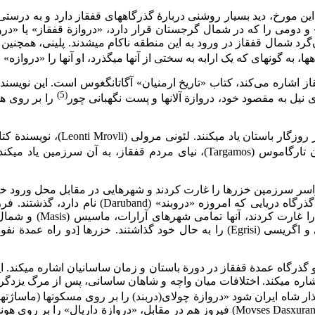
 این مورخ، دید بسیار روشنی دربارۀ گذرگاه​های قفقاز دارد و به درستی
گرد شمال قفقاز در ورود به این منطقه ناکام می​شدند. پلینی، همچنین ا
گونه­ای که یک ارابه به سختی از آنها می­گذرد، او آنها را «دروازه» نامیده ­اس
فقاز اشاره می‌کند، کتاب «تاریخ ارمنیان» آگاتانگغوس است. این نویسن
(5)
ی نیل به مقصود خود، دروازة آلان­ها و پست نگهبانی چور
را بر روی هو
منابع گرجی نیز به همین شکل، از ا
 آن سرزمین یاد می­کند
اسر سرزمین خزرها را غارت کردند و شهرهایی در مقابل محل ورود خزر
برای خود برگزیدند و از او اطاعت کردند. آنها پیشروی
سامشویلده (Samshwilde­) و قلعة متوئری(Metueri)، کارتلی مرکزی و اگریسی (Egrisi­) را 
اشاره می­کند. اختلافات میان واچه و شاهان ساسانی، پس از مرگ یزدگرد
ر شاه ایران شود «دروازة چولای(دربند) را بر روی مسکوت­ها (ماساژت­ها)
ایران متحد شد و تلفات فراوانی به سپاه ایران وارد ساخت.» (Movses Dasxurantsi, p.9) فیروز