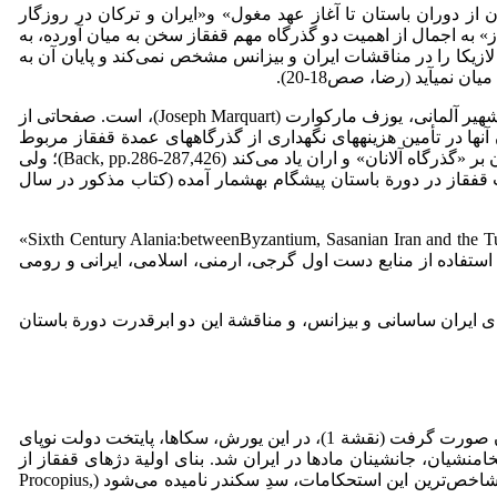
ان از دوران باستان تا آغاز عهد مغول» و«ایران و ترکان در روزگار
» به اجمال از اهمیت دو گذرگاه مهم قفقاز سخن به میان آورده، به
زیکا را در مناقشات ایران و بیزانس مشخص نمی‌کند و پایان آن به
می­آید (رضا، صص18-20).
اثر دیگری که از دو گذرگاه عمدة قفقاز اطلاعات عمده­ای به­دست می­دهد،«­ایرانشهر بر مبنای جغرافیای موسی خورنی» نوشتة ایران­شناس شهیر آلمانی، یوزف مارکوارت (Joseph Marquart)، است. صفحاتی از
ایندگی ایران از بیزانسی­ها در سده­های 4-7 میلادی به سبب شرکت­ نکردن آنها در تأمین هزینه­های نگهداری از گذرگاه­های عمدة قفقاز مربوط
می­شود. نویسنده در این اثر، از اهمیت منابع ایرانی غفلت کرده است؛ از جمله شاهپور اول ساسانی در کتیبة «کعبة زرتشت» از تسلط ایران بر «گذرگاه آلانان» و اران یاد می‌کند (Back, pp.­286-287,426)؛ ولی
 قفقاز در دورة باستان پیشگام به­شمار آمده (کتاب مذکور در سال
پژوهش نسبتاً جدیدتری که به اهمیت گذرگاه داریال پرداخته، پژوهش «اگوستی آلمانی»، پژوهشگر دانشگاه بارسلونا، باعنوان «­Sixth Century Alania:between­Byzantium, Sasanian Iran and the Turkic World­»
 استفاده از منابع دست اول گرجی، ارمنی، اسلامی، ایرانی و رومی
­های ایران ساسانی و بیزانس، و مناقشة این دو ابرقدرت دورة باستان
مقارن با تشکیل حکومت مستقل مادها به وسیلۀ اقوام آریایی در زمان هوخشتره (584-633 ق.م)، اولین هجوم از ناحیة ماوراءقفقاز به ایران صورت گرفت (نقشة 1)، در این یورش، سکاها، پایتخت دولت نوپای
قفقاز از سوی هخامنشیان، جانشینان مادها در ایران شد. بنای اولیة دژهای قفقاز از
طرفی به کورش بزرگ (529-559 ق.م)، بنیان­گذار سلسلة هخامنشیان، و از سوی دیگر، به اسکندر مقدونی نسبت داده شده، از­این­رو یکی از شاخص‌ترین این استحکامات، سدِ سکندر نامیده می‌شود (Procopius,