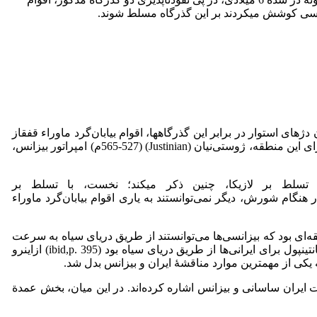
پلماسی کوشش می­کردند بر این گذرگاه مسلط شوند.
طریق ساخته­شدن دژهای استوار در برابر این گذرگاه­ها، اقوام بیابان‌گرد ماوراء قفقاز
به لازیکا (Lazica)، به عنوان سومین گذرگاه مهم قفقاز روی آوردند. به سبب نزدیکی لازیکا به متصرّفات بیزانس، و اهمیت استراتژیک آن برای این منطقه، ژوستی‌نیان (Justinian) (­565-527م) امپراتور بیزانس،
 تسلط بر لازیکا، چنین ذکر می­کند؛ نخست، با تسلط بر
 هنگام شورش، دیگر نمی‌توانستند به یاری اقوام بیابان‌گرد ماوراء
نطقه‌ای بود که بیزانسی‌ها می‌توانستند از طریق دریای سیاه به سرعت
به آن دست­ پیدا کنند و گرجستان را که تحت تسلط ایرانی‌ها بود، تهدید کنند. در مقابل، تصرف لازیکا به منزلة به­دست­آوردن کلید فتح کنستانتینپول برای ایرانی‌ها از طریق دریای سیاه بود (ibid,p. 395) از­این­رو
همیت گذرگاه لازیکا در آخرین مناقشات ایران ساسانی و بیزانس اشاره کرده‌اند. در این میان، بخش عمدة