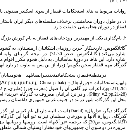
v.1,p.79).
روایات مربوط به بنای استحکامات قفقاز از سوی اسکندر مقدونی یا ک
١. در طول دوران هخامنشی برخلاف سلسله‌های دیگر ایران باستان، 
قفقاز در دوران هخامنشی حقیقت دارد.
٢. نام‌گذاری یکی از مهم­ترین رودخانه‌های قفقاز به نام کورش بزرگ (کورا)
آگاتانگغوس، تاریخ­نگار آخرین روزهای اشکانیان ارمنستان، به گشود
اشاره می‌کند (آگاتانگغوس، صص 0
اشاره دارد. این بناها در دورة ساسانیان، به دلیل هجوم مکرر اقوام 
گذرگاه مهم قفقاز سخن بگوییم؛ زیرا، از­ این ­پس به تناوب در بارة آنه
درمنطقةقفقاز،استحکاماتمتعددیبرایمقابلهبا هجومبیابان‌گردان
هابهایناستحکامات،«چوراپاهاک» (Ճորայպահակ, Chora pahak) یا گذرگاه چور
)
pp.211,265;
(Pliny, v.2,pp.21-28)، و در نزد ایرانیان معروف به 
محل این گذرگاه، شهر دربند در جنوب غربی جمهوری داغستان روسیه 
گذرگاه دیگر، «داریال» (Darial) است. البته داریال نام کنونی این گذرگاه و در اصل تغییریافتة نام ایرانی آن، به معنای «در آلان‌ها» است
(آگاتانگغوس، ص­30) که ترجمة «درِ آلان­ها» است. رومی­
امروزه در دو سوی آن جمهوری­های خودمختار اوستیای شمالی متعلق ب