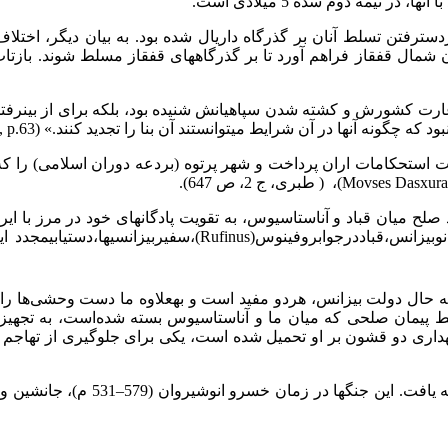
 نیمة دوم سدة 5 میلادی است.
دست­رفتن تسلط آنان بر گذرگاه داریال شده بود. به بیان دیگر، اختلا
دان شمال قفقاز فراهم آورد تا بر گذرگاه­های قفقاز مسلط شوند. باز
غارت کشورش و کشته شدن سپاهیانش شنیده ­بود، بلکه برای از­ بین­رفتن
ونه آنها در آن شرایط می­توانستند آن بنا را تجدید کنند.» (Elisaeus, p.63)
یت استحکامات اران پرداخت و شهر پرتوه (­بردعه دوران اسلامی) را که
 صلح میان قباد و آناستاسیوس، به تقویت پادگان­های خود در مرز با ایران
نوس(Rufinus)،سفیربیزانسی­ها،دستیابیمجدد
ای
ال دولت بیزانس، هردو مفید است و به­علاوه ما دست وحشی‌ها را به زو
پیمان صلحی که میان ما و آناستاسیوس بسته شده‌است، به تجهیز شهر د
گهداری دو قشون بر او تحمیل شده است، یکی برای جلوگیری از تهاج