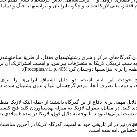
قفقاز، یعنی لازیکا شدند، و چگونه ایرانیان و بیزانسی­ها با جنگ و دی
انوشیروان (579-531م)، با نفوذناپذیر شدن گذرگاه‌های مرکز و شرق رشته­کوه­های قفقاز، از 
 حوادث این ایام است، دو دلیل اشتیاق ایرانی‌ها را برای
ند، و دوم، با تصرف آنجا، مردم گرجستان تنها و بدون پشتیبان شده، در
ز دلایل مهمی برای دفاع از این گذرگاه داشتند؛ از جمله اینکه لازیکا م
دلایل فوق، لازیکا در سدة 6 میلادی به یکی از مهم­ترین موارد مناقشۀ ایران و بیزانس بدل شد.
صرف­نظر از پروکوپیوس، مورخان دیگر بیزانسی نظیر آگاثیاس (Agathias­) نیز در اثر تاریخی خود به ا
کا اختصاص داده شده است.