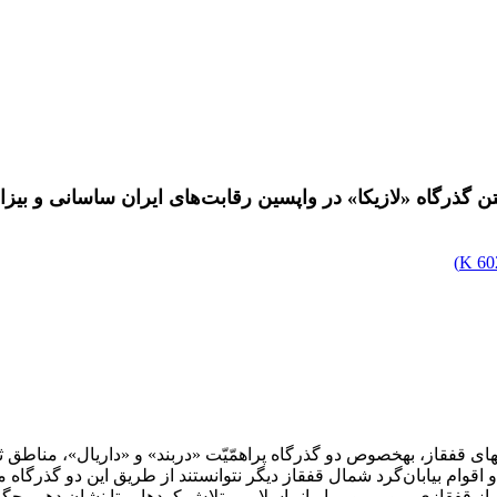
تن گذرگاه «‌لازیکا» در واپسین رقابت‌های ایران ساسانی و بیز
)
602
ه­های قفقاز، به­خصوص دو گذرگاه پراهمّیّت «دربند» و «داریال»، مناط
اقوام بیابان‌گرد شمال قفقاز دیگر نتوانستند از طریق این دو گذرگاه 