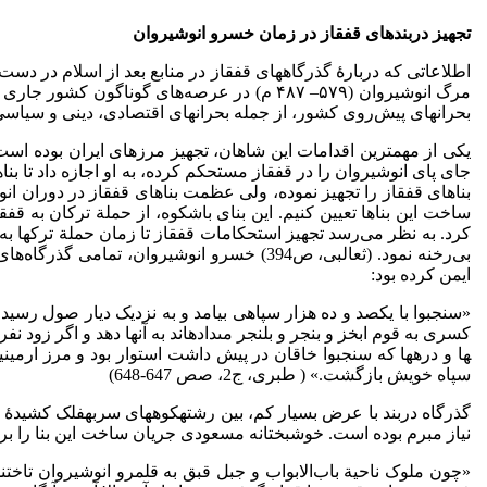
تجهیز دربندهای قفقاز در زمان خسرو انوشیروان
اطلاعاتی که دربارۀ گذرگاه­های قفقاز در منابع بعد از اسلام در د
مرگ انوشیروان (۵۷۹– ۴۸۷ م) در عرصه‌های گون
بحران­های پیش‌روی کشور، از جمله بحران­های اقتصادی، دینی و سیاسی ر
یکی از مهم­ترین اقدامات این شاهان، تجهیز مرزهای ایران بوده است. 
جای پای انوشیروان را در قفقاز مستحکم کرده، به او اجازه داد تا بن
بناهای قفقاز را تجهیز نموده، ولی عظمت بناهای قفقاز در دوران ا
ساخت این بناها تعیین کنیم. این بنای باشکوه، از حملة ترکان به قف
کرد. به نظر می‌رسد تجهیز استحکامات قفقاز تا زمان حملة ترک­ها به پ
بی‌رخنه نمود. (­ثعالبی، ص­394) خسرو انوشیر
ایمن کرده بود:
«سنجبوا با یکصد و ده هزار سپاهى بیامد و به نزدیک دیار صول رسی
ها و دره‏ها که سنجبوا خاقان در پیش داشت استوار بود و مرز ارمی
سپاه خویش بازگشت.» ( طبری، ج2، صص 647-648)
گذرگاه دربند با عرض بسیار کم، بین رشته­کوه­های سر­به­فلک کشیدۀ قف
نیاز مبرم بوده است. خوشبختانه مسعودی جریان ساخت این بنا را برای
«چون ملوک ناحیة باب‌الابواب و جبل قبق به قلمرو انوشیروان تاختن