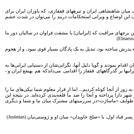
ف میان شاهنشاهی ایران و تیره­های قفقازی، که یاوران ایران برای
تاب این اوضاع و ویرانی استحکامات دربند را می‌توان در شدت خشم
 برج­های مراقبت که [ایرانیان] با مشقت فراوان در سالیان دور بنا
 پدرش ساخته بود، تبدیل به یک پادگان بسیار قوی نمود، و از هجوم
 اقدام نمودند و گویا دلیل آنها، نگرانی‌شان از دستیابی ایرانی‌ها به
رانی­ها بر گذرگاه­های
قفقاز را اقدامی
می‌داندکه
هم
به­نفع ایران
و ­
ر از آنجا کوتاه کردیم... اما از قرار معلوم شما نیکی‌های ما را
ارا پرداخته و آنجا را ضد ما قلعه‌بندی کرده‌اید. در نتیجة این
م طوایف «ماساژت»در سرزمین­های مشترک میان ما و شما و دیگری
جنگ­های قباد با بیزانسی‌ها تا زمان مرگ او، یعنی تا سال ۵۳١ م ادامه یافت. این جنگ­ها در زمان خسرو انوشیروان (579–531 م)، جانشین و پسر قباد اول، با «صلح جاویدان» میان او و ژوستی‌نیان (Justinian)