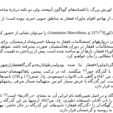
ورش بزرگ، با افسانه‌های گوناگون آمیخته، ولی دو نکته دربارۀ ساخت
از تهاجم اقوام ماوراء قفقاز به مناطق جنوبی خبری نبوده است؛ از 
(1)
(Ammianus Marcellinus, p.337) را می‌توان نشانی از حضور کورش در قفقاز دانست و بنای دربندهای قفقاز را به او نسبت داد.
ن دروازه­های استحکامات قفقاز به وسیلۀ خسروشاه ارمنستان، برای آس
3-31) در نتیجه اگر بنای اولیة استحکامات قفقاز در دوران هخامنشیان صورت نپذیرف
ماوراء قفقاز، بارها از نو ساخته شده است. پیش از پرداختن به اهمیت گ
ا مطالبی را بیان خواهیم کرد.
ماوراءقفقاز بنا شده بودولی­در­طول­تاریخ­دو
گذرگاه­قفقاز­ازشهرتب
­
(2)
. اعراب نیز گاهی آن ر
گذرگاه «دربند» است. این گذرگاه با عرض بسیار کم بین منتهی­الیه شمال شرقی
قرار دارد.
(3)
. ا
ها و یونانی­ها نیز گه­گاه آن را «گذرگاه قفقاز» نامیده­اند. این گذرگاه در حال
ه روسیه و گرجستان قرار دارند.