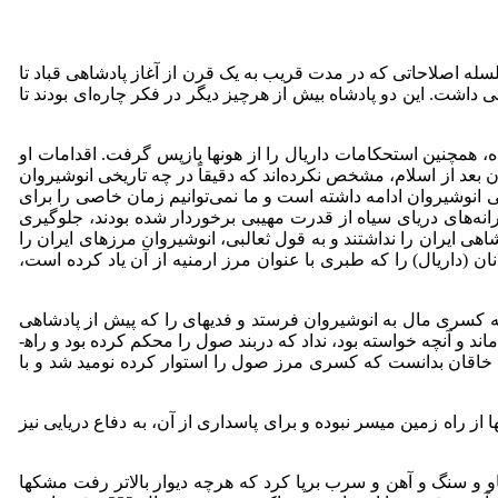
سله اصلاحاتی که در مدت قریب به یک قرن از آغاز پادشاهی قباد تا
 ساسانی داشت. این دو پادشاه بیش از هرچیز دیگر در فکر چاره‌ای بودند تا
ده، همچنین استحکامات داریال را از هون­ها بازپس گرفت. اقدامات او
ن بعد از اسلام، مشخص نکرده‌اند که دقیقاً در چه تاریخی انوشیروان
 انوشیروان ادامه داشته است و ما نمی‌توانیم زمان خاصی را برای
کرانه‌های دریای سیاه از قدرت مهیبی برخوردار شده بودند، جلوگیری
شاهی ایران را نداشتند و به قول ثعالبی، انوشیروان مرزهای ایران را
ند) و آلانان (داریال) را که طبری با عنوان مرز ارمنیه از آن یاد کرده است،
 کسرى مال به انوشیروان فرستد و فدیه‏اى را که پیش از پادشاهى
کسرى به قوم ابخز و بنجر و بلنجر مى‏داده‏اند به آنها دهد و اگر زود نفرستد به دیار او حمله مى‏برد و جنگ مى‏اندازد و کسرى به تهدید وى بى‏اعتنا ماند و آنچه‏ خواسته بود، نداد که دربند صول را محکم کرده بود و راه­
وا خاقان بدانست که کسرى مرز صول را استوار کرده نومید شد و با
 از راه زمین میسر نبوده و برای پاسداری از آن، به دفاع دریایی نیز
او و سنگ و آهن و سرب برپا کرد که هرچه دیوار بالاتر رفت مشک­ها