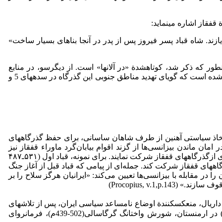
قاز اشاره می­­نماید:
یازند. شاه قباد پسر فیروز پس از پدر در آنجا بناهاى بسیار ساخت‏»
ن­طور که ذکر شد، کوتاه­شدة «در آلان­ها» است. از دیگرسو، در منابع
تاریخی سده­های 5 و­6 میلادی، گذرگاه دربند نیز «پست نگهبانی هون­ها» (Elisaeus, p.21) یا «دروازة هون­ها» (Movses Dasxurantsi , p.68) نامیده شده است که گویای تهدید مناطق جنوبی این گذرگاه در سده­های 5 و
 به اتخاذ سیاستی آهنین از طرف شاهان ساسانی، برای حفظ گذرگاه­های
ن ­ماندن بیزانسی‌ها از گزند اقوام بیابان‌گرد ماوراء قفقاز نیز
می‌شد؛ امری که موجب شده‌بود شاهان ساسانی در قراردادهای بین ایران و بیزانس، بیزانسی‌ها را مجبور کنند تا در تأمین هزینه‌های نگهداری ازگذرگاه­های قفقاز شرکت نمایند. برای نمونه، قباد اول (­۵۳١ـ۴۸۷
 پرداخت هزینه­های نگهداری گذرگاه­های قفقاز شرکت کند. جمله‌ای از پیامی که قباد قبل از آغاز جنگ
 مقابله با بیزانسی‌ها تعیین می‌کند: «ایرانیان هرگز سلاح را بر
Procopius, v.1)
زپس گرفت (ibid,p.81) تسلط هون­ها بر تنگة داریال، منعکس­کنندة اوضاع نامساعد سیاسی ایران، پس از تلاش­های
نافرجام یزدگرد دوم و فیروز ساسانی برای تغییر دین مردم قفقاز، قیام وارتان مامیکونیان (451-393م) و واهان مامیکونیان (503-440م) در ارمنستان، شورش واختانگ گرگاسالی(502-439م)، فرمانروای