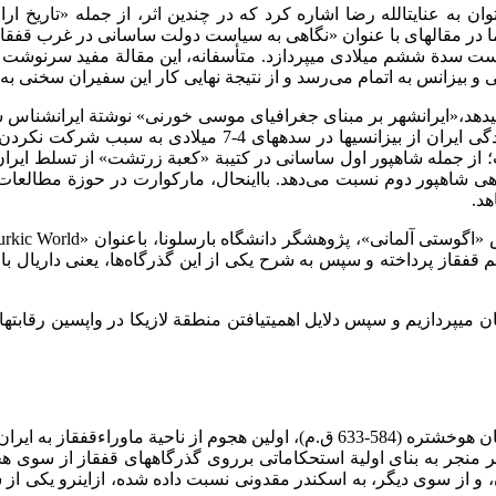
ان به عنایت­الله رضا اشاره کرد که در چندین اثر، از جمله «تاریخ ار
ما در مقاله­ای با عنوان «نگاهی به سیاست دولت ساسانی در غرب قفقاز
ست سدة ششم میلادی می­پردازد. متأسفانه، این مقالة مفید سرنوشت لا
انس به اتمام می‌رسد و از نتیجة نهایی کار این سفیران سخنی به میان ن
این اثر که ترجمة مناسبی نیز ندارد، به تشریح شکایت هیئت­های نم
هی شاهپور دوم نسبت می‌دهد. بااین­حال، مارکوارت در حوزة مطالعات
قفقاز پرداخته و سپس به شرح یکی از این گذرگاه‌ها، یعنی داریال با
ان می­پردازیم و سپس دلایل اهمیت­یافتن منطقة لازیکا در واپسین رقابت
Herodo) شاید این هجوم­های ویران­گر منجر به بنای اولیة استحکاماتی برروی گذرگاه­های 