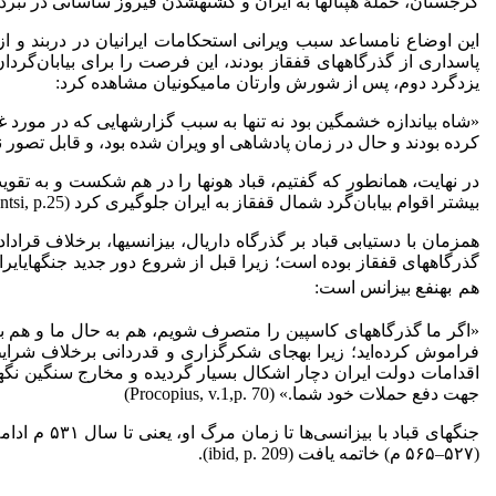
گرجستان، حملۀ هپتال­ها به ایران و کشته­شدن فیروز ساسانی در نبرد با آنها، در
این اوضاع نامساعد سبب ویرانی استحکامات ایرانیان در دربند و از­
پاسداری از گذرگاه­های قفقاز بودند، این فرصت را برای بیابان‌گر
یزدگرد دوم، پس از شورش وارتان مامیکونیان مشاهده کرد:
«شاه بی­اندازه خشمگین بود نه تنها به سبب گزارش­هایی که در مورد 
کرده­ بودند و حال در زمان پادشاهی او ویران شده ­بود، و قابل ­تصور نبود که چگ
در نهایت، همان­طور که گفتیم، قباد هون­ها را در هم شکست و به تقو
بیشتر اقوام بیابان‌گرد شمال قفقاز به ایران جلوگیری کرد (Movses Dasxurantsi, p.25)، ( طبری، ج 2، ص 647).
هم­زمان با دستیابی قباد بر گذرگاه داریال، بیزانسی­ها، برخلاف قراداد
گذرگاه­های قفقاز بوده ‌است؛ زیرا قبل از شروع دور جدید جنگ­هایایرانوبیزانس،قباددرجوابروفی
هم
به­نفع بیزانس است:
«اگر ما گذرگاه­های کاسپین را متصرف شویم، هم به حال ما و هم به ح
فراموش کرده‌اید؛ زیرا به­جای شکرگزاری و قدردانی برخلاف شرایط 
اقدامات دولت ایران دچار اشکال بسیار گردیده و مخارج سنگین ن
جهت دفع حملات خود شما.» (Procopius, v.1,p. 70)
(۵۶۵–۵٢۷ م) خاتمه یافت (ibid, p. 209).