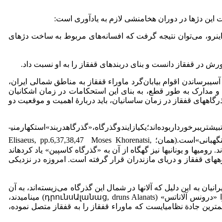
 این دژها در دوران هخامنشی لازم به یادآوری است:
این­رو، می‌توان نتیجه گرفت که افسانه‌های مربوط به ساخت دژهای
یب­رساندن اقوام بیابان‌گرد ماوراء قفقاز به مناطق شمالی ایران،
ته باشد، شواهد و مدارک به طور قطع، به بنای این استحکامات در زمان اشکانیان
ذرگاه­های قفقاز در زمان ساسانیان، باید دربارۀ اهمیت و موقعیت دو
یشتریبرخورداربوده‌اند؛یکیازایندوگذرگاه،«گذرگاهدربند»استکهارمنی­
می­گفتند، که در ترکیب پیشین پاهاکبه­معنای«پستنگهبانی»است.(همان؛ Elisaeus, pp.6,37,38,47 Moses Khorenatsi,
ا صول (معرب چور) (طبری، ج 2، ص 647) و گاهی باب الابواب (­مسعودی، ج­1، صص173 و 258) نامیده­اند. رومی­ها و یونانی­ها نیز گه­گاه از آن به «گذرگاه کاسپین» یاد کرده­اند
 رشته­کوه­های قفقاز و دریای مازندران قرار گرفته است. امروزه در نزدیکی
یرانیان به این دلیل ­که آلان­ها در شمال این گذرگاه می‌زیسته‌اند، به آن
گذرگاه، دروازة آلان­ها و مورخان مسلمان نیز به تبع آنها این گذرگاه را باب اَلانان نامیده­اند (طبری، ج­2، ص­647). ارمنی­ها نیز این گذرگاه را «درونس آلاناتس» (դրունսԱլանաց, druns Alanats) می­نامیدند،
­ حاضر، مهم­ترین جادة نظامی­ایست که ماوراء قفقاز را به قفقاز متصل نموده،