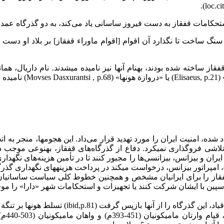
حکامات قفقاز به دست فیروز ساسانی یاد می‌کند، به دو گذرگاه عمدة قف
ز سنگ ساخت تا نگذارد آن اقوام [اقوام ماوراء قفقاز] بر بلاد او دست 
از ساخته شده بودند، به­نام آنها نیز نامیده می­شدند. نام داریال، هما
 یاد شده، امنیت ایران را مورد تهدید قرار می‌داد. این هجوم­ها، منجر
 فروگذاری نمی­کرد. دفاع از گذرگاه‌های قفقاز، به­نوعی موجب در اما
فرزند فیروز ساسانی، از آناستاسیوس ­(Anastasius) (­518ـ 491 م)، امپراتور بیزانس، درخواست می­کند در
قاز را برای ایرانیان مشخص و همچنین خطوط کلی سیاست ساسانیان را در
 ایشان شرکت کنند یا تجهیزات و استحکامات شهر «دارا» را موقوف سازند.» (,p.143
و قباد، این گذرگاه را از آنها با