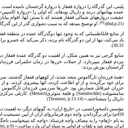
پلینی، این گذرگاه را دروازة قفقاز یا دروازة گرجستان نامیده­ است.
حقیقت دروازه​های شمالی قفقاز هستند که با بستن آنها، اقوام بیابان‌
(4)
(ibid,p.21)
. او توضیح می­دهد که به سبب دشواری گذر از این گذرگاه­ها، به 
از منابع قابل­اطمینانی که به وجود تنها دوگذرگاه عمده در منطقة ق
یاد می‌کند، تنها از این دو گذرگاه نام برده، ذکر می‌کند که خسرو برا
31-30).
مردم قفقاز می­پردازد، از حملات خزرها در زمان حکمرانی فرزندان تارگاموس (Targamos­)، نیای مردم قفقاز، به
گرجستان یورش بردند:
«­همة فرزندان تارگاموس متحد شدند، از کوه­های قفقاز گذشتند، سر
داریال را می­شناختند.» (Thomson, p.13-14)
459م) برای برگرداندن واچة دوم فرمانروای اران از آیین مسیحیت 
به نام «رُهام» را به مصاف واچه فرستاد: «واچه که نمی­خواست باج­گذا