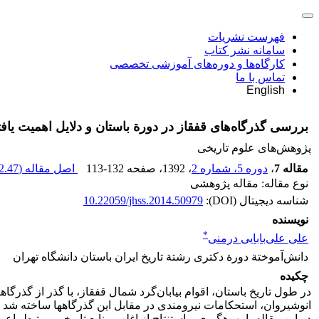
فهرست نشریات
سامانه نشر کتاب
کارگاه‌ها و دوره‌های آموزشی تخصصی
تماس با ما
English
بررسی گذر‌گاه‌های قفقاز در دورة باستان و دلایل اهمیت یاف
پژوهش‌های علوم تاریخی
مقاله 7
،
دوره 5، شماره 2
، 1392
، صفحه
113-132
اصل مقاله (
.47 K
نوع مقاله: مقاله پژوهشی
شناسه دیجیتال (DOI):
10.22059/jhss.2014.50979
نویسنده
*
علی علی‌بابایی درمنی
دانش‌آموختة دورة دکتری رشتة تاریخ ایران باستان دانشگاه تهران
چکیده
در طول تاریخ باستان، اقوام بیابان‌گرد شمال قفقاز، با گذر از گذرگا
انوشیروان، استحکامات نیرومندی در مقابل این گذرگاه­ها ساخته شد و 