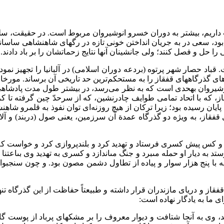
ست داریم، بیشتر به دوران خسرو انوشیروان مربوط است. در حقیقت، سل
اگون کشور جاری بود، سعی در به جریان انداختن خونی تازه در رگ­های شاهنشاهی
ا حل و فصل کنند؛ ولی جانشینان آنها نتایج زحماتشان را بر باد دادند.
قباد حصار شهر پرتوه (­بردعه دوران اسلامی) در آلبانیا را تجهیز نمو
اهای گذرگاه­های قفقاز را به مستحکم‌ترین حد تاریخی آن برساند. مورخا
نوشیروان به­حدی است که به نظر می‌رسد، در بیشتر طول مدت پادشاهی
قاز، که با اتحاد تمامی طوایف چادرنشین، که از سرحدّ چین گرفته تا 
ایان رسیده بود؛ زیرا ترکان از هیچ روزنه‌ای توان نفوذ به قلمرو شاهن
وان، تمامی گذرگاه‌های قفقاز، به ویژه دو گذرگاه عمدة آن سرزمین، یعنی صول (درب
د و کس پیش کسرى فرستاد و تهدید کرد و بلندپروازى کرد و خواست که
نیه با پنج هزار سوار و پیاده از تطاول دشمن مصون بود. و چون سنجب
قاز و دریای مازندران قرار داشته و طبیعتاً حفاظت از این گذرگاه تنها
 ما به یادگار نهاده است:
د، وی به آنجا شتافت و دیوار معروف را بر مشک­های پرباد از پوست گ