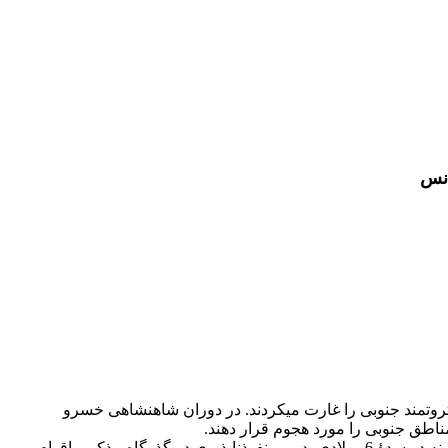
انس
ق ثروتمند جنوبی را غارت می­کردند. در دوران شاهنشاهی خسرو
مناطق جنوبی را مورد هجوم قرار دهند.
در این مقاله با بهره­گیری و استنتاج از اغلب منابع تاریخی مرتبط، اعم از قفقازی، رومی و ایرانیـاسلامی، تلاش کرده­ایم تا نشان دهیم چگونه در سدۀ 6 میلادی، در پی نفوذناپذیری دو گذرگاه مذکور، اقوام