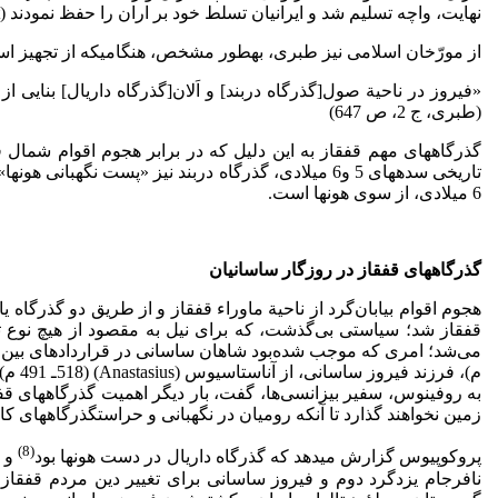
نهایت، واچه تسلیم شد و ایرانیان تسلط خود بر اران را حفظ نمودند (loc.cit).
از مورّخان اسلامی نیز طبری، به­طور مشخص، هنگامی­که از تجهیز است
«فیروز در ناحیة صول[گذرگاه دربند] و اَلان[گذرگاه داریال] بنایی ا
(طبری، ج 2، ص 647)
گذرگاه­های مهم قفقاز به این­ دلیل که در برابر هجوم اقوام شمال قفق
6 میلادی، از سوی هون­ها است.
گذرگاه­های قفقاز در روزگار ساسانیان
هجوم ­اقوام بیابان‌گرد از ناحیة ماوراء قفقاز و از طریق دو گذرگاه
قفقاز شد؛ سیاستی بی‌گذشت، که برای نیل به مقصود از هیچ نوع تلاشی
م)، 
به روفینوس، سفیر بیزانسی‌ها، گفت، بار دیگر اهمیت گذرگاه­های قف
زمین نخواهند گذارد تا آنکه رومیان در نگهبانی و حراستگذرگاه­های کاسپین با
(8)
پروکوپیوس گزارش می­دهد که گذرگاه داریال در دست هون­ها بود