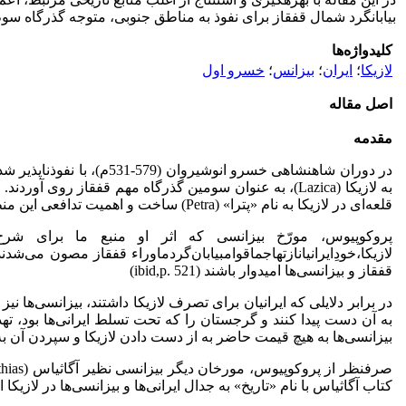
بیابان­گرد شمال قفقاز برای نفوذ به مناطق جنوبی، متوجه گذرگاه سوم 
کلیدواژه‌ها
لازیکا
؛
ایران
؛
بیزانس
؛
خسرو اول
اصل مقاله
مقدمه
در دوران شاهنشاهی خسرو 
قلعه‌ای در لازیکا به نام «پترا» (Petra) ساخت و اهمیت تدافعی این منطقه را برای بیزانسی­ها دوچندان کرد (Procopius,v.1, p. 405)­.
پروکوپیوس، مورّخ بیزانسی که اثر او منبع ما برای شرح
لازیکا،خودِایرانیانازتهاجماقوامبیابان‌گردماوراء قفقاز مصون می‌شد
قفقاز و بیزانسی‌ها امیدوار باشند (ibid,p. 521)
در برابر دلایلی که ایرانیان برای تصرف لازیکا داشتند، بیزانسی‌ها نی
بیزانسی‌ها به هیچ قیمت حاضر به از ­­دست ­­دادن لازیکا و سپردن آن به دست ایرانی‌ها نبودند. با توجه به 
کتاب آگاثیاس با نام «تاریخ» به جدال ایرانی‌ها و بیزانسی‌ها در لازی