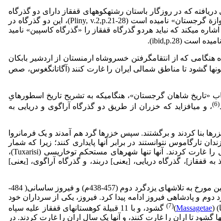
 دریافته که در روزگار باستان رشته­کوه­های قفقاز دارای دو گذرگاه
عمده به­نام​های دربند و داریال بوده​اند، که اولی را «دروازة کاسپین» و دومی را که در شمال گرجستان قرار دارد، «دروازة قفقاز» یا «دروازة گرجستان» نامیده​ است (Pliny, v.2,p.21-28)، این دو گذرگاه در
شاره می­کند که نباید هردو گذرگاه قفقاز را «گذرگاه کاسپین» نامید
ت (ibid,p.28).
ده هنگامی که از انتقام­گرفتن خسروشاه ارمنستان از اردشیر بابکان
ن­ها گشود تا مناطق شمالی ایران را غارت کنند (آگاتانگغوس، صص
همیت دو گذرگاه عمدة قفقاز در روزگار باستان یاد می­کنند. لئونی مرولی (Leonti Mrovli)، نویسندة کتاب «تاریخ شاهان گرجستان»، هنگامی­که به تشریح تاریخ اسطوره­ایِ
(6)
، و می­افزاید که خزران از طریق دو گذرگاه آراگوی و دریایی به
ها بنا کردند و برگشتند. سپس خزرها گرد هم آمدند و یک فرمانروا
 کردند، و از گذرگاه دریایی که امروزه «دروبند» (Daruband­) نام دارد، گذشتند. فرزندان تارگاموس نتوانستند در برابر آنها پایداری کنند؛ زیرا که شمار
خزران غیرقابل شمارش بود. خزرها سرزمین فرزندان تارگاموس را غارت کردند، آنها تمامی شهرهای آرارات، ماسیس (Masis) و شمال را غارت کردند. آنها تنها شهرهای مستحکم توخاریسی (Tuxarisi)،
به حال خود گذاشتند. خزرها [دو راه عمدة نفوذ به قفقاز]، گذرگاه دریایی، [یعنی] دربند، و گذرگاه آراگوی، [یعنی]
مؤسس داسخورانتسی، در «تاریخ اران» به گونه­ای دیگر، به اهمیت دو گذرگاه عمدة قفقاز در دورة باستان و زمان ساسانیان اشاره می­کند. این مورخ به تلاش­های یزدگرد دوم (457-438م) و فیروز ساسانی( 484-
 دوم و پادشاهی فیروز ادامه پیدا کرد. فیروز، یکی از سرداران خود
(7)
 (
Massagetae
)­
گشود، و با 11 قبیلة کوهستان­های قفقاز علیه سپاه
 هم در مقابل، «دروازة داریال» را بر روی هون­ها گشود تا اران را غارت کنند، و آنها یک سال اران را غارت کردند. در