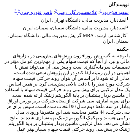
نویسندگان
3
*
2
1
سعید فلاح پور
؛
غلامحسین گل ارضی
؛
ناصر فتوره چیان
1
استادیار، مدیریت مالی، دانشگاه تهران، ایران
2
استادیار، مدیریت مالی، دانشگاه سمنان، سمنان، ایران
3
کارشناس ارشد، MBA گرایش مدیریت مالی، دانشگاه سمنان،
سمنان، ایران
چکیده
با توجه به گسترش روز‌افزون روش‌های پیش‌بینی در بازارهای
مالی و نیز، از آنجا که قیمت سهام یکی از مهم‌ترین عوامل مؤثر در
تصمیمات سرمایه‌گذاری است و پیش‌بینی آن می‌تواند نقش با
اهمیتی در این زمینه ایفا کند، در این پژوهش سعی شده است،
مدلی ارائه شود تا بر اساس آن بتوان روند حرکتی قیمت سهام
شرکت مورد نظر را با دقت بالایی پیش‌بینی کرد. بر همین اساس،
یک مدل ترکیبی برای پیش‌بینی روند حرکتی قیمت سهام با استفاده
از ماشین بردار پشتیبان بر پایۀ الگوریتم ژنتیک ارائه شده است.
برای نمونة آماری، سی شرکت از پنجاه شرکت برتر بورس اوراق
بهادار در سه ماهۀ دوم سال 90 انتخاب شده‌ است. سپس برای هر
سی شرکت، 44 متغیر محاسبه شد. این متغیرها ورودی مدل
ترکیبی هستند و به‎کمک الگوریتم ژنتیک بهینه‌سازی ‌شده‌اند. نتایج
نشان می‌دهد، مدل ترکیبی ماشین بردار پشتیبان بر پایۀ الگوریتم
ژنتیک در پیش‌بینی‌ روند حرکتی قیمت سهام بسیار بهتر عمل