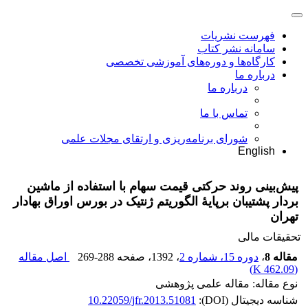
فهرست نشریات
سامانه نشر کتاب
کارگاه‌ها و دوره‌های آموزشی تخصصی
درباره ما
درباره ما
تماس با ما
شورای برنامه‌ریزی و ارتقای مجلات علمی
English
پیش‌بینی روند حرکتی قیمت سهام با استفاده از ماشین
بردار پشتیبان برپایۀ الگوریتم ژنتیک در بورس اوراق بهادار
تهران
تحقیقات مالی
مقاله 8
،
دوره 15، شماره 2
، 1392
، صفحه
269-288
اصل مقاله
)
462.09 K
(
نوع مقاله: مقاله علمی پژوهشی
شناسه دیجیتال (DOI):
10.22059/jfr.2013.51081