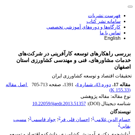
فهرست نشریات
سامانه نشر کتاب
کارگاه‌ها و دوره‌های آموزشی تخصصی
تماس با ما
English
بررسی راهکارهای توسعه کارآفرینی در شرکت‌های
خدمات مشاوره‏ای، فنی و مهندسی کشاورزی استان
اصفهان
تحقیقات اقتصاد و توسعه کشاورزی ایران
مقاله 17
،
دوره 43، شماره 4
، 1391
، صفحه
705-713
اصل مقاله
)
155.33 K
(
نوع مقاله: مقاله پژوهشی
شناسه دیجیتال (DOI):
10.22059/ijaedr.2013.51357
نویسندگان
3
2
1
حسام الدین غلامی
؛
احسان قلی فر
؛
جواد قاسمی
؛
مسیب
2
بقایی
1
دانشجوی دکتری آموزش کشاورزی، دانشکده اقتصاد و توسعه