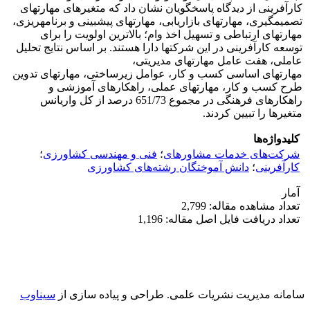
کارآفرینی از دیدگاه پاسخگویان نشان داد که متغیرهای مهارت­های
تصمیم­گیری، مهارت­های بازاریابی، مهارت­های پیش­بینی و برنامه­ریزی،
مهارتهای ارتباطی و تسهیل اخذ وام؛ بالاترین اولویت را برای
توسعه کارآفرینی در این شرکت­ها دارا هستند. بر اساس نتایج تحلیل
عاملی، هفت عامل مهارت­های مدیریتی،
مهارت­های اساسی کسب و کار، عوامل زیرساختی، مهارت­های تدوین
طرح کسب و کار، مهارت‏های عملی، راهکارهای آموزشی و
راهکارهای فرهنگی در مجموع 651/73 درصد از کل واریانس
متغیرها را تبیین کردند.
کلیدواژه‌ها
شرکت‌های خدمات مشاوره‏ای
؛
فنی و مهندسی کشاورزی
؛
کارآفرینی
؛
دانش آموختگان رشته‌های کشاورزی
آمار
تعداد مشاهده مقاله: 2,799
تعداد دریافت فایل اصل مقاله: 1,196
سامانه مدیریت نشریات علمی.
طراحی و پیاده سازی از
سیناوب