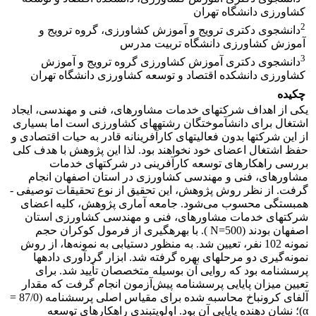
کشاورزی دانشگاه تهران
2
دانشجوی دکتری ترویج و آموزش کشاورزی، گروه ترویج و
آموزش کشاورزی دانشگاه تربیت مدرس
3
دانشجوی دکتری آموزش کشاورزی گروه ترویج و آموزش
کشاورزی دانشکده اقتصاد و توسعه کشاورزی دانشگاه تهران
چکیده
یکی از اهداف شرکت­های خدمات مشاوره­­ای، فنی و مهندسی، ایجاد
اشتغال برای دانش­آموختگان رشته­های کشاورزی است اما بسیاری
از این شرکت­ها بدون فعالیت­های کارآفرینانه قادر به حیات اقتصادی و
حفظ اشتغال اعضای خود نخواهند بود. لذا این پژوهش با هدف کلی
بررسی راهکارهای توسعه کارآفرینی در شرکت­های خدمات
مشاوره­ای، فنی و مهندسی کشاورزی در استان اصفهان انجام
گرفت. از نظر روش پژوهش، این تحقیق از نوع تحقیقات توصیفی -
همبستگی محسوب می‌شود. جامعه آماری پژوهش، کلیه اعضای
شرکت­های خدمات مشاوره­­ای، فنی و مهندسی کشاورزی استان
اصفهان بودند (500=N ). با بهره‏گیری از فرمول کوکران حجم
نمونه 102 نفر، تعیین شد. به منظور دستیابی به نمونه‌ها، از روش
نمونه‌گیری دو مرحله­ای بهره گرفته شد. ابزار گردآوری داده­ها
پرسشنامه بود که روایی آن بوسیله متخصصان تأیید شد. برای
تعیین میزان پایایی پرسشنامه پیش‌آزمون انجام گرفت که مقدار
آلفای کرونباخ محاسبه شده برای مقیاس­ اصلی پرسشنامه (87/0 =
α)؛ نشان دهنده پایایی آن بود. اولویت­بندی راهکارهای توسعه