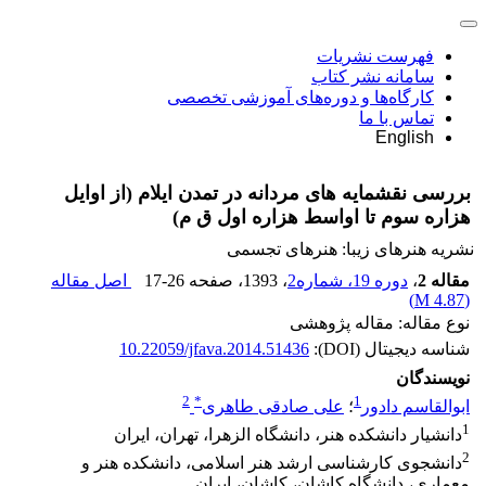
فهرست نشریات
سامانه نشر کتاب
کارگاه‌ها و دوره‌های آموزشی تخصصی
تماس با ما
English
بررسی نقشمایه های مردانه در تمدن ایلام (از اوایل
هزاره سوم تا اواسط هزاره اول ق م)
نشریه هنرهای زیبا: هنرهای تجسمی
مقاله 2
،
دوره 19، شماره2
، 1393
، صفحه
17-26
اصل مقاله
)
4.87 M
(
نوع مقاله: مقاله پژوهشی
شناسه دیجیتال (DOI):
10.22059/jfava.2014.51436
نویسندگان
2
*
1
ابوالقاسم دادور
؛
علی صادقی طاهری
1
دانشیار دانشکده هنر، دانشگاه الزهرا، تهران، ایران
2
دانشجوی کارشناسی ارشد هنر اسلامی، دانشکده هنر و
معماری، دانشگاه کاشان، کاشان، ایران