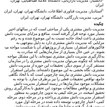
دانشیار، مدیریت بازاریابی، دانشگاه علامه طباطبایی، تهران،
ایران
3
استادیار، مدیریت فناوری اطلاعات، دانشگاه تهران، تهران، ایران
4
مربی، مدیریت بازرگانی، دانشگاه تهران، تهران، ایران
چکیده
مدیریت دانش مشتری یکی از مباحثی است که در سال­های اخیر
بسیار مورد توجه قرار گرفته است. منافع و مزایای مدیریت دانش
مشتری باعث ایجاد جاذبه نسبت به این موضوع شده و به رغم
مزایایی که مدیریت دانش مشتری دارد به دلیل بی­توجهی به
فاکتورهای استقرار، بسیاری از پروژه­های آن با شکست مواجه می­
شوند. در عین حال بسیاری از سازمان‌هایی که مبادرت به
به‌کارگیری مدیریت دانش مشتری نموده‌‌اند، با این مشکل مواجه
شده‌اند که چگونه می‌توان مدیریت دانش مشتری را در سازمان
مستقر کرد. از سوی دیگر، تحقیقات این حوزه از مدیریت دانش
مشتری، نگاه بخشی به این موضوع داشته‌اند. بنابراین استقرار
مدیریت دانش مشتری نیازمند چارچوبی است که با اتخاذ نگاهی
جامع، نواقص تحقیقات فعلی را نیز برطرف سازد. با توجه به
مشکلات موجود سازمان‌ها در زمینه استقرار مدیریت دانش
مشتری و نواقص مطالعات موجود، این تحقیق با به‌کارگیری روش
تحقیق آمیخته، در مرحله کیفی به تدوین چارچوبی به منظور
استقرار مدیریت دانش مشتری پرداخته و در مرحله دوم، مرحله
کمی، اعتبار چارچوب توسعه داده شده در مرحله اول مورد
بررسی قرار گرفته و نهایتا چارچوب استقرار مدیریت دانش