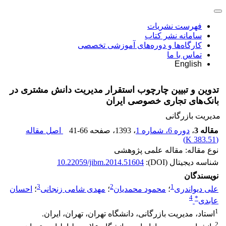
فهرست نشریات
سامانه نشر کتاب
کارگاه‌ها و دوره‌های آموزشی تخصصی
تماس با ما
English
تدوین و تبیین چارچوب استقرار مدیریت دانش مشتری در
بانک‌های تجاری خصوصی ایران
مدیریت بازرگانی
مقاله 3
،
دوره 6، شماره 1
، 1393
، صفحه
41-66
اصل مقاله
)
383.51 K
(
نوع مقاله: مقاله علمی پژوهشی
شناسه دیجیتال (DOI):
10.22059/jibm.2014.51604
نویسندگان
3
2
1
علی دیواندری
؛
محمود محمدیان
؛
مهدی شامی زنجانی
؛
احسان
4
*
عابدی
1
استاد، مدیریت بازرگانی، دانشگاه تهران، تهران، ایران.
2