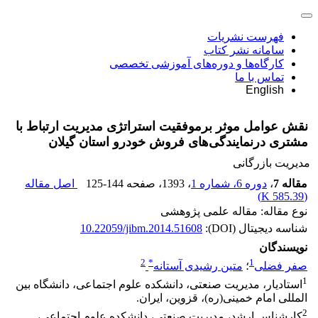
فهرست نشریات
سامانه نشر کتاب
کارگاه‌ها و دوره‌های آموزشی تخصصی
تماس با ما
English
نقش عوامل موثر برموفقیت استراتژی مدیریت ارتباط با
مشتری درنمایندگی‌های فروش خودرو استان گیلان
مدیریت بازرگانی
مقاله 7
،
دوره 6، شماره 1
، 1393
، صفحه
125-144
اصل مقاله
)
585.39 K
(
نوع مقاله: مقاله علمی پژوهشی
شناسه دیجیتال (DOI):
10.22059/jibm.2014.51608
نویسندگان
2
*
1
صفر فضلی
؛
متین رشیدی آستانه
1
استادیار، مدیریت صنعتی، دانشکده علوم اجتماعی، دانشگاه بین
المللی امام خمینی(ره)، قزوین، ایران.
2
کارشناس ارشد، مدیریت صنعتی، دانشکده علوم اجتماعی،