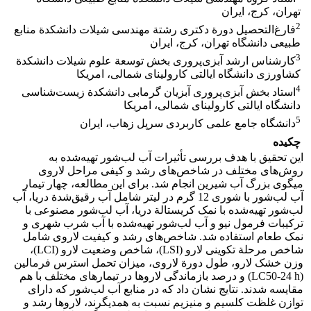
تهران، کرج، ایران
2
فارغ‌التحصیل دورة دکتری رشتة مهندسی شیلات دانشکدة منابع
طبیعی دانشگاه تهران، کرج، ایران
3
کارشناس ارشد آبزی‌پروری بخش توسعة علوم شیلات دانشکدة
کشاورزی دانشگاه ایالتی کارولینای شمالی، امریکا
4
استاد بخش آبزی‌پروری آبزیان گرمابی دانشکدة زیست‌شناسی
دانشگاه ایالتی کارولینای شمالی، امریکا
5
دانشگاه جامع علمی کاربردی سرپل زهاب، ایران
چکیده
این تحقیق با هدف بررسی تأثیرات آب لب‌شور تهیه‌شده به
روش‌های مختلف در شاخص‌های رشد و کیفی مراحل لاروی
میگوی بزرگ آب شیرین انجام شد. برای این مطالعه، چهار تیمار
آب لب‌شور با شوری 12 گرم در لیتر شامل آب رقیق‌شدة دریا، آب
لب‌شور تهیه‌شده با نمک کریستالة دریا، آب لب‌شور مصنوعی با
ترکیبات فرمول نیو و آب لب‌شور تهیه‌شده با آب شرب شهری و
نمک طعام استفاده شد. شاخص‌های رشد و کیفیت لاروی شامل
شاخص مرحلة تکوینی لارو (LSI)، شاخص وضعیت لارو (LCI)،
وزن خشک لارو، طول دورة لاروی، میزان تحمل استرس فرمالین
(LC50-24 h) و درصد بازماندگی لاروها در تیمارهای مختلف با هم
مقایسه شدند. نتایج نشان داد که در منابع آب لب‌شور که دارای
توازن غلظت کلسیم و منیزیم نسبت به همدیگرند، لاروها رشد و