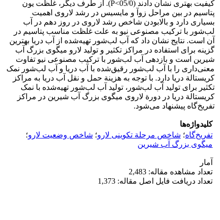
کیفیت بهتری نشان دادند (05/0˂P). از طرف دیگر، غلظت یون
پتاسیم در بین مراحل زوآ و مایسیس در رشد لاروی اهمیت
بسیاری دارد و بالابودن شاخص رشد لاروی در روز دهم در آب
لب‌شور با ترکیب مصنوعی نیو به علت غلظت مناسب پتاسیم در
آن است. نتایج نشان داد که آب لب‌شور تهیه‌شده از آب دریا بهترین
گزینه برای استفاده در مراکز تکثیر و تولید لارو میگوی بزرگ آب
شیرین است و بازدهی آب لب‌شور با ترکیب مصنوعی نیو تفاوت
معنی‌داری را با آب لب‌شور رقیق‌شده با آب دریا و آب لب‌شور نمک
کریستالة دریا دارد. با توجه به هزینة حمل و نقل آب دریا به مراکز
تکثیر برای تولید آب لب‌شور، تولید آب لب‌شور تهیه‌شده با نمک
کریستالة دریا در دورة لاروی میگوی بزرگ آب شیرین در مراکز
تفریخ‌گاه پیشنهاد می‌شود.
کلیدواژه‌ها
تفریخ‌گاه
؛
شاخص مرحلة تکوینی لارو
؛
شاخص وضعیت لارو
؛
میگوی بزرگ آب شیرین
آمار
تعداد مشاهده مقاله: 2,483
تعداد دریافت فایل اصل مقاله: 1,373