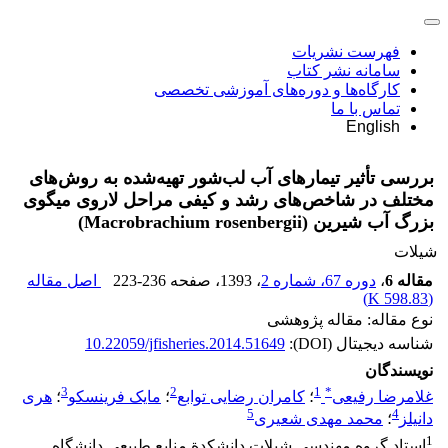
فهرست نشریات
سامانه نشر کتاب
کارگاه‌ها و دوره‌های آموزشی تخصصی
تماس با ما
English
بررسی تأثیر تیمارهای آب لب‌شور تهیه‌شده به روش‌های
مختلف در شاخص‌های رشد و کیفی مراحل لاروی میگوی
بزرگ آب شیرین (Macrobrachium rosenbergii)
شیلات
مقاله 6
،
دوره 67، شماره 2
، 1393
، صفحه
223-236
اصل مقاله
)
598.83 K
(
نوع مقاله: مقاله پژوهشی
شناسه دیجیتال (DOI):
10.22059/jfisheries.2014.51649
نویسندگان
3
2
1
*
غلامرضا رفیعی
؛
کامران رضایی توابع
؛
مایک فرینسکو
؛
هری
5
4
دانیلز
؛
محمد مهدی شعیری
1
استاد گروه مهندسی شیلات دانشکدة منابع طبیعی دانشگاه