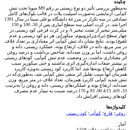
چکیده
به‌منظور بررسی تأثیر دو نوع زیستی بر رقم M9 سویا تحت تنش
کم‌آبی، آزمایشی به‌صورت اسپلیت پلات در قالب بلوک‌های کامل
تصادفی در سه تکرار در مزرعۀ دانشگاه بوعلی سینا در سال 1391
اجرا شد. در کرت اصلی سه سطح آبیاری پس از 50، 100 و 150
میلی‌متر تبخیر از تشت تبخیر A و در کرت فرعی کود‌ زیستی در
چهار سطح (برادی‌رایزوبیوم، میکورایز، هر دو کود زیستی و عدم
تلقیح) بودند. نتایج نشان داد تنش کم‌آبی اثر معنا­داری بر تعداد غلاف
در متر مربع، دانه در غلاف، ارتفاع بوته، عملکرد‌‌ زیستی، دانه و
روغن داشت، اما بر وزن صد‌دانه، شاخص برداشت و درصد روغن
اثر معنا­داری نداشت. در وضعیت عدم تنش کم‌آبی، کودهای زیستی
بر بیشتر صفات اندازه‌گیری اثری نداشتند و حتی میکوریز سبب
کاهش ارتفاع بوته‌ها شد. اما کاربرد کود زیستی به‌ویژه کاربرد
همزمان آنها سبب تقلیل اثر منفی تنش کم‌آبی شد، به‌طوری‌که در
تنش شدید کم‌آبی کاربرد همزمان، تعداد غلاف در متر مربع، وزن
صددانه، ارتفاع بوته و عملکردهای زیستی، دانه و روغن را به‌ترتیب
33، 6/9، 4/15 90، 93 و 170 درصد نسبت به تیمار عدم مصرف
کودهای زیستی افزایش داد.
کلیدواژه‌ها
روغن
؛
قارچ
؛
کم‌آبی
؛
کود زیستی
آمار
تعداد مشاهده مقاله: 2,518