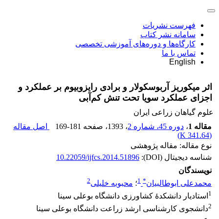
فهرست نشریات
سامانه نشر کتاب
کارگاه‌ها و دوره‌های آموزشی تخصصی
تماس با ما
English
اثر میکوریز آربوسکولار و برادی رایزوبیوم بر عملکرد و
اجزای عملکرد سویا تحت تنش کم‌آبی
علوم گیاهان زراعی ایران
مقاله 1
،
دوره 45، شماره 2
، 1393
، صفحه
169-181
اصل مقاله
)
341.64 K
(
نوع مقاله: مقاله پژوهشی
شناسه دیجیتال (DOI):
10.22059/ijfcs.2014.51896
نویسندگان
2
1
*
محمدعلی ابوطالبیان
؛
محبوبه خلیلی
1
استادیار دانشکدۀ کشاورزی دانشگاه بوعلی سینا
2
دانشجوی کارشناسی ارشد زراعت دانشگاه بوعلی سینا