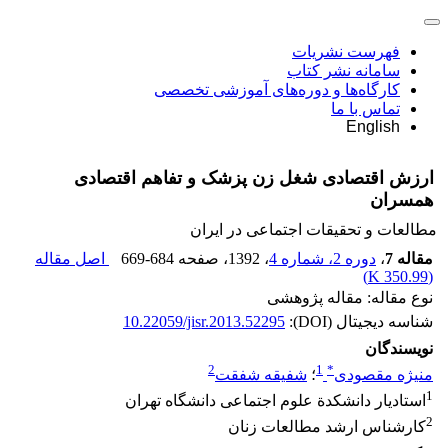
فهرست نشریات
سامانه نشر کتاب
کارگاه‌ها و دوره‌های آموزشی تخصصی
تماس با ما
English
ارزش اقتصادی شغل زن پزشک و تفاهم اقتصادی
همسران
مطالعات و تحقیقات اجتماعی در ایران
مقاله 7
،
دوره 2، شماره 4
، 1392
، صفحه
669-684
اصل مقاله
)
350.99 K
(
نوع مقاله: مقاله پژوهشی
شناسه دیجیتال (DOI):
10.22059/jisr.2013.52295
نویسندگان
2
1
*
منیژه مقصودی
؛
شفیقه شفقت
1
استادیار دانشکدة علوم اجتماعی دانشگاه تهران
2
کارشناس ارشد مطالعات زنان