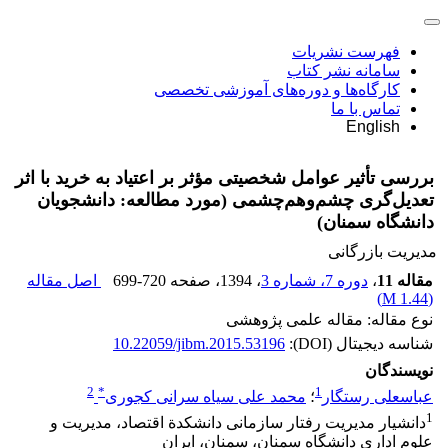
فهرست نشریات
سامانه نشر کتاب
کارگاه‌ها و دوره‌های آموزشی تخصصی
تماس با ما
English
بررسی تأثیر عوامل شخصیتی مؤثر بر اعتیاد به خرید با اثر
تعدیل‌گری چشم‌وهم‌چشمی (مورد مطالعه: دانشجویان
دانشگاه سمنان)
مدیریت بازرگانی
مقاله 11
،
دوره 7، شماره 3
، 1394
، صفحه
699-720
اصل مقاله
)
1.44 M
(
نوع مقاله: مقاله علمی پژوهشی
شناسه دیجیتال (DOI):
10.22059/jibm.2015.53196
نویسندگان
2
*
1
عباسعلی رستگار
؛
محمد علی سیاه سرانی کجوری
1
دانشیار مدیریت رفتار سازمانی دانشکدة اقتصاد، مدیریت و
علوم اداری دانشگاه سمنان، سمنان، ایران