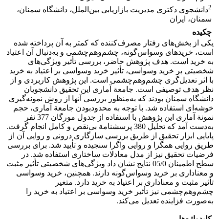
2
دانشجوی دکتری مدیریت بازاریابی بین‌الملل، دانشگاه سمنان،
سمنان، ایران
چکیده
یکی از بخش‌های رفتار مصرف‌کننده که کمتر به آن پرداخته شده
است، خریدهای وسواس‌گونه، چشم‌وهم‌چشمی و به‌دنبال آن اعتیاد
به خرید است. هدف پژوهش حاضر، بررسی تأثیر ویژگی‌های
شخصیتی بر خرید وسواسی، تأثیر خرید وسواسی بر اعتیاد به خرید
با اثر تعدیل‌گری چشم‌وهم‌چشمی است. این پژوهش کاربردی و از
نظر هدف توصیفی است. جامعة آماری این تحقیق دانشجویان
دانشگاه سمنان بودند که به‌منظور بررسی آنها از روش نمونه‌گیری
خوشه‌ای استفاده شد. با توجه به محدودبودن جامعة آماری، حجم
نمونة آماری این پژوهش با استفاده از جدول مورگان 377 نفر
به‌دست آمد که تحلیل 380 پرسشنامة بی‌نقص و کامل انجام گرفت.
پایایی ابزار تحقیق از طریق بررسی سازگاری درونی و روایی آن از
طریق روایی همگرا و روایی واگرا سنجیده و تأیید شد. برای بررسی
فرضیات تحقیق نیز از مدل معادلات ساختاری استفاده شد. در
سطح اطمینان 05/0 نتایج نشان داد ویژگی‌های شخصیتی تأثیر مثبت
و معناداری بر خرید وسواس‌گونه دارند. همچنین، خرید وسواسی
تأثیر مثبت و معناداری بر اعتیاد به خرید دارد. متغیر
چشم‌وهم‌چشمی نیز تأثیر خرید وسواسی بر اعتیاد به خرید را
به‌‌صورت فزاینده تعدیل می‌کند.
کلیدواژه‌ها