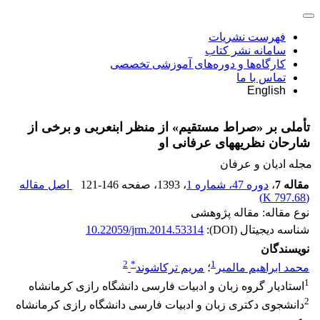
فهرست نشریات
سامانه نشر کتاب
کارگاه‌ها و دوره‌های آموزشی تخصصی
تماس با ما
English
تأملی بر «صراط مستقیم» از منظر ابن‏عربی و برخی از
شارحان نظریه‏های عرفانی او
مجله ادیان و عرفان
مقاله 7
،
دوره 47، شماره 1
، 1393
، صفحه
121-146
اصل مقاله
)
797.68 K
(
نوع مقاله: مقاله پژوهشی
شناسه دیجیتال (DOI):
10.22059/jrm.2014.53314
نویسندگان
2
*
1
محمد ابراهیم مالمیر
؛
مریم ترکاشوند
1
استادیار گروه زبان و ادبیات فارسی دانشگاه رازی کرمانشاه
2
دانشجوی دکتری زبان و ادبیات فارسی دانشگاه رازی کرمانشاه