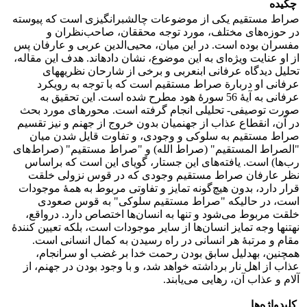
چکیده
صراط مستقیم یکی از موضوعات چالش‎برانگیزی است که پیوسته
در حوزه‌های مختلف، مورد توجه محققان، صاحب‌نظران و
مفسران بوده است. در این میان، محیی‌الدین عربی و عارفان پس
از او عنایت ویژه‌ای به این موضوع، نشان داده‎اند. هدف این مقاله،
تحلیل دیدگاه‌ عرفانی ابن‏عربی و برخی از شارحان نظریه‏های
عرفانی او دربارة صراط مستقیم است که با توجه به رویکرد
عرفانی به آیۀ 56 سورۀ هود مطرح شده است. این تحقیق به
صورت توصیفی- تحلیلی انجام گرفته است. محورهای مورد بحث
در آن، انقطاع عذاب از جهنمیان بدون خروج از جهنم و نیز تقسیم
صراط مستقیم به سلوکی و وجودی، و تفاوت قایل شدن میان
"الصراط المستقیم" (صراط الله) و "صراط مستقیم" (صراط‌های
رب‌ها) است. یافته‌های این جستار، گویای این است که براساس
نظر عارفان صراط‌ مستقیم وجودی که در قوس نزولی خلقت
قرار دارد، بدون هیچ‌گونه تمایز و تفاوتی مربوط به همۀ موجودات
است، در حالی‏که "صراط‌ مستقیم سلوکی" به قوس صعودی
خلقت مربوط می‌شود و تنها به انسان‌ها اختصاص دارد. درواقع،
نه‏تنها وجه تمایز انسان‌ها از سایر موجودات است، بلکه تعیین کنندۀ
مقام و مرتبۀ هر انسانی در راه رسیدن به کمال انسانی است.
همچنین، به‏دلیل سابق بودن رحمت خدا بر غضب او سرانجام،
عذاب از اهل نار برداشته خواهد شد، و با وجود بودن در جهنم، از
آلام و عذاب آن، رهایی می‌یابند.
کلیدواژه‌ها