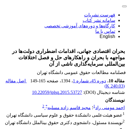
فهرست نشریات
سامانه نشر کتاب
کارگاه‌ها و دوره‌های آموزشی تخصصی
تماس با ما
English
بحران اقتصادی جهانی، اقدامات اضطراری دولت‌ها در
مواجهه با بحران و راهکارهای حل و فصل اختلافات
بین‌المللی سرمایه‌گذاری ناشی از آن
فصلنامه مطالعات حقوق عمومی دانشگاه تهران
مقاله 10
،
دوره 45، شماره 1
، 1394
، صفحه
149-165
اصل مقاله
)
240.03 K
(
شناسه دیجیتال (DOI):
10.22059/jplsq.2015.53727
نویسندگان
2
*
1
احمد مومنی راد
؛
مجید قاسم زاده مسلبه
1
عضو هیئت‌علمی دانشکدة حقوق و علوم سیاسی دانشگاه تهران
2
نویسندة مسئول، دانشجوی دکتری حقوق بین‏الملل دانشگاه تهران