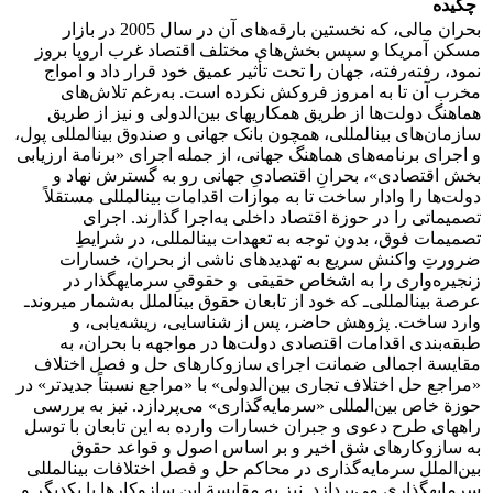
چکیده
بحران مالی، که نخستین بارقه‌های آن در سال 2005 در بازار
مسکن آمریکا و سپس بخش‌های مختلف اقتصاد غرب اروپا بروز
نمود، رفته‌رفته، جهان را تحت تأثیر عمیق خود قرار داد و امواج
مخرب آن تا به امروز فروکش نکرده است. به‌رغم تلاش‌های
هماهنگ دولت‌ها از طریق همکاری‏های بین‌الدولی و نیز از طریق
سازمان‌های بین‏المللی، همچون بانک جهانی و صندوق بین‏المللی پول،
و اجرای برنامه‌های هماهنگ جهانی، از جمله اجرای «برنامة ارزیابی
بخش اقتصادی»، بحرانِ اقتصادیِ جهانی رو به گسترش نهاد و
دولت‌ها را وادار ساخت تا به موازات اقدامات بین‏المللی مستقلاً
تصمیماتی را در حوزة اقتصاد داخلی به‌اجرا گذارند. اجرای
تصمیمات فوق، بدون توجه به تعهدات بین‏المللی، در شرایطِ
ضرورتِ واکنش سریع به تهدیدهای ناشی از بحران، خسارات
زنجیره‌واری را به اشخاص حقیقی و حقوقیِ سرمایه‏گذار در
عرصة بین‏المللی‌ـ که خود از تابعان حقوق بین‏الملل به‌شمار می‏روند‌ـ
وارد ساخت. پژوهش حاضر، پس از شناسایی، ریشه‌یابی، و
طبقه‌بندی اقدامات اقتصادی دولت‌ها در مواجهه با بحران، به
مقایسة اجمالی ضمانت اجرای سازوکارهای حل‌ و فصل اختلاف
«مراجع حل اختلاف تجاری بین‌الدولی» با «مراجع نسبتاً جدیدتر» در
حوزة خاص بین‌المللی «سرمایه‌گذاری» می‌پردازد. نیز به بررسی
راه‏های طرح دعوی و جبران خسارات وارده به این تابعان با توسل
به سازوکارهای شق اخیر و بر اساس اصول و قواعد حقوق
بین‌الملل سرمایه‌گذاری در محاکم حل و فصل اختلافات بین‏المللی
سرمایه‏گذاری می‌پردازد. نیز به مقایسة این سازوکارها با یکدیگر و