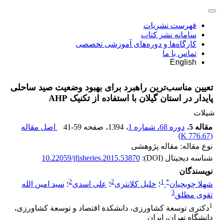
فهرست نشریات
سامانه نشر کتاب
کارگاه‌ها و دوره‌های آموزشی تخصصی
تماس با ما
English
تعیین مناسب‌ترین راهبرد برای بهبود وضعیت صید ساحلی
پایدار در استان گیلان با استفاده از تکنیک AHP
شیلات
مقاله 5
،
دوره 68، شماره 1
، 1394
، صفحه
41-59
اصل مقاله
)
776.67 K
(
نوع مقاله: مقاله پژوهشی
شناسه دیجیتال (DOI):
10.22059/jfisheries.2015.53870
نویسندگان
2
2
1
*
شهلا چوبچیان
؛
خلیل کلانتری
؛
علی اسدی
؛
سید امین الله
3
تقوی مطلق
1
دکتری توسعة کشاورزی، دانشکدة اقتصاد و توسعة کشاورزی،
دانشگاه تهران، ایران