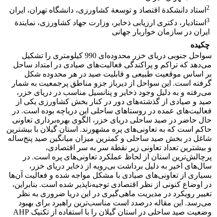
2
استاد دانشکدة اقتصاد و توسعة کشاورزی، دانشگاه تهران، ایران
3
استادیار، دکتری ارزیابی ذخایر، وزارت جهاد کشاورزی، نمایندة
ایران در سازمان خواربار جهانی
چکیده
سواحل جنوبی دریای ‌خزر محدوده‌ای 990 کیلومتری را تشکیل
می‌دهد که تراکم و پراکندگی فعالیت‌های صیادی در امتداد ساحل
بر اساس موقعیت طبیعی و قابلیت صید در هر محدوده شکل
گرفته است. این سواحل از دیرباز جزو مناطق پرجمعیت به شمار
می‌رفته و به دلیل وجود ذخایر و پتانسیل مناسب در دریای ‌خزر،
صید و صیادی از گذشته‌های دور در کنار بخش کشاورزی یکی از
فعالیت‌های عمده در روستاهای ساحلی این دریاچه بوده است. در
حال حاضر در صید ساحلی دریای خزر، الگوی بهره‌برداری تعاونی
حاکم است که به تعاونی‌های پره مشهورند. استان گیلان با بیشترین
شاغل در بخش صید ساحلی و کمترین میزان میانگین صید پنج‌ساله
و بیشترین تعداد تعاونی زیر نقطة سر به سر اقتصادی،
پرچالش‌ترین استان از لحاظ عملکرد تعاونی‌های پره است. در
سال‌های اخیر به دلیل برداشت بی‌رویه از ذخایر دریای خزر،
بسیاری از تعاونی‌های صیادی با مشکل مواجه شده و فعالیت آن‌ها
در اوضاع کنونی از نظر اقتصادی توجیه‌ناپذیر شده است. بنابراین،
تغییر رویکرد در مدیریت ماهی‌گیری در این دریا ضروری به نظر
می‌رسد. این مقاله درصدد است مناسب‌ترین راهبرد برای بهبود
وضعیت صید ساحلی در استان گیلان را با استفاده از تکنیک AHP